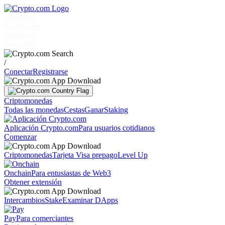
Mercados
Particulares
Empresas
Descubrir
/
Conectar
Registrarse
Criptomonedas
Todas las monedas
Cestas
Ganar
Staking
Aplicación Crypto.com
Para usuarios cotidianos
Comenzar
Criptomonedas
Tarjeta Visa prepago
Level Up
Onchain
Para entusiastas de Web3
Obtener extensión
Intercambios
Stake
Examinar DApps
Pay
Para comerciantes