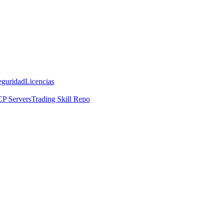
eguridad
Licencias
P Servers
Trading Skill Repo