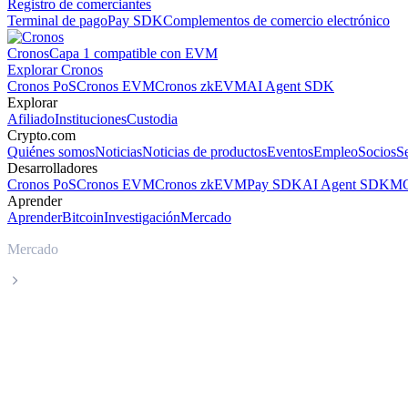
Registro de comerciantes
Terminal de pago
Pay SDK
Complementos de comercio electrónico
Cronos
Capa 1 compatible con EVM
Explorar Cronos
Cronos PoS
Cronos EVM
Cronos zkEVM
AI Agent SDK
Explorar
Afiliado
Instituciones
Custodia
Crypto.com
Quiénes somos
Noticias
Noticias de productos
Eventos
Empleo
Socios
S
Desarrolladores
Cronos PoS
Cronos EVM
Cronos zkEVM
Pay SDK
AI Agent SDK
MC
Aprender
Aprender
Bitcoin
Investigación
Mercado
Mercado
Aave
Precio en tiempo real de Aave AAVE