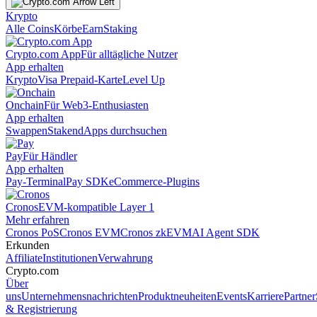
Krypto
Alle Coins
Körbe
Earn
Staking
Crypto.com App
Für alltägliche Nutzer
App erhalten
Krypto
Visa Prepaid-Karte
Level Up
Onchain
Für Web3-Enthusiasten
App erhalten
Swappen
Staken
dApps durchsuchen
Pay
Für Händler
App erhalten
Pay-Terminal
Pay SDK
eCommerce-Plugins
Cronos
EVM-kompatible Layer 1
Mehr erfahren
Cronos PoS
Cronos EVM
Cronos zkEVM
AI Agent SDK
Erkunden
Affiliate
Institutionen
Verwahrung
Crypto.com
Über
uns
Unternehmensnachrichten
Produktneuheiten
Events
Karriere
Partner
& Registrierung