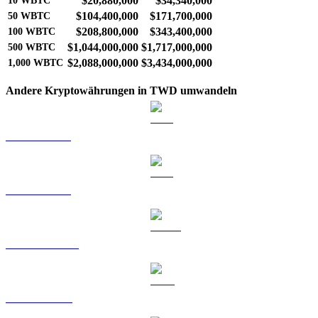
$20,880,000
$34,340,000
10
WBTC
$104,400,000
$171,700,000
50
WBTC
$208,800,000
$343,400,000
100
WBTC
$1,044,000,000
$1,717,000,000
500
WBTC
$2,088,000,000
$3,434,000,000
1,000
WBTC
Andere Kryptowährungen in TWD umwandeln
BTC zu TWD
ETH zu TWD
USDT zu TWD
BNB zu TWD