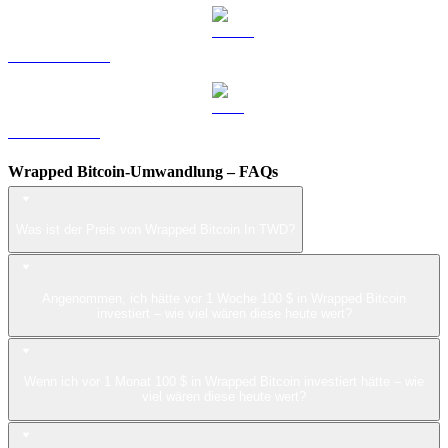
USDS zu TWD
LEO zu TWD
Wrapped Bitcoin-Umwandlung – FAQs
Was ist der Preis von Wrapped Bitcoin In TWD?
Angenommen, ich hätte vor 1 Woche 100 $ in Wrapped Bitcoin
investiert – wie viel wären diese heute wert?
Wenn ich vor 1 Monat 100 $ in Wrapped Bitcoin investiert hätte – wie
viel wären diese heute wert?