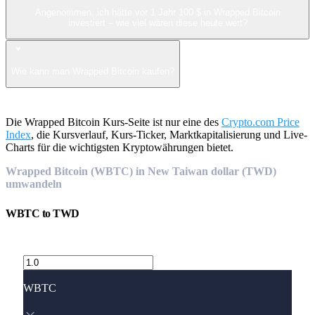
Angenommen, ich hätte vor 1 Jahr 100 $ in Wrapped Bitcoin
investiert – wie viel wären diese heute wert?
Wie kann man Wrapped Bitcoin kaufen?
Die Wrapped Bitcoin Kurs-Seite ist nur eine des
Crypto.com Price
Index
, die Kursverlauf, Kurs-Ticker, Marktkapitalisierung und Live-
Charts für die wichtigsten Kryptowährungen bietet.
Wrapped Bitcoin (WBTC) in New Taiwan dollar (TWD)
umwandeln
WBTC
to
TWD
WBTC