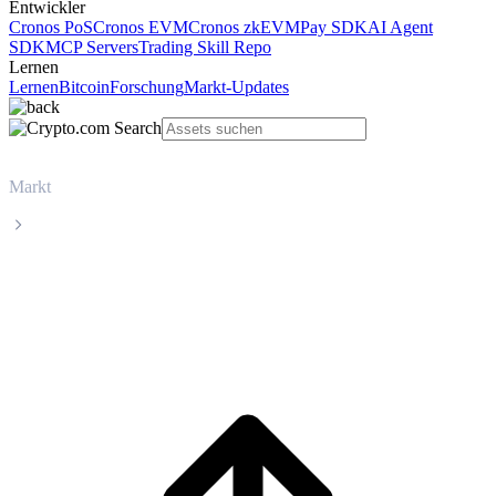
Entwickler
Cronos PoS
Cronos EVM
Cronos zkEVM
Pay SDK
AI Agent
SDK
MCP Servers
Trading Skill Repo
Lernen
Lernen
Bitcoin
Forschung
Markt-Updates
Markt
Wrapped Bitcoin
Live-Kurs von Wrapped Bitcoin (WBTC)