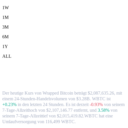
1W
1M
3M
6M
1Y
ALL
Wrapped Bitcoin-(WBTC)-zu-TWD-
Wechselkurs & Marktdaten
Der heutige Kurs von Wrapped Bitcoin beträgt $2,087,635.26, mit
einem 24-Stunden-Handelsvolumen von $3.28B. WBTC ist
+0.23%
in den letzten 24 Stunden.
Es ist derzeit
-0.93%
von seinem
7-Tage-Allzeithoch von $2,107,146.77 entfernt,
und
3.58%
von
seinem 7-Tage-Allzeittief von $2,015,419.82.
WBTC hat eine
Umlaufversorgung von 116,499 WBTC.