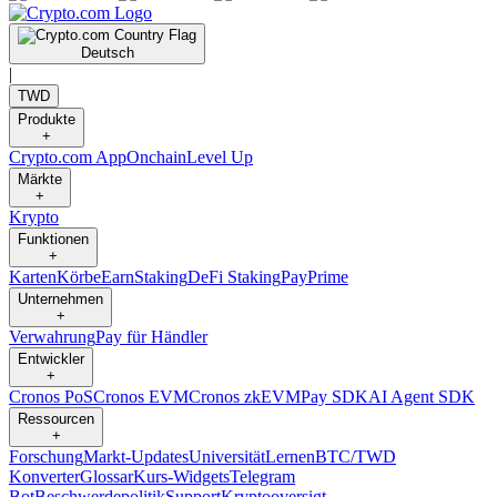
Deutsch
|
TWD
Produkte
+
Crypto.com App
Onchain
Level Up
Märkte
+
Krypto
Funktionen
+
Karten
Körbe
Earn
Staking
DeFi Staking
Pay
Prime
Unternehmen
+
Verwahrung
Pay für Händler
Entwickler
+
Cronos PoS
Cronos EVM
Cronos zkEVM
Pay SDK
AI Agent SDK
Ressourcen
+
Forschung
Markt-Updates
Universität
Lernen
BTC/TWD
Konverter
Glossar
Kurs-Widgets
Telegram
Bot
Beschwerdepolitik
Support
Kryptooversigt