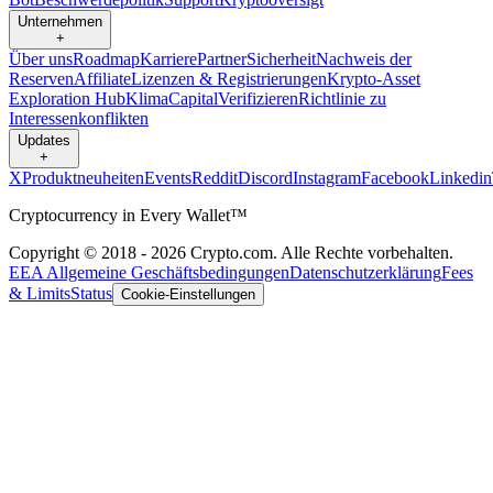
Unternehmen
+
Über uns
Roadmap
Karriere
Partner
Sicherheit
Nachweis der
Reserven
Affiliate
Lizenzen & Registrierungen
Krypto-Asset
Exploration Hub
Klima
Capital
Verifizieren
Richtlinie zu
Interessenkonflikten
Updates
+
X
Produktneuheiten
Events
Reddit
Discord
Instagram
Facebook
Linkedin
Cryptocurrency in Every Wallet™
Copyright © 2018 - 2026 Crypto.com. Alle Rechte vorbehalten.
EEA Allgemeine Geschäftsbedingungen
Datenschutzerklärung
Fees
& Limits
Status
Cookie-Einstellungen