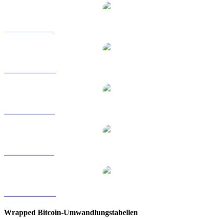
WBTC zu GBP
WBTC zu HKD
WBTC zu RUB
WBTC zu SGD
WBTC zu KRW
Wrapped Bitcoin-Umwandlungstabellen