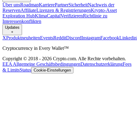
Über uns
Roadmap
Karriere
Partner
Sicherheit
Nachweis der
Reserven
Affiliate
Lizenzen & Registrierungen
Krypto-Asset
Exploration Hub
Klima
Capital
Verifizieren
Richtlinie zu
Interessenkonflikten
Updates
+
X
Produktneuheiten
Events
Reddit
Discord
Instagram
Facebook
Linkedin
Cryptocurrency in Every Wallet™
Copyright © 2018 - 2026 Crypto.com. Alle Rechte vorbehalten.
EEA Allgemeine Geschäftsbedingungen
Datenschutzerklärung
Fees
& Limits
Status
Cookie-Einstellungen