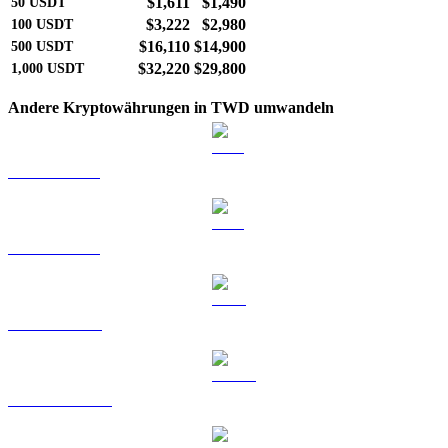
$1,611
$1,490
50
USDT
$3,222
$2,980
100
USDT
$16,110
$14,900
500
USDT
$32,220
$29,800
1,000
USDT
Andere Kryptowährungen in TWD umwandeln
BTC zu TWD
ETH zu TWD
BNB zu TWD
USDC zu TWD