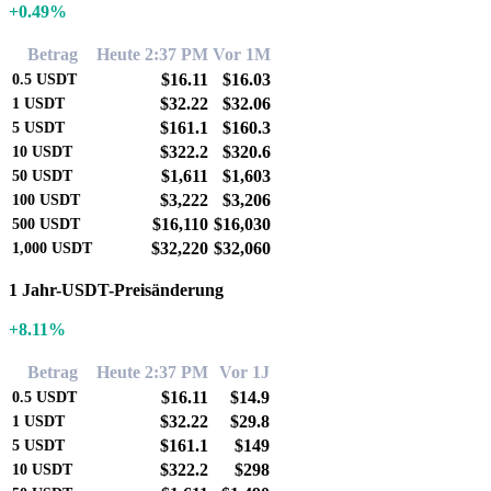
+0.49%
Betrag
Heute 2:37 PM
Vor 1M
$16.11
$16.03
0.5
USDT
$32.22
$32.06
1
USDT
$161.1
$160.3
5
USDT
$322.2
$320.6
10
USDT
$1,611
$1,603
50
USDT
$3,222
$3,206
100
USDT
$16,110
$16,030
500
USDT
$32,220
$32,060
1,000
USDT
1 Jahr-USDT-Preisänderung
+8.11%
Betrag
Heute 2:37 PM
Vor 1J
$16.11
$14.9
0.5
USDT
$32.22
$29.8
1
USDT
$161.1
$149
5
USDT
$322.2
$298
10
USDT