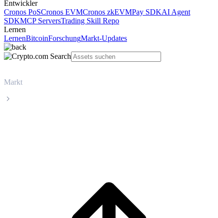
Entwickler
Cronos PoS
Cronos EVM
Cronos zkEVM
Pay SDK
AI Agent
SDK
MCP Servers
Trading Skill Repo
Lernen
Lernen
Bitcoin
Forschung
Markt-Updates
Markt
Tether
Live-Kurs von Tether (USDT)