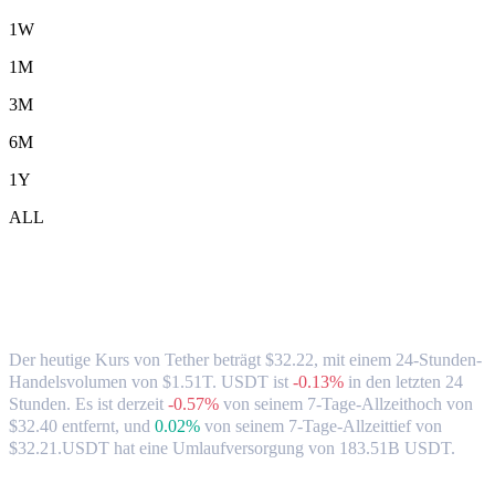
1W
1M
3M
6M
1Y
ALL
Tether-(USDT)-zu-TWD-Wechselkurs &
Marktdaten
Der heutige Kurs von Tether beträgt $32.22, mit einem 24-Stunden-
Handelsvolumen von $1.51T. USDT ist
-0.13%
in den letzten 24
Stunden.
Es ist derzeit
-0.57%
von seinem 7-Tage-Allzeithoch von
$32.40 entfernt,
und
0.02%
von seinem 7-Tage-Allzeittief von
$32.21.
USDT hat eine Umlaufversorgung von 183.51B USDT.
Beliebte Tether-Umrechnungspaare