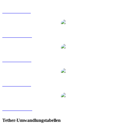
USDT zu GBP
USDT zu HKD
USDT zu RUB
USDT zu SGD
USDT zu KRW
Tether-Umwandlungstabellen