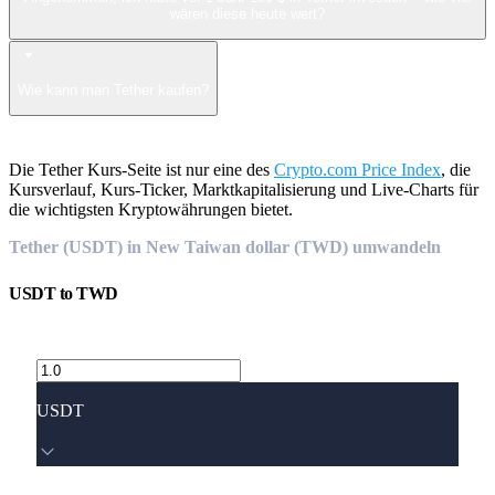
wären diese heute wert?
Wie kann man Tether kaufen?
Die Tether Kurs-Seite ist nur eine des
Crypto.com Price Index
, die
Kursverlauf, Kurs-Ticker, Marktkapitalisierung und Live-Charts für
die wichtigsten Kryptowährungen bietet.
Tether (USDT) in New Taiwan dollar (TWD) umwandeln
USDT
to
TWD
USDT