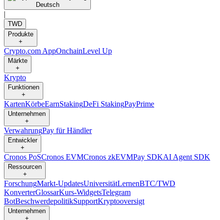
Deutsch
|
TWD
Produkte
+
Crypto.com App
Onchain
Level Up
Märkte
+
Krypto
Funktionen
+
Karten
Körbe
Earn
Staking
DeFi Staking
Pay
Prime
Unternehmen
+
Verwahrung
Pay für Händler
Entwickler
+
Cronos PoS
Cronos EVM
Cronos zkEVM
Pay SDK
AI Agent SDK
Ressourcen
+
Forschung
Markt-Updates
Universität
Lernen
BTC/TWD
Konverter
Glossar
Kurs-Widgets
Telegram
Bot
Beschwerdepolitik
Support
Kryptooversigt
Unternehmen
+