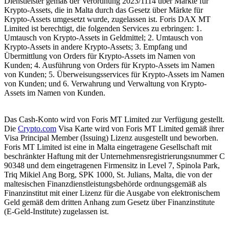
Dienstleister gemäß der Verordnung 2023/1114 über Märkte für
Krypto-Assets, die in Malta durch das Gesetz über Märkte für
Krypto-Assets umgesetzt wurde, zugelassen ist. Foris DAX MT
Limited ist berechtigt, die folgenden Services zu erbringen: 1.
Umtausch von Krypto-Assets in Geldmittel; 2. Umtausch von
Krypto-Assets in andere Krypto-Assets; 3. Empfang und
Übermittlung von Orders für Krypto-Assets im Namen von
Kunden; 4. Ausführung von Orders für Krypto-Assets im Namen
von Kunden; 5. Überweisungsservices für Krypto-Assets im Namen
von Kunden; und 6. Verwahrung und Verwaltung von Krypto-
Assets im Namen von Kunden.
Das Cash-Konto wird von Foris MT Limited zur Verfügung gestellt.
Die
Crypto.com
Visa Karte wird von Foris MT Limited gemäß ihrer
Visa Principal Member (Issuing) Lizenz ausgestellt und beworben.
Foris MT Limited ist eine in Malta eingetragene Gesellschaft mit
beschränkter Haftung mit der Unternehmensregistrierungsnummer C
90348 und dem eingetragenen Firmensitz in Level 7, Spinola Park,
Triq Mikiel Ang Borg, SPK 1000, St. Julians, Malta, die von der
maltesischen Finanzdienstleistungsbehörde ordnungsgemäß als
Finanzinstitut mit einer Lizenz für die Ausgabe von elektronischem
Geld gemäß dem dritten Anhang zum Gesetz über Finanzinstitute
(E-Geld-Institute) zugelassen ist.