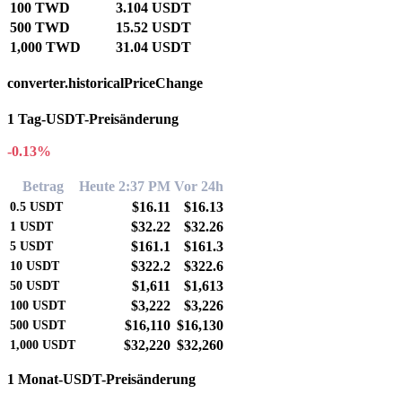
100 TWD
3.104 USDT
500 TWD
15.52 USDT
1,000 TWD
31.04 USDT
converter.historicalPriceChange
1 Tag-USDT-Preisänderung
-0.13%
Betrag
Heute 2:37 PM
Vor 24h
$16.11
$16.13
0.5
USDT
$32.22
$32.26
1
USDT
$161.1
$161.3
5
USDT
$322.2
$322.6
10
USDT
$1,611
$1,613
50
USDT
$3,222
$3,226
100
USDT
$16,110
$16,130
500
USDT
$32,220
$32,260
1,000
USDT
1 Monat-USDT-Preisänderung