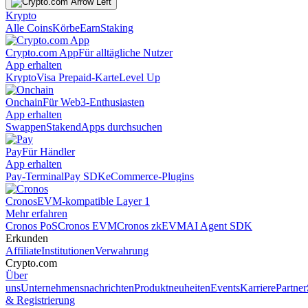
Krypto
Alle Coins
Körbe
Earn
Staking
Crypto.com App
Für alltägliche Nutzer
App erhalten
Krypto
Visa Prepaid-Karte
Level Up
Onchain
Für Web3-Enthusiasten
App erhalten
Swappen
Staken
dApps durchsuchen
Pay
Für Händler
App erhalten
Pay-Terminal
Pay SDK
eCommerce-Plugins
Cronos
EVM-kompatible Layer 1
Mehr erfahren
Cronos PoS
Cronos EVM
Cronos zkEVM
AI Agent SDK
Erkunden
Affiliate
Institutionen
Verwahrung
Crypto.com
Über
uns
Unternehmensnachrichten
Produktneuheiten
Events
Karriere
Partner
& Registrierung