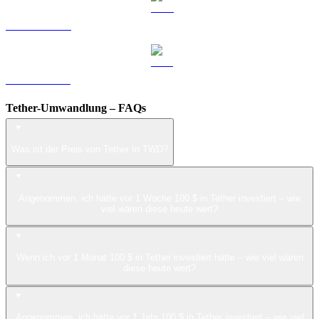
LEO zu TWD
ZEC zu TWD
Tether-Umwandlung – FAQs
Was ist der Preis von Tether In TWD?
Angenommen, ich hätte vor 1 Woche 100 $ in Tether investiert – wie
viel wären diese heute wert?
Wenn ich vor 1 Monat 100 $ in Tether investiert hätte – wie viel wären
diese heute wert?
Angenommen, ich hätte vor 1 Jahr 100 $ in Tether investiert – wie viel