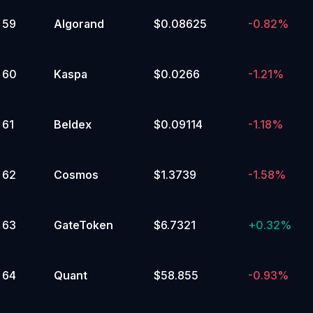
59
Algorand
$0.08625
-0.82%
60
Kaspa
$0.0266
-1.21%
61
Beldex
$0.09114
-1.18%
62
Cosmos
$1.3739
-1.58%
63
GateToken
$6.7321
+
0.32%
64
Quant
$58.855
-0.93%