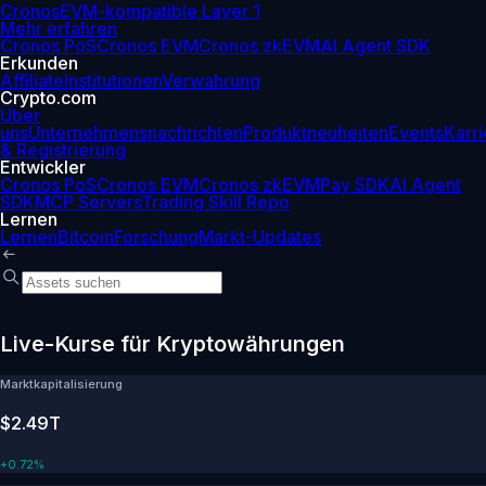
Cronos
EVM-kompatible Layer 1
Mehr erfahren
Cronos PoS
Cronos EVM
Cronos zkEVM
AI Agent SDK
Erkunden
Affiliate
Institutionen
Verwahrung
Crypto.com
Über
uns
Unternehmensnachrichten
Produktneuheiten
Events
Karri
& Registrierung
Entwickler
Cronos PoS
Cronos EVM
Cronos zkEVM
Pay SDK
AI Agent
SDK
MCP Servers
Trading Skill Repo
Lernen
Lernen
Bitcoin
Forschung
Markt-Updates
Live-Kurse für Kryptowährungen
Marktkapitalisierung
$2.49T
+
0.72%