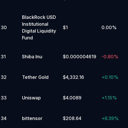
BlackRock USD
Institutional
30
$1
0.00%
Digital Liquidity
Fund
31
Shiba Inu
$0.000004619
-0.80%
32
Tether Gold
$4,332.16
+
0.10%
33
Uniswap
$4.0089
+
1.15%
34
bittensor
$208.64
+
6.39%