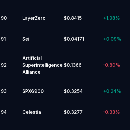
90
LayerZero
$0.8415
+
1.98%
91
Sei
$0.04171
+
0.09%
Artificial
92
Superintelligence
$0.1366
-0.80%
Alliance
93
SPX6900
$0.3254
+
0.24%
94
Celestia
$0.3277
-0.33%