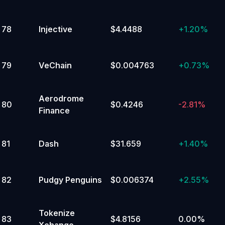
78
Injective
$4.4488
+
1.20%
79
VeChain
$0.004763
+
0.73%
Aerodrome
80
$0.4246
-2.81%
Finance
81
Dash
$31.659
+
1.40%
82
Pudgy Penguins
$0.006374
+
2.55%
Tokenize
83
$4.8156
0.00%