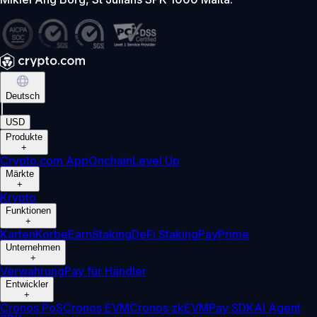
Deutsch
|
USD
Produkte
+
Crypto.com App
Onchain
Level Up
Märkte
+
Krypto
Funktionen
+
Karten
Körbe
Earn
Staking
DeFi Staking
Pay
Prime
Unternehmen
+
Verwahrung
Pay für Händler
Entwickler
+
Cronos PoS
Cronos EVM
Cronos zkEVM
Pay SDK
AI Agent