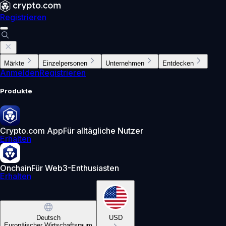
Registrieren
Märkte
Einzelpersonen
Unternehmen
Entdecken
Anmelden
Registrieren
Produkte
Crypto.com App
Für alltägliche Nutzer
Erhalten
Onchain
Für Web3-Enthusiasten
Erhalten
Deutsch
USD
Europäischer Wirtschaftsraum