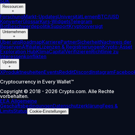
SDK
Ressourcen
+
Forschung
Markt-Updates
Universität
Lernen
BTC/USD
Konverter
Glossar
Kurs-Widgets
Telegram
Bot
Beschwerdepolitik
Support
Kryptooversigt
Unternehmen
+
Über uns
Roadmap
Karriere
Partner
Sicherheit
Nachweis der
Reserven
Affiliate
Lizenzen & Registrierungen
Krypto-Asset
Exploration Hub
Klima
Capital
Verifizieren
Richtlinie zu
Interessenkonflikten
Updates
+
X
Produktneuheiten
Events
Reddit
Discord
Instagram
Faceboo
Cryptocurrency in Every Wallet™
Copyright © 2018 - 2026 Crypto.com. Alle Rechte
vorbehalten.
EEA Allgemeine
Geschäftsbedingungen
Datenschutzerklärung
Fees &
Limits
Status
Cookie-Einstellungen