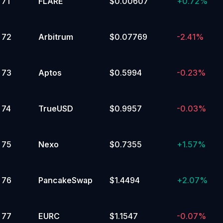
71
FLARE
$0.00607
+
0.72%
72
Arbitrum
$0.07769
-2.41%
73
Aptos
$0.5994
-0.23%
74
TrueUSD
$0.9957
-0.03%
75
Nexo
$0.7355
+
1.57%
76
PancakeSwap
$1.4494
+
2.07%
77
EURC
$1.1547
-0.07%