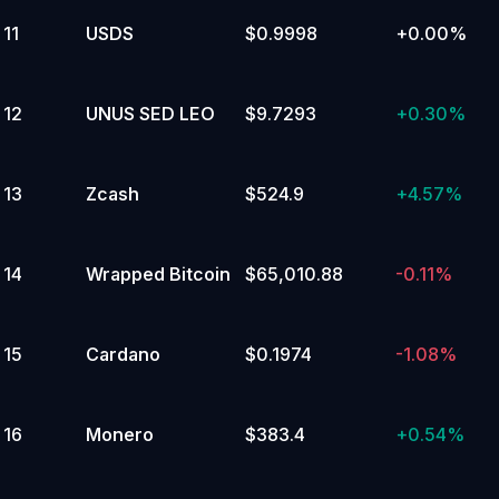
11
USDS
$0.9998
+
0.00%
12
UNUS SED LEO
$9.7293
+
0.30%
13
Zcash
$524.9
+
4.57%
14
Wrapped Bitcoin
$65,010.88
-0.11%
15
Cardano
$0.1974
-1.08%
16
Monero
$383.4
+
0.54%