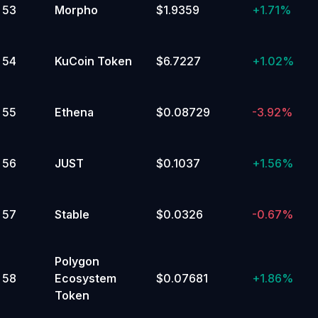
53
Morpho
$1.9359
+
1.71%
54
KuCoin Token
$6.7227
+
1.02%
55
Ethena
$0.08729
-3.92%
56
JUST
$0.1037
+
1.56%
57
Stable
$0.0326
-0.67%
Polygon
58
Ecosystem
$0.07681
+
1.86%
Token