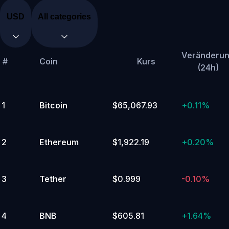
USD
All categories
Scaling
Distributed
Veränderu
Computing
#
Coin
Kurs
(24h)
(DePIN)
Artificial
Intelligence
(AI)
Storage
Popular
Tokenized
Stocks
1
Bitcoin
$65,067.93
+
0.11%
&
ETFs
Cronos
Ecosystem
🔥
DeFi
Polkadot
2
Ethereum
$1,922.19
+
0.20%
Ecosystem
Metaverse
Liquid
Staking
SocialFi
GameFi
Ethereum
Ecosystem
Solana
Ecosystem
L1/L2/Polkadot
3
Tether
$0.999
-0.10%
Parachains
Proof
of
Work
(PoW)
Arbitrum
Ecosystem
Fantom
4
BNB
$605.81
+
1.64%
Ecosystem
Optimism