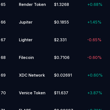
65
Render Token
$1.3268
+
0.68%
66
Jupiter
$0.1855
+
1.45%
67
Lighter
$2.331
-0.65%
68
Filecoin
$0.7106
-0.60%
69
XDC Network
$0.02691
+
0.60%
70
Venice Token
$11.637
+
3.87%