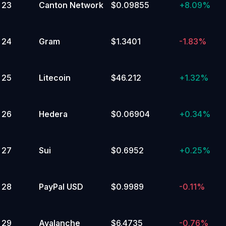
23
Canton Network
$0.09855
+
8.09%
24
Gram
$1.3401
-1.83%
25
Litecoin
$46.212
+
1.32%
26
Hedera
$0.06904
+
0.34%
27
Sui
$0.6952
+
0.25%
28
PayPal USD
$0.9989
-0.11%
29
Avalanche
$6.4735
-0.76%