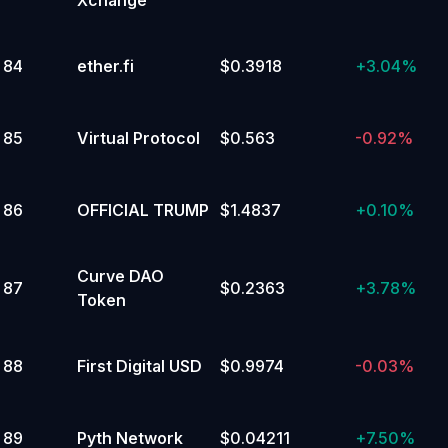
Xchange
84
ether.fi
$0.3918
+
3.04%
85
Virtual Protocol
$0.563
-0.92%
86
OFFICIAL TRUMP
$1.4837
+
0.10%
Curve DAO
87
$0.2363
+
3.78%
Token
88
First Digital USD
$0.9974
-0.03%
89
Pyth Network
$0.04211
+
7.50%