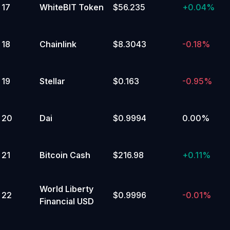
17
WhiteBIT Token
$56.235
+
0.04%
18
Chainlink
$8.3043
-0.18%
19
Stellar
$0.163
-0.95%
20
Dai
$0.9994
0.00%
21
Bitcoin Cash
$216.98
+
0.11%
World Liberty
22
$0.9996
-0.01%
Financial USD