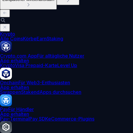
Krypto
Alle Coins
Körbe
Earn
Staking
Crypto.com App
Für alltägliche Nutzer
App erhalten
Krypto
Visa Prepaid-Karte
Level Up
Onchain
Für Web3-Enthusiasten
App erhalten
Swappen
Staken
dApps durchsuchen
Pay
Für Händler
App erhalten
Pay-Terminal
Pay SDK
eCommerce-Plugins