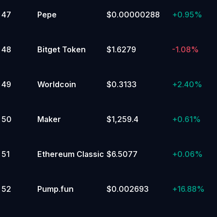
47
Pepe
$0.00000288
+
0.95%
48
Bitget Token
$1.6279
-1.08%
49
Worldcoin
$0.3133
+
2.40%
50
Maker
$1,259.4
+
0.61%
51
Ethereum Classic
$6.5077
+
0.06%
52
Pump.fun
$0.002693
+
16.88%