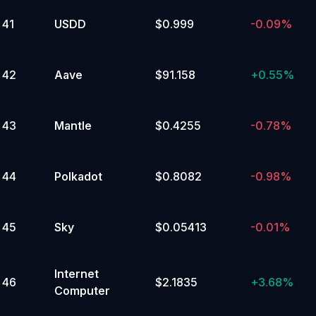
41
USDD
$0.999
-0.09%
42
Aave
$91.158
+
0.55%
43
Mantle
$0.4255
-0.78%
44
Polkadot
$0.8082
-0.98%
45
Sky
$0.05413
-0.01%
Internet
46
$2.1835
+
3.68%
Computer