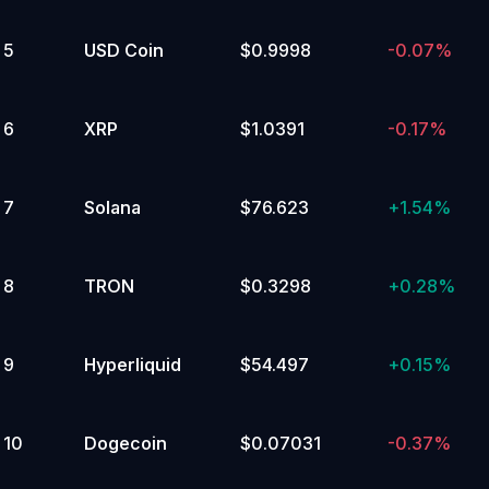
Ecosystem
Avalanche
Ecosystem
Cosmos
Ecosystem
Real
5
USD Coin
$0.9998
-0.07%
World
Assets
Memes
6
XRP
$1.0391
-0.17%
7
Solana
$76.623
+
1.54%
8
TRON
$0.3298
+
0.28%
9
Hyperliquid
$54.497
+
0.15%
10
Dogecoin
$0.07031
-0.37%