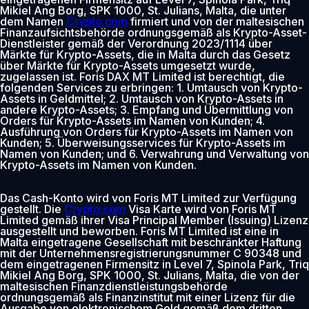
Mikiel Ang Borg, SPK 1000, St. Julians, Malta, die unter
dem Namen
Crypto.com
firmiert und von der maltesischen
Finanzaufsichtsbehörde ordnungsgemäß als Krypto-Asset-
Dienstleister gemäß der Verordnung 2023/1114 über
Märkte für Krypto-Assets, die in Malta durch das Gesetz
über Märkte für Krypto-Assets umgesetzt wurde,
zugelassen ist. Foris DAX MT Limited ist berechtigt, die
folgenden Services zu erbringen: 1. Umtausch von Krypto-
Assets in Geldmittel; 2. Umtausch von Krypto-Assets in
andere Krypto-Assets; 3. Empfang und Übermittlung von
Orders für Krypto-Assets im Namen von Kunden; 4.
Ausführung von Orders für Krypto-Assets im Namen von
Kunden; 5. Überweisungsservices für Krypto-Assets im
Namen von Kunden; und 6. Verwahrung und Verwaltung von
Krypto-Assets im Namen von Kunden.
Das Cash-Konto wird von Foris MT Limited zur Verfügung
gestellt. Die
Crypto.com
Visa Karte wird von Foris MT
Limited gemäß ihrer Visa Principal Member (Issuing) Lizenz
ausgestellt und beworben. Foris MT Limited ist eine in
Malta eingetragene Gesellschaft mit beschränkter Haftung
mit der Unternehmensregistrierungsnummer C 90348 und
dem eingetragenen Firmensitz in Level 7, Spinola Park, Triq
Mikiel Ang Borg, SPK 1000, St. Julians, Malta, die von der
maltesischen Finanzdienstleistungsbehörde
ordnungsgemäß als Finanzinstitut mit einer Lizenz für die
Ausgabe von elektronischem Geld gemäß dem dritten