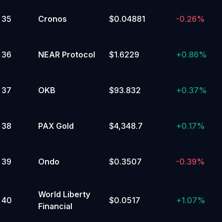
35
Cronos
$0.04881
-0.26%
36
NEAR Protocol
$1.6229
+
0.86%
37
OKB
$93.832
+
0.37%
38
PAX Gold
$4,348.7
+
0.17%
39
Ondo
$0.3507
-0.39%
World Liberty
40
$0.0517
+
1.07%
Financial