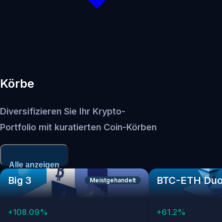
Körbe
Diversifizieren Sie Ihr Krypto-
Portfolio mit kuratierten Coin-Körben
Alle anzeigen
Big 3
BTC-ETH Du
Meistgehandelt
+
108.09
%
+
61.2
%