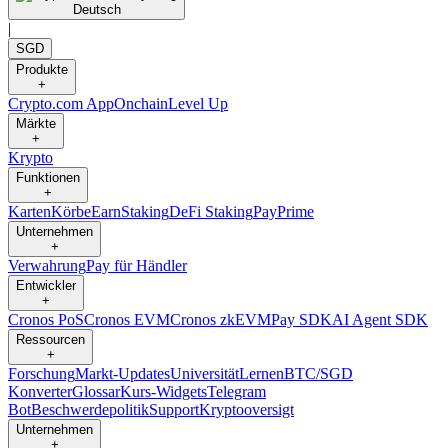
Deutsch
|
SGD
Produkte
+
Crypto.com App
Onchain
Level Up
Märkte
+
Krypto
Funktionen
+
Karten
Körbe
Earn
Staking
DeFi Staking
Pay
Prime
Unternehmen
+
Verwahrung
Pay für Händler
Entwickler
+
Cronos PoS
Cronos EVM
Cronos zkEVM
Pay SDK
AI Agent SDK
Ressourcen
+
Forschung
Markt-Updates
Universität
Lernen
BTC/SGD
Konverter
Glossar
Kurs-Widgets
Telegram
Bot
Beschwerdepolitik
Support
Kryptooversigt
Unternehmen
+