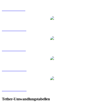
USDT zu GBP
USDT zu HKD
USDT zu RUB
USDT zu TWD
USDT zu KRW
Tether-Umwandlungstabellen