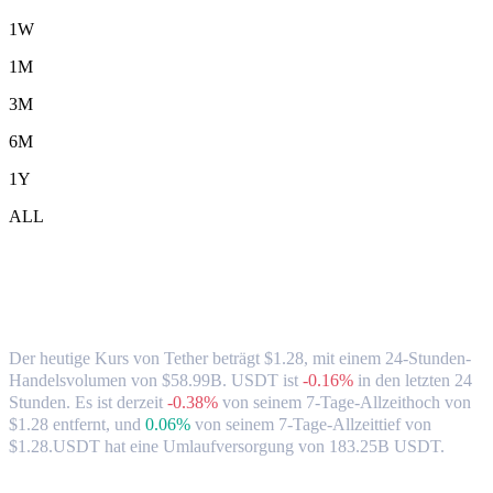
1W
1M
3M
6M
1Y
ALL
Tether-(USDT)-zu-SGD-Wechselkurs &
Marktdaten
Der heutige Kurs von Tether beträgt $1.28, mit einem 24-Stunden-
Handelsvolumen von $58.99B. USDT ist
-0.16%
in den letzten 24
Stunden.
Es ist derzeit
-0.38%
von seinem 7-Tage-Allzeithoch von
$1.28 entfernt,
und
0.06%
von seinem 7-Tage-Allzeittief von
$1.28.
USDT hat eine Umlaufversorgung von 183.25B USDT.
Beliebte Tether-Umrechnungspaare