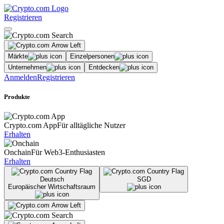
Registrieren
Märkte
Einzelpersonen
Unternehmen
Entdecken
Anmelden
Registrieren
Produkte
Crypto.com App
Für alltägliche Nutzer
Erhalten
Onchain
Für Web3-Enthusiasten
Erhalten
Deutsch
SGD
Europäischer Wirtschaftsraum