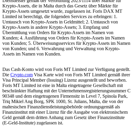
Dienstleister gemäß der Verordnung 2023/1114 über Märkte für
Krypto-Assets, die in Malta durch das Gesetz über Märkte für
Krypto-Assets umgesetzt wurde, zugelassen ist. Foris DAX MT
Limited ist berechtigt, die folgenden Services zu erbringen: 1.
Umtausch von Krypto-Assets in Geldmittel; 2. Umtausch von
Krypto-Assets in andere Krypto-Assets; 3. Empfang und
Übermittlung von Orders für Krypto-Assets im Namen von
Kunden; 4. Ausführung von Orders für Krypto-Assets im Namen
von Kunden; 5. Überweisungsservices für Krypto-Assets im Namen
von Kunden; und 6. Verwahrung und Verwaltung von Krypto-
Assets im Namen von Kunden.
Das Cash-Konto wird von Foris MT Limited zur Verfügung gestellt.
Die
Crypto.com
Visa Karte wird von Foris MT Limited gemäß ihrer
Visa Principal Member (Issuing) Lizenz ausgestellt und beworben.
Foris MT Limited ist eine in Malta eingetragene Gesellschaft mit
beschränkter Haftung mit der Unternehmensregistrierungsnummer C
90348 und dem eingetragenen Firmensitz in Level 7, Spinola Park,
Triq Mikiel Ang Borg, SPK 1000, St. Julians, Malta, die von der
maltesischen Finanzdienstleistungsbehörde ordnungsgemäß als
Finanzinstitut mit einer Lizenz für die Ausgabe von elektronischem
Geld gemäß dem dritten Anhang zum Gesetz über Finanzinstitute
(E-Geld-Institute) zugelassen ist.