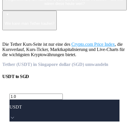
wären diese heute wert?
Wie kann man Tether kaufen?
Die Tether Kurs-Seite ist nur eine des
Crypto.com Price Index
, die
Kursverlauf, Kurs-Ticker, Marktkapitalisierung und Live-Charts für
die wichtigsten Kryptowährungen bietet.
Tether (USDT) in Singapore dollar (SGD) umwandeln
USDT
to
SGD
USDT