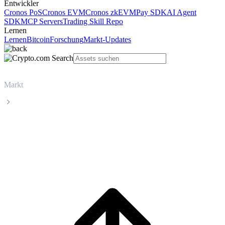
Entwickler
Cronos PoS
Cronos EVM
Cronos zkEVM
Pay SDK
AI Agent
SDK
MCP Servers
Trading Skill Repo
Lernen
Lernen
Bitcoin
Forschung
Markt-Updates
Markt
Tether
Live-Kurs von Tether (USDT)