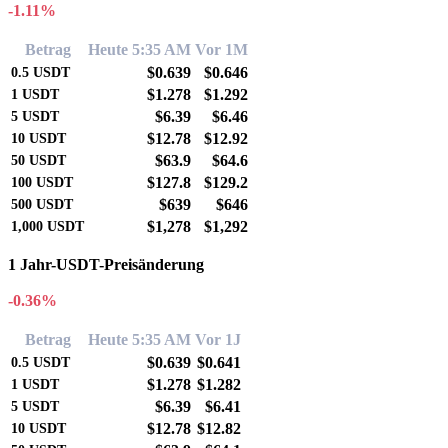
-1.11%
Betrag
Heute 5:35 AM
Vor 1M
$0.639
$0.646
0.5
USDT
$1.278
$1.292
1
USDT
$6.39
$6.46
5
USDT
$12.78
$12.92
10
USDT
$63.9
$64.6
50
USDT
$127.8
$129.2
100
USDT
$639
$646
500
USDT
$1,278
$1,292
1,000
USDT
1 Jahr-USDT-Preisänderung
-0.36%
Betrag
Heute 5:35 AM
Vor 1J
$0.639
$0.641
0.5
USDT
$1.278
$1.282
1
USDT
$6.39
$6.41
5
USDT
$12.78
$12.82
10
USDT