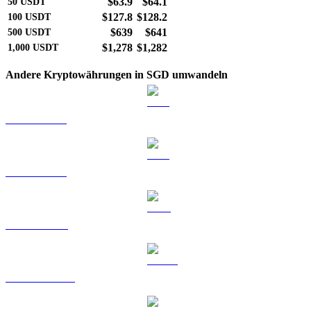
$63.9
$64.1
50
USDT
$127.8
$128.2
100
USDT
$639
$641
500
USDT
$1,278
$1,282
1,000
USDT
Andere Kryptowährungen in SGD umwandeln
BTC zu SGD
ETH zu SGD
BNB zu SGD
USDC zu SGD