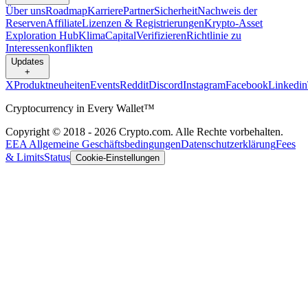
Über uns
Roadmap
Karriere
Partner
Sicherheit
Nachweis der
Reserven
Affiliate
Lizenzen & Registrierungen
Krypto-Asset
Exploration Hub
Klima
Capital
Verifizieren
Richtlinie zu
Interessenkonflikten
Updates
+
X
Produktneuheiten
Events
Reddit
Discord
Instagram
Facebook
Linkedin
Cryptocurrency in Every Wallet™
Copyright © 2018 - 2026 Crypto.com. Alle Rechte vorbehalten.
EEA Allgemeine Geschäftsbedingungen
Datenschutzerklärung
Fees
& Limits
Status
Cookie-Einstellungen