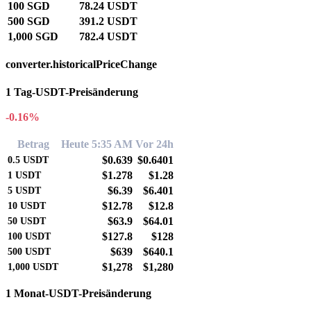
100 SGD
78.24 USDT
500 SGD
391.2 USDT
1,000 SGD
782.4 USDT
converter.historicalPriceChange
1 Tag-USDT-Preisänderung
-0.16%
Betrag
Heute 5:35 AM
Vor 24h
$0.639
$0.6401
0.5
USDT
$1.278
$1.28
1
USDT
$6.39
$6.401
5
USDT
$12.78
$12.8
10
USDT
$63.9
$64.01
50
USDT
$127.8
$128
100
USDT
$639
$640.1
500
USDT
$1,278
$1,280
1,000
USDT
1 Monat-USDT-Preisänderung