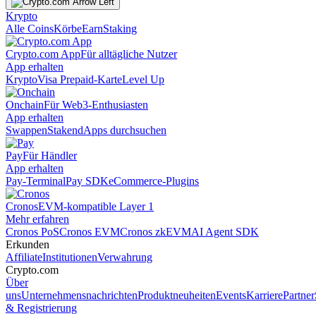
Krypto
Alle Coins
Körbe
Earn
Staking
Crypto.com App
Für alltägliche Nutzer
App erhalten
Krypto
Visa Prepaid-Karte
Level Up
Onchain
Für Web3-Enthusiasten
App erhalten
Swappen
Staken
dApps durchsuchen
Pay
Für Händler
App erhalten
Pay-Terminal
Pay SDK
eCommerce-Plugins
Cronos
EVM-kompatible Layer 1
Mehr erfahren
Cronos PoS
Cronos EVM
Cronos zkEVM
AI Agent SDK
Erkunden
Affiliate
Institutionen
Verwahrung
Crypto.com
Über
uns
Unternehmensnachrichten
Produktneuheiten
Events
Karriere
Partner
& Registrierung