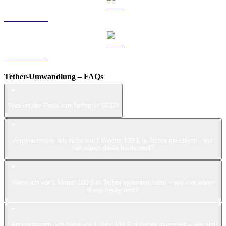
LEO zu SGD
ZEC zu SGD
Tether-Umwandlung – FAQs
Was ist der Preis von Tether In SGD?
Angenommen, ich hätte vor 1 Woche 100 $ in Tether investiert – wie
viel wären diese heute wert?
Wenn ich vor 1 Monat 100 $ in Tether investiert hätte – wie viel wären
diese heute wert?
Angenommen, ich hätte vor 1 Jahr 100 $ in Tether investiert – wie viel