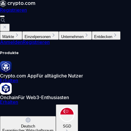
Registrieren
Märkte
Einzelpersonen
Unternehmen
Entdecken
Anmelden
Registrieren
Produkte
Crypto.com App
Für alltägliche Nutzer
Erhalten
Onchain
Für Web3-Enthusiasten
Erhalten
Deutsch
SGD
Europäischer Wirtschaftsraum