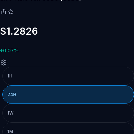
$1.2826
+0.07%
1H
24H
1W
1M