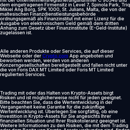
dem eingetragenen Firmensitz in Level 7, Spinola Park, Triq
Mikiel Ang Borg, SPK 1000, St. Julians, Malta, die von der
maltesischen Finanzdienstleistungsbehörde
ordnungsgemäß als Finanzinstitut mit einer Lizenz für die
Ausgabe von elektronischem Geld gemäß dem dritten
Anhang zum Gesetz über Finanzinstitute (E-Geld-Institute)
zugelassen ist.
Alle anderen Produkte oder Services, die auf dieser
Webseite oder der
Crypto.com
App angeboten und
beworben werden, werden von anderen
Konzerngesellschaften bereitgestellt und fallen nicht unter
die von Foris DAX MT Limited oder Foris MT Limited
regulierten Services.
Trading mit oder das Halten von Krypto-Assets birgt
Risiken und ist möglicherweise nicht für jeden geeignet.
Bitte beachten Sie, dass die Wertentwicklung in der
Vergangenheit keine Garantie für die zukünftige
Wertentwicklung ist. Überlegen Sie sorgfältig, ob eine
Investition in Krypto-Assets für Sie angesichts Ihrer
finanziellen Situation und Ihrer Risikotoleranz geeignet ist.
Weitere Informationen zu den Risiken, die mit dem Trading
oder dem Besitz von Krypto-Assets verbunden sind, finden