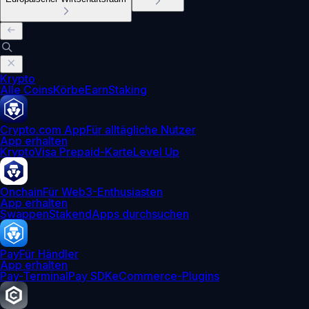
Krypto
Alle Coins
Körbe
Earn
Staking
Crypto.com App
Für alltägliche Nutzer
App erhalten
Krypto
Visa Prepaid-Karte
Level Up
Onchain
Für Web3-Enthusiasten
App erhalten
Swappen
Staken
dApps durchsuchen
Pay
Für Händler
App erhalten
Pay-Terminal
Pay SDK
eCommerce-Plugins