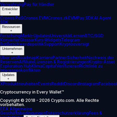
Verwahrung
Pay für Händler
Entwickler
+
Cronos PoS
Cronos EVM
Cronos zkEVM
Pay SDK
AI Agent
SDK
Ressourcen
+
Forschung
Markt-Updates
Universität
Lernen
BTC/SGD
Konverter
Glossar
Kurs-Widgets
Telegram
Bot
Beschwerdepolitik
Support
Kryptooversigt
Unternehmen
+
Über uns
Roadmap
Karriere
Partner
Sicherheit
Nachweis der
Reserven
Affiliate
Lizenzen & Registrierungen
Krypto-Asset
Exploration Hub
Klima
Capital
Verifizieren
Richtlinie zu
Interessenkonflikten
Updates
+
X
Produktneuheiten
Events
Reddit
Discord
Instagram
Faceboo
Cryptocurrency in Every Wallet™
Copyright © 2018 - 2026 Crypto.com. Alle Rechte
vorbehalten.
EEA Allgemeine
Geschäftsbedingungen
Datenschutzerklärung
Fees &