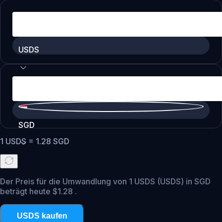
USDS
SGD
1
USDS
=
1.28
SGD
Der Preis für die Umwandlung von 1 USDS (USDS) in SGD
beträgt heute $1.28 .
USDS kaufen