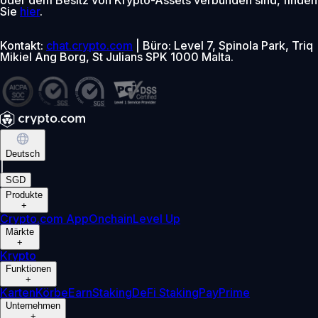
Sie
hier
.
Kontakt:
chat.crypto.com
| Büro: Level 7, Spinola Park, Triq
Mikiel Ang Borg, St Julians SPK 1000 Malta.
Deutsch
|
SGD
Produkte
+
Crypto.com App
Onchain
Level Up
Märkte
+
Krypto
Funktionen
+
Karten
Körbe
Earn
Staking
DeFi Staking
Pay
Prime
Unternehmen
+