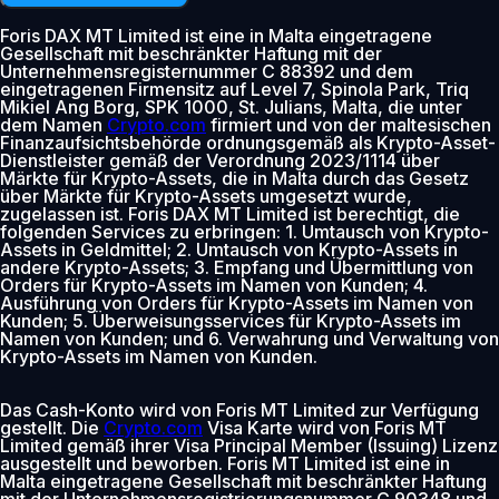
Foris DAX MT Limited ist eine in Malta eingetragene
Gesellschaft mit beschränkter Haftung mit der
Unternehmensregisternummer C 88392 und dem
eingetragenen Firmensitz auf Level 7, Spinola Park, Triq
Mikiel Ang Borg, SPK 1000, St. Julians, Malta, die unter
dem Namen
Crypto.com
firmiert und von der maltesischen
Finanzaufsichtsbehörde ordnungsgemäß als Krypto-Asset-
Dienstleister gemäß der Verordnung 2023/1114 über
Märkte für Krypto-Assets, die in Malta durch das Gesetz
über Märkte für Krypto-Assets umgesetzt wurde,
zugelassen ist. Foris DAX MT Limited ist berechtigt, die
folgenden Services zu erbringen: 1. Umtausch von Krypto-
Assets in Geldmittel; 2. Umtausch von Krypto-Assets in
andere Krypto-Assets; 3. Empfang und Übermittlung von
Orders für Krypto-Assets im Namen von Kunden; 4.
Ausführung von Orders für Krypto-Assets im Namen von
Kunden; 5. Überweisungsservices für Krypto-Assets im
Namen von Kunden; und 6. Verwahrung und Verwaltung von
Krypto-Assets im Namen von Kunden.
Das Cash-Konto wird von Foris MT Limited zur Verfügung
gestellt. Die
Crypto.com
Visa Karte wird von Foris MT
Limited gemäß ihrer Visa Principal Member (Issuing) Lizenz
ausgestellt und beworben. Foris MT Limited ist eine in
Malta eingetragene Gesellschaft mit beschränkter Haftung
mit der Unternehmensregistrierungsnummer C 90348 und