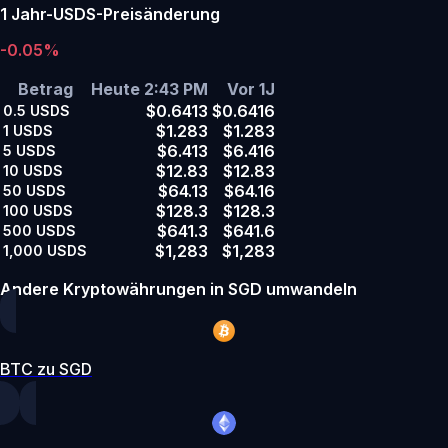
1 Jahr-USDS-Preisänderung
-0.05%
Betrag
Heute 2:43 PM
Vor 1J
$0.6413
$0.6416
0.5
USDS
$1.283
$1.283
1
USDS
$6.413
$6.416
5
USDS
$12.83
$12.83
10
USDS
$64.13
$64.16
50
USDS
$128.3
$128.3
100
USDS
$641.3
$641.6
500
USDS
$1,283
$1,283
1,000
USDS
Andere Kryptowährungen in SGD umwandeln
BTC zu SGD