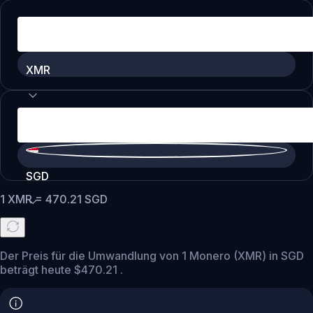
XMR
SGD
1
XMR
=
470.21
SGD
Der Preis für die Umwandlung von 1 Monero (XMR) in SGD
beträgt heute $470.21 .