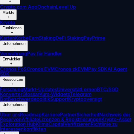
+
Crypto.com App
Onchain
Level Up
Märkte
+
Krypto
Funktionen
+
Karten
Körbe
Earn
Staking
DeFi Staking
Pay
Prime
Unternehmen
+
Verwahrung
Pay für Händler
Entwickler
+
Cronos PoS
Cronos EVM
Cronos zkEVM
Pay SDK
AI Agent
SDK
Ressourcen
+
Forschung
Markt-Updates
Universität
Lernen
BTC/SGD
Konverter
Glossar
Kurs-Widgets
Telegram
Bot
Beschwerdepolitik
Support
Kryptooversigt
Unternehmen
+
Über uns
Roadmap
Karriere
Partner
Sicherheit
Nachweis der
Reserven
Affiliate
Lizenzen & Registrierungen
Krypto-Asset
Exploration Hub
Klima
Capital
Verifizieren
Richtlinie zu
Interessenkonflikten