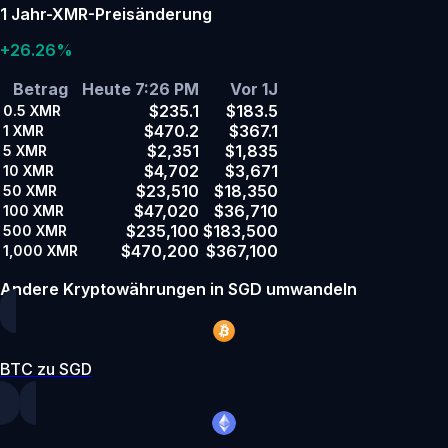
1 Jahr-XMR-Preisänderung
+26.26%
Betrag
Heute 7:26 PM
Vor 1J
$235.1
$183.5
0.5
XMR
$470.2
$367.1
1
XMR
$2,351
$1,835
5
XMR
$4,702
$3,671
10
XMR
$23,510
$18,350
50
XMR
$47,020
$36,710
100
XMR
$235,100
$183,500
500
XMR
$470,200
$367,100
1,000
XMR
Andere Kryptowährungen in SGD umwandeln
BTC zu SGD