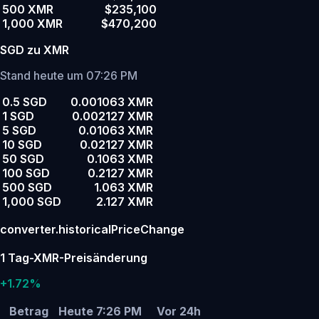
500 XMR
$235,100
1,000 XMR
$470,200
SGD zu XMR
Stand heute um 07:26 PM
0.5 SGD
0.001063 XMR
1 SGD
0.002127 XMR
5 SGD
0.01063 XMR
10 SGD
0.02127 XMR
50 SGD
0.1063 XMR
100 SGD
0.2127 XMR
500 SGD
1.063 XMR
1,000 SGD
2.127 XMR
converter.historicalPriceChange
1 Tag-XMR-Preisänderung
+1.72%
Betrag
Heute 7:26 PM
Vor 24h