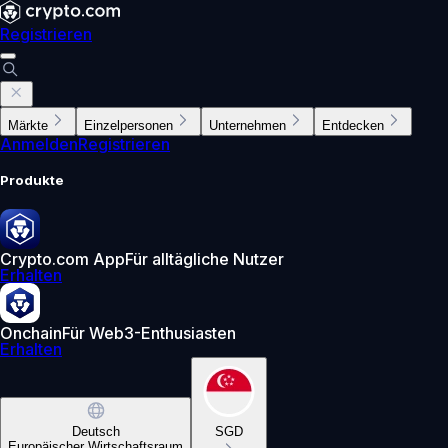
Registrieren
Märkte
Einzelpersonen
Unternehmen
Entdecken
Anmelden
Registrieren
Produkte
Crypto.com App
Für alltägliche Nutzer
Erhalten
Onchain
Für Web3-Enthusiasten
Erhalten
Deutsch
SGD
Europäischer Wirtschaftsraum