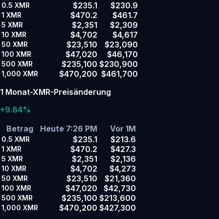
$235.1
$230.9
0.5
XMR
$470.2
$461.7
1
XMR
$2,351
$2,309
5
XMR
$4,702
$4,617
10
XMR
$23,510
$23,090
50
XMR
$47,020
$46,170
100
XMR
$235,100
$230,900
500
XMR
$470,200
$461,700
1,000
XMR
1 Monat-XMR-Preisänderung
+9.84%
Betrag
Heute 7:26 PM
Vor 1M
$235.1
$213.6
0.5
XMR
$470.2
$427.3
1
XMR
$2,351
$2,136
5
XMR
$4,702
$4,273
10
XMR
$23,510
$21,360
50
XMR
$47,020
$42,730
100
XMR
$235,100
$213,600
500
XMR
$470,200
$427,300
1,000
XMR