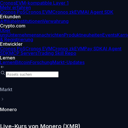
Cronos
EVM-kompatible Layer 1
Mehr erfahren
Cronos PoS
Cronos EVM
Cronos zkEVM
AI Agent SDK
Erkunden
Affiliate
Institutionen
Verwahrung
Crypto.com
Über
uns
Unternehmensnachrichten
Produktneuheiten
Events
Karri
& Registrierung
Entwickler
Cronos PoS
Cronos EVM
Cronos zkEVM
Pay SDK
AI Agent
SDK
MCP Servers
Trading Skill Repo
Lernen
Lernen
Bitcoin
Forschung
Markt-Updates
Markt
Monero
Live-Kurs von Monero (XMR)