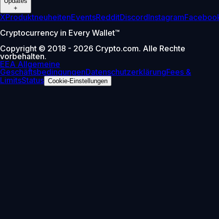
Updates
+
X
Produktneuheiten
Events
Reddit
Discord
Instagram
Faceboo
Cryptocurrency in Every Wallet™
Copyright © 2018 - 2026 Crypto.com. Alle Rechte
vorbehalten.
EEA Allgemeine
Geschäftsbedingungen
Datenschutzerklärung
Fees &
Limits
Status
Cookie-Einstellungen