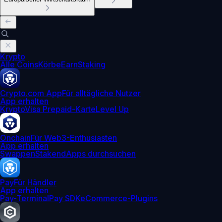
Krypto
Alle Coins
Körbe
Earn
Staking
Crypto.com App
Für alltägliche Nutzer
App erhalten
Krypto
Visa Prepaid-Karte
Level Up
Onchain
Für Web3-Enthusiasten
App erhalten
Swappen
Staken
dApps durchsuchen
Pay
Für Händler
App erhalten
Pay-Terminal
Pay SDK
eCommerce-Plugins