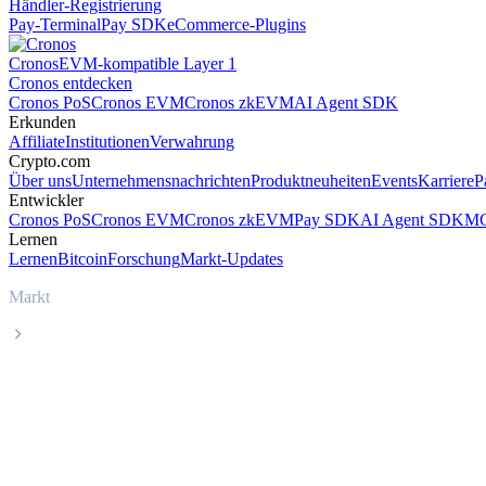
Händler-Registrierung
Pay-Terminal
Pay SDK
eCommerce-Plugins
Cronos
EVM-kompatible Layer 1
Cronos entdecken
Cronos PoS
Cronos EVM
Cronos zkEVM
AI Agent SDK
Erkunden
Affiliate
Institutionen
Verwahrung
Crypto.com
Über uns
Unternehmensnachrichten
Produktneuheiten
Events
Karriere
P
Entwickler
Cronos PoS
Cronos EVM
Cronos zkEVM
Pay SDK
AI Agent SDK
MC
Lernen
Lernen
Bitcoin
Forschung
Markt-Updates
Markt
TRON
Live-Kurs von TRON (TRX)