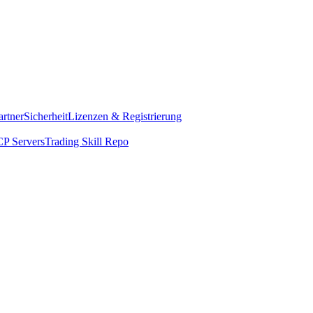
artner
Sicherheit
Lizenzen & Registrierung
P Servers
Trading Skill Repo