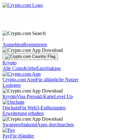
Märkte
Einzelpersonen
Unternehmen
Entdecken
/
Anmelden
Registrieren
Krypto
Alle Coins
Körbe
Earn
Staking
Crypto.com App
Für alltägliche Nutzer
Loslegen
Krypto
Visa Prepaid-Karte
Level Up
Onchain
Für Web3-Enthusiasten
Erweiterung erhalten
Swappen
Staken
dApps durchsuchen
Pay
Für Händler