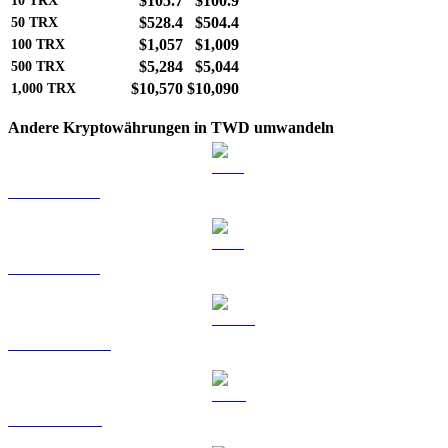
$105.7
$100.9
10
TRX
$528.4
$504.4
50
TRX
$1,057
$1,009
100
TRX
$5,284
$5,044
500
TRX
$10,570
$10,090
1,000
TRX
Andere Kryptowährungen in TWD umwandeln
BTC zu TWD
ETH zu TWD
USDT zu TWD
BNB zu TWD