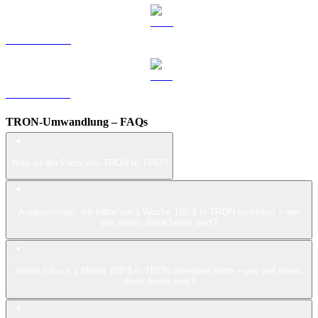
LEO zu TWD
ZEC zu TWD
TRON-Umwandlung – FAQs
Was ist der Preis von TRON In TWD?
Angenommen, ich hätte vor 1 Woche 100 $ in TRON investiert – wie
viel wären diese heute wert?
Wenn ich vor 1 Monat 100 $ in TRON investiert hätte – wie viel wären
diese heute wert?