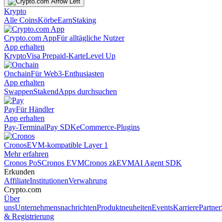
Krypto
Alle Coins
Körbe
Earn
Staking
Crypto.com App
Für alltägliche Nutzer
App erhalten
Krypto
Visa Prepaid-Karte
Level Up
Onchain
Für Web3-Enthusiasten
App erhalten
Swappen
Staken
dApps durchsuchen
Pay
Für Händler
App erhalten
Pay-Terminal
Pay SDK
eCommerce-Plugins
Cronos
EVM-kompatible Layer 1
Mehr erfahren
Cronos PoS
Cronos EVM
Cronos zkEVM
AI Agent SDK
Erkunden
Affiliate
Institutionen
Verwahrung
Crypto.com
Über
uns
Unternehmensnachrichten
Produktneuheiten
Events
Karriere
Partner
& Registrierung