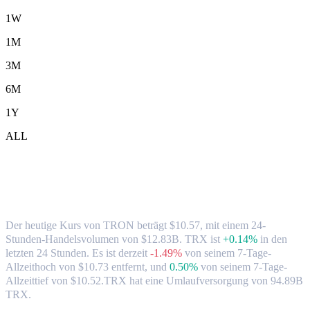
1W
1M
3M
6M
1Y
ALL
TRON-(TRX)-zu-TWD-Wechselkurs &
Marktdaten
Der heutige Kurs von TRON beträgt $10.57, mit einem 24-
Stunden-Handelsvolumen von $12.83B. TRX ist
+0.14%
in den
letzten 24 Stunden.
Es ist derzeit
-1.49%
von seinem 7-Tage-
Allzeithoch von $10.73 entfernt,
und
0.50%
von seinem 7-Tage-
Allzeittief von $10.52.
TRX hat eine Umlaufversorgung von 94.89B
TRX.