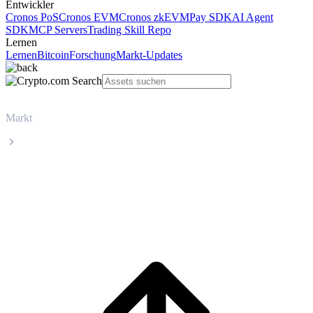
Entwickler
Cronos PoS
Cronos EVM
Cronos zkEVM
Pay SDK
AI Agent
SDK
MCP Servers
Trading Skill Repo
Lernen
Lernen
Bitcoin
Forschung
Markt-Updates
Markt
TRON
Live-Kurs von TRON (TRX)