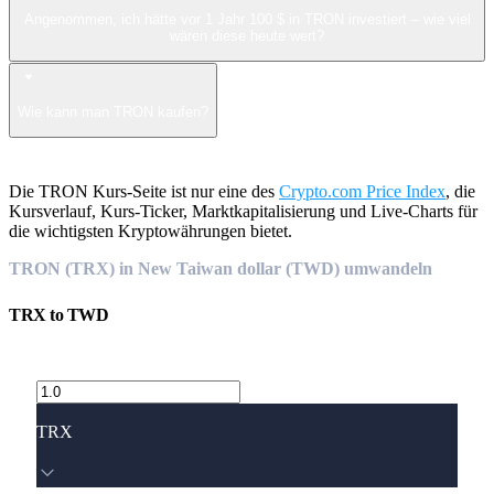
Angenommen, ich hätte vor 1 Jahr 100 $ in TRON investiert – wie viel
wären diese heute wert?
Wie kann man TRON kaufen?
Die TRON Kurs-Seite ist nur eine des
Crypto.com Price Index
, die
Kursverlauf, Kurs-Ticker, Marktkapitalisierung und Live-Charts für
die wichtigsten Kryptowährungen bietet.
TRON (TRX) in New Taiwan dollar (TWD) umwandeln
TRX
to
TWD
TRX