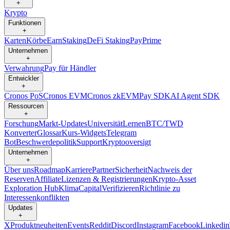
+
Krypto
Funktionen
+
Karten
Körbe
Earn
Staking
DeFi Staking
Pay
Prime
Unternehmen
+
Verwahrung
Pay für Händler
Entwickler
+
Cronos PoS
Cronos EVM
Cronos zkEVM
Pay SDK
AI Agent SDK
Ressourcen
+
Forschung
Markt-Updates
Universität
Lernen
BTC/TWD
Konverter
Glossar
Kurs-Widgets
Telegram
Bot
Beschwerdepolitik
Support
Kryptooversigt
Unternehmen
+
Über uns
Roadmap
Karriere
Partner
Sicherheit
Nachweis der
Reserven
Affiliate
Lizenzen & Registrierungen
Krypto-Asset
Exploration Hub
Klima
Capital
Verifizieren
Richtlinie zu
Interessenkonflikten
Updates
+
X
Produktneuheiten
Events
Reddit
Discord
Instagram
Facebook
Linkedin