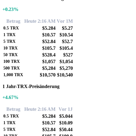
+0.23%
Betrag
Heute 2:16 AM
Vor 1M
$5.284
$5.27
0.5
TRX
$10.57
$10.54
1
TRX
$52.84
$52.7
5
TRX
$105.7
$105.4
10
TRX
$528.4
$527
50
TRX
$1,057
$1,054
100
TRX
$5,284
$5,270
500
TRX
$10,570
$10,540
1,000
TRX
1 Jahr-TRX-Preisänderung
+4.67%
Betrag
Heute 2:16 AM
Vor 1J
$5.284
$5.044
0.5
TRX
$10.57
$10.09
1
TRX
$52.84
$50.44
5
TRX