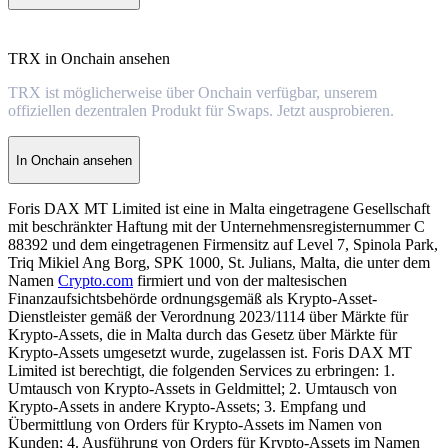
TRX in Onchain ansehen
TRX ist möglicherweise über Onchain verfügbar, unserem
offiziellen dezentralen Produkt für Swaps. Jetzt ausprobieren.
In Onchain ansehen
Foris DAX MT Limited ist eine in Malta eingetragene Gesellschaft
mit beschränkter Haftung mit der Unternehmensregisternummer C
88392 und dem eingetragenen Firmensitz auf Level 7, Spinola Park,
Triq Mikiel Ang Borg, SPK 1000, St. Julians, Malta, die unter dem
Namen
Crypto.com
firmiert und von der maltesischen
Finanzaufsichtsbehörde ordnungsgemäß als Krypto-Asset-
Dienstleister gemäß der Verordnung 2023/1114 über Märkte für
Krypto-Assets, die in Malta durch das Gesetz über Märkte für
Krypto-Assets umgesetzt wurde, zugelassen ist. Foris DAX MT
Limited ist berechtigt, die folgenden Services zu erbringen: 1.
Umtausch von Krypto-Assets in Geldmittel; 2. Umtausch von
Krypto-Assets in andere Krypto-Assets; 3. Empfang und
Übermittlung von Orders für Krypto-Assets im Namen von
Kunden; 4. Ausführung von Orders für Krypto-Assets im Namen