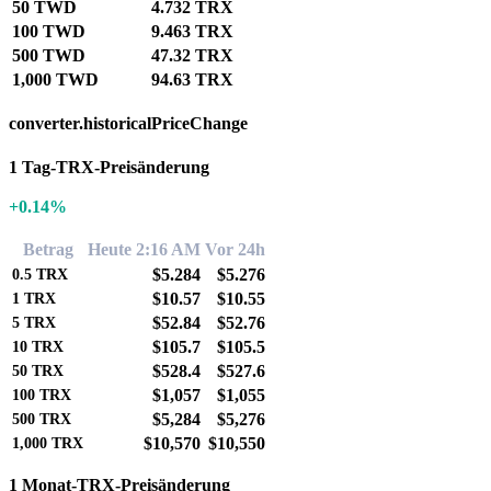
50 TWD
4.732 TRX
100 TWD
9.463 TRX
500 TWD
47.32 TRX
1,000 TWD
94.63 TRX
converter.historicalPriceChange
1 Tag-TRX-Preisänderung
+0.14%
Betrag
Heute 2:16 AM
Vor 24h
$5.284
$5.276
0.5
TRX
$10.57
$10.55
1
TRX
$52.84
$52.76
5
TRX
$105.7
$105.5
10
TRX
$528.4
$527.6
50
TRX
$1,057
$1,055
100
TRX
$5,284
$5,276
500
TRX
$10,570
$10,550
1,000
TRX
1 Monat-TRX-Preisänderung