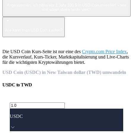
Angenommen, ich hätte vor 1 Jahr 100 $ in USD Coin investiert – wie
viel wären diese heute wert?
Wie kann man USD Coin kaufen?
Die USD Coin Kurs-Seite ist nur eine des
Crypto.com Price Index
,
die Kursverlauf, Kurs-Ticker, Marktkapitalisierung und Live-Charts
für die wichtigsten Kryptowährungen bietet.
USD Coin (USDC) in New Taiwan dollar (TWD) umwandeln
USDC
to
TWD
USDC