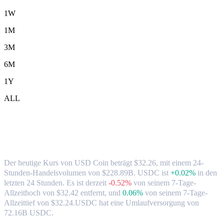
1W
1M
3M
6M
1Y
ALL
USD Coin-(USDC)-zu-TWD-Wechselkurs
& Marktdaten
Der heutige Kurs von USD Coin beträgt $32.26, mit einem 24-
Stunden-Handelsvolumen von $228.89B. USDC ist
+0.02%
in den
letzten 24 Stunden.
Es ist derzeit
-0.52%
von seinem 7-Tage-
Allzeithoch von $32.42 entfernt,
und
0.06%
von seinem 7-Tage-
Allzeittief von $32.24.
USDC hat eine Umlaufversorgung von
72.16B USDC.