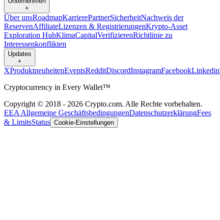
Unternehmen
+
Über uns
Roadmap
Karriere
Partner
Sicherheit
Nachweis der
Reserven
Affiliate
Lizenzen & Registrierungen
Krypto-Asset
Exploration Hub
Klima
Capital
Verifizieren
Richtlinie zu
Interessenkonflikten
Updates
+
X
Produktneuheiten
Events
Reddit
Discord
Instagram
Facebook
Linkedin
Cryptocurrency in Every Wallet™
Copyright © 2018 - 2026 Crypto.com. Alle Rechte vorbehalten.
EEA Allgemeine Geschäftsbedingungen
Datenschutzerklärung
Fees
& Limits
Status
Cookie-Einstellungen