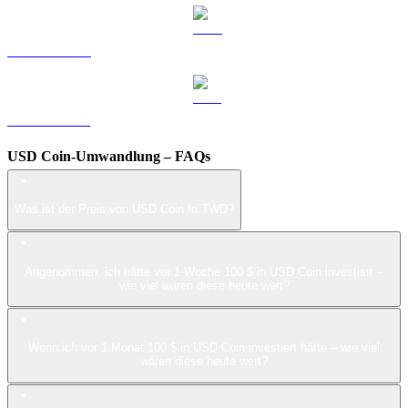
LEO zu TWD
ZEC zu TWD
USD Coin-Umwandlung – FAQs
Was ist der Preis von USD Coin In TWD?
Angenommen, ich hätte vor 1 Woche 100 $ in USD Coin investiert –
wie viel wären diese heute wert?
Wenn ich vor 1 Monat 100 $ in USD Coin investiert hätte – wie viel
wären diese heute wert?