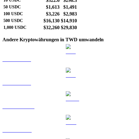
$322.6
$298.3
10
USDC
$1,613
$1,491
50
USDC
$3,226
$2,983
100
USDC
$16,130
$14,910
500
USDC
$32,260
$29,830
1,000
USDC
Andere Kryptowährungen in TWD umwandeln
BTC zu TWD
ETH zu TWD
USDT zu TWD
BNB zu TWD