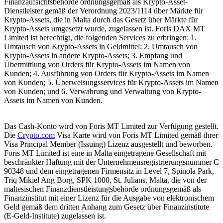
Finanzaufsichtsbehörde ordnungsgemäß als Krypto-Asset-
Dienstleister gemäß der Verordnung 2023/1114 über Märkte für
Krypto-Assets, die in Malta durch das Gesetz über Märkte für
Krypto-Assets umgesetzt wurde, zugelassen ist. Foris DAX MT
Limited ist berechtigt, die folgenden Services zu erbringen: 1.
Umtausch von Krypto-Assets in Geldmittel; 2. Umtausch von
Krypto-Assets in andere Krypto-Assets; 3. Empfang und
Übermittlung von Orders für Krypto-Assets im Namen von
Kunden; 4. Ausführung von Orders für Krypto-Assets im Namen
von Kunden; 5. Überweisungsservices für Krypto-Assets im Namen
von Kunden; und 6. Verwahrung und Verwaltung von Krypto-
Assets im Namen von Kunden.
Das Cash-Konto wird von Foris MT Limited zur Verfügung gestellt.
Die
Crypto.com
Visa Karte wird von Foris MT Limited gemäß ihrer
Visa Principal Member (Issuing) Lizenz ausgestellt und beworben.
Foris MT Limited ist eine in Malta eingetragene Gesellschaft mit
beschränkter Haftung mit der Unternehmensregistrierungsnummer C
90348 und dem eingetragenen Firmensitz in Level 7, Spinola Park,
Triq Mikiel Ang Borg, SPK 1000, St. Julians, Malta, die von der
maltesischen Finanzdienstleistungsbehörde ordnungsgemäß als
Finanzinstitut mit einer Lizenz für die Ausgabe von elektronischem
Geld gemäß dem dritten Anhang zum Gesetz über Finanzinstitute
(E-Geld-Institute) zugelassen ist.