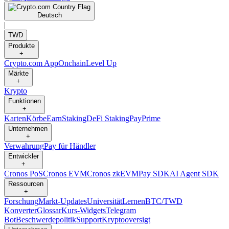
Deutsch
|
TWD
Produkte
+
Crypto.com App
Onchain
Level Up
Märkte
+
Krypto
Funktionen
+
Karten
Körbe
Earn
Staking
DeFi Staking
Pay
Prime
Unternehmen
+
Verwahrung
Pay für Händler
Entwickler
+
Cronos PoS
Cronos EVM
Cronos zkEVM
Pay SDK
AI Agent SDK
Ressourcen
+
Forschung
Markt-Updates
Universität
Lernen
BTC/TWD
Konverter
Glossar
Kurs-Widgets
Telegram
Bot
Beschwerdepolitik
Support
Kryptooversigt