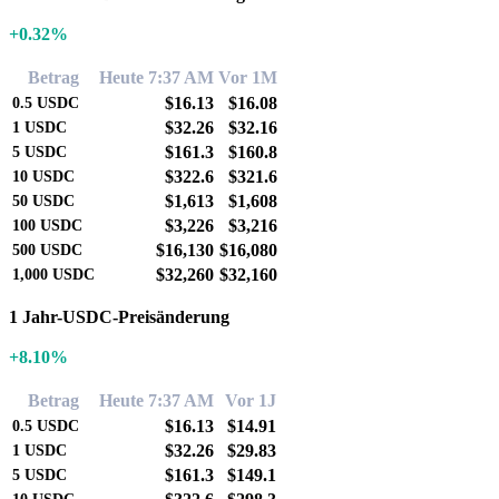
+0.32%
Betrag
Heute 7:37 AM
Vor 1M
$16.13
$16.08
0.5
USDC
$32.26
$32.16
1
USDC
$161.3
$160.8
5
USDC
$322.6
$321.6
10
USDC
$1,613
$1,608
50
USDC
$3,226
$3,216
100
USDC
$16,130
$16,080
500
USDC
$32,260
$32,160
1,000
USDC
1 Jahr-USDC-Preisänderung
+8.10%
Betrag
Heute 7:37 AM
Vor 1J
$16.13
$14.91
0.5
USDC
$32.26
$29.83
1
USDC
$161.3
$149.1
5
USDC