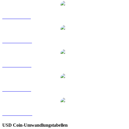
USDC zu GBP
USDC zu HKD
USDC zu RUB
USDC zu SGD
USDC zu KRW
USD Coin-Umwandlungstabellen