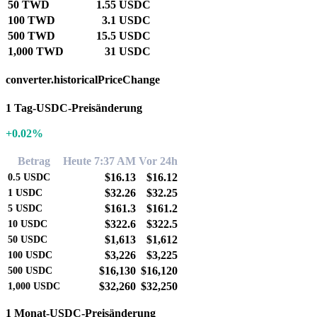
50 TWD
1.55 USDC
100 TWD
3.1 USDC
500 TWD
15.5 USDC
1,000 TWD
31 USDC
converter.historicalPriceChange
1 Tag-USDC-Preisänderung
+0.02%
Betrag
Heute 7:37 AM
Vor 24h
$16.13
$16.12
0.5
USDC
$32.26
$32.25
1
USDC
$161.3
$161.2
5
USDC
$322.6
$322.5
10
USDC
$1,613
$1,612
50
USDC
$3,226
$3,225
100
USDC
$16,130
$16,120
500
USDC
$32,260
$32,250
1,000
USDC
1 Monat-USDC-Preisänderung