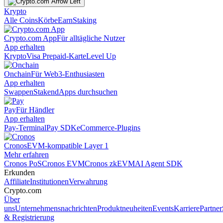
Krypto
Alle Coins
Körbe
Earn
Staking
Crypto.com App
Für alltägliche Nutzer
App erhalten
Krypto
Visa Prepaid-Karte
Level Up
Onchain
Für Web3-Enthusiasten
App erhalten
Swappen
Staken
dApps durchsuchen
Pay
Für Händler
App erhalten
Pay-Terminal
Pay SDK
eCommerce-Plugins
Cronos
EVM-kompatible Layer 1
Mehr erfahren
Cronos PoS
Cronos EVM
Cronos zkEVM
AI Agent SDK
Erkunden
Affiliate
Institutionen
Verwahrung
Crypto.com
Über
uns
Unternehmensnachrichten
Produktneuheiten
Events
Karriere
Partner
& Registrierung