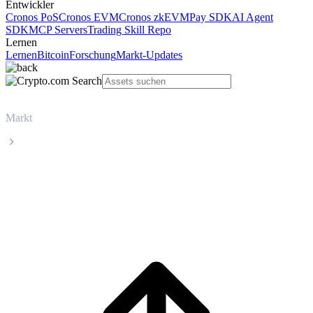
Entwickler
Cronos PoS
Cronos EVM
Cronos zkEVM
Pay SDK
AI Agent
SDK
MCP Servers
Trading Skill Repo
Lernen
Lernen
Bitcoin
Forschung
Markt-Updates
Markt
USD Coin
Live-Kurs von USD Coin (USDC)