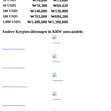
₩14,080
₩13,880
10
USDS
₩70,380
₩69,420
50
USDS
₩140,800
₩138,800
100
USDS
₩703,800
₩694,200
500
USDS
₩1,408,000
₩1,388,000
1,000
USDS
Andere Kryptowährungen in KRW umwandeln
BTC zu KRW
ETH zu KRW
USDT zu KRW
BNB zu KRW