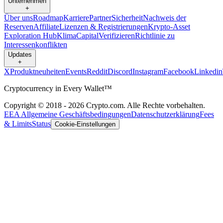
Unternehmen
+
Über uns
Roadmap
Karriere
Partner
Sicherheit
Nachweis der
Reserven
Affiliate
Lizenzen & Registrierungen
Krypto-Asset
Exploration Hub
Klima
Capital
Verifizieren
Richtlinie zu
Interessenkonflikten
Updates
+
X
Produktneuheiten
Events
Reddit
Discord
Instagram
Facebook
Linkedin
Cryptocurrency in Every Wallet™
Copyright © 2018 - 2026 Crypto.com. Alle Rechte vorbehalten.
EEA Allgemeine Geschäftsbedingungen
Datenschutzerklärung
Fees
& Limits
Status
Cookie-Einstellungen