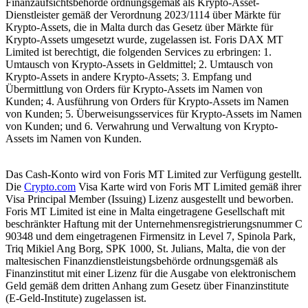
Finanzaufsichtsbehörde ordnungsgemäß als Krypto-Asset-
Dienstleister gemäß der Verordnung 2023/1114 über Märkte für
Krypto-Assets, die in Malta durch das Gesetz über Märkte für
Krypto-Assets umgesetzt wurde, zugelassen ist. Foris DAX MT
Limited ist berechtigt, die folgenden Services zu erbringen: 1.
Umtausch von Krypto-Assets in Geldmittel; 2. Umtausch von
Krypto-Assets in andere Krypto-Assets; 3. Empfang und
Übermittlung von Orders für Krypto-Assets im Namen von
Kunden; 4. Ausführung von Orders für Krypto-Assets im Namen
von Kunden; 5. Überweisungsservices für Krypto-Assets im Namen
von Kunden; und 6. Verwahrung und Verwaltung von Krypto-
Assets im Namen von Kunden.
Das Cash-Konto wird von Foris MT Limited zur Verfügung gestellt.
Die
Crypto.com
Visa Karte wird von Foris MT Limited gemäß ihrer
Visa Principal Member (Issuing) Lizenz ausgestellt und beworben.
Foris MT Limited ist eine in Malta eingetragene Gesellschaft mit
beschränkter Haftung mit der Unternehmensregistrierungsnummer C
90348 und dem eingetragenen Firmensitz in Level 7, Spinola Park,
Triq Mikiel Ang Borg, SPK 1000, St. Julians, Malta, die von der
maltesischen Finanzdienstleistungsbehörde ordnungsgemäß als
Finanzinstitut mit einer Lizenz für die Ausgabe von elektronischem
Geld gemäß dem dritten Anhang zum Gesetz über Finanzinstitute
(E-Geld-Institute) zugelassen ist.