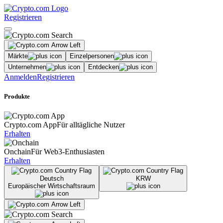
Registrieren
Märkte
Einzelpersonen
Unternehmen
Entdecken
Anmelden
Registrieren
Produkte
Crypto.com App
Für alltägliche Nutzer
Erhalten
Onchain
Für Web3-Enthusiasten
Erhalten
Deutsch
KRW
Europäischer Wirtschaftsraum