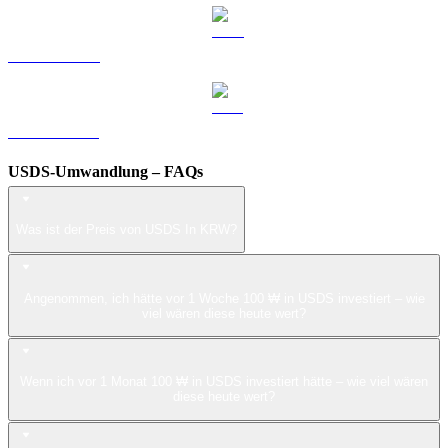
LEO zu KRW
ZEC zu KRW
USDS-Umwandlung – FAQs
Was ist der Preis von USDS In KRW?
Angenommen, ich hätte vor 1 Woche 100 ₩ in USDS investiert – wie
viel wären diese heute wert?
Wenn ich vor 1 Monat 100 ₩ in USDS investiert hätte – wie viel wären
diese heute wert?