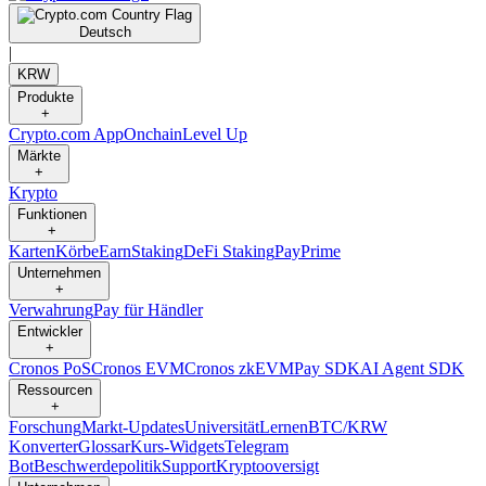
Deutsch
|
KRW
Produkte
+
Crypto.com App
Onchain
Level Up
Märkte
+
Krypto
Funktionen
+
Karten
Körbe
Earn
Staking
DeFi Staking
Pay
Prime
Unternehmen
+
Verwahrung
Pay für Händler
Entwickler
+
Cronos PoS
Cronos EVM
Cronos zkEVM
Pay SDK
AI Agent SDK
Ressourcen
+
Forschung
Markt-Updates
Universität
Lernen
BTC/KRW
Konverter
Glossar
Kurs-Widgets
Telegram
Bot
Beschwerdepolitik
Support
Kryptooversigt