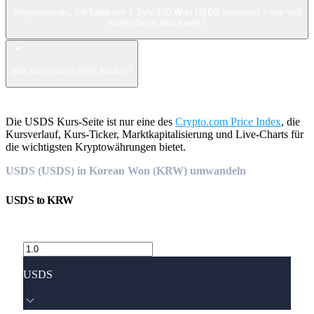
Angenommen, ich hätte vor 1 Jahr 100 ₩ in USDS investiert – wie viel
wären diese heute wert?
Wie kann man USDS kaufen?
Die USDS Kurs-Seite ist nur eine des
Crypto.com Price Index
, die
Kursverlauf, Kurs-Ticker, Marktkapitalisierung und Live-Charts für
die wichtigsten Kryptowährungen bietet.
USDS (USDS) in Korean Won (KRW) umwandeln
USDS
to
KRW
USDS