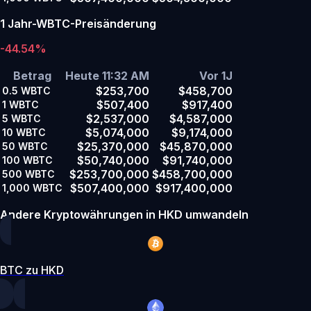
1 Jahr-WBTC-Preisänderung
-44.54%
Betrag
Heute 11:32 AM
Vor 1J
$253,700
$458,700
0.5
WBTC
$507,400
$917,400
1
WBTC
$2,537,000
$4,587,000
5
WBTC
$5,074,000
$9,174,000
10
WBTC
$25,370,000
$45,870,000
50
WBTC
$50,740,000
$91,740,000
100
WBTC
$253,700,000
$458,700,000
500
WBTC
$507,400,000
$917,400,000
1,000
WBTC
Andere Kryptowährungen in HKD umwandeln
BTC zu HKD