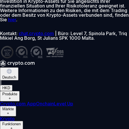
Investition in Krypto-Assets für Sie angesichts Ihrer
finanziellen Situation und Ihrer Risikotoleranz geeignet ist.
Weitere Informationen zu den Risiken, die mit dem Trading
oder dem Besitz von Krypto-Assets verbunden sind, finden
Sie
hier
.
Kontakt:
chat.crypto.com
| Büro: Level 7, Spinola Park, Triq
Mikiel Ang Borg, St Julians SPK 1000 Malta.
Deutsch
|
HKD
Produkte
+
Crypto.com App
Onchain
Level Up
Märkte
+
Krypto
Funktionen
+