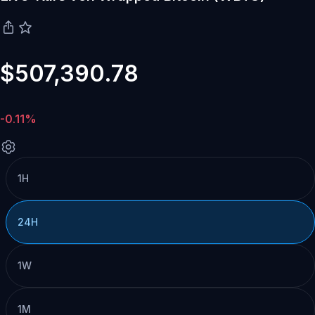
$507,390.78
-0.11%
1H
24H
1W
1M