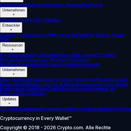
Karten
Körbe
Earn
Staking
DeFi Staking
Pay
Prime
Unternehmen
+
Verwahrung
Pay für Händler
Entwickler
+
Cronos PoS
Cronos EVM
Cronos zkEVM
Pay SDK
AI Agent
SDK
Ressourcen
+
Forschung
Markt-Updates
Universität
Lernen
BTC/HKD
Konverter
Glossar
Kurs-Widgets
Telegram
Bot
Beschwerdepolitik
Support
Kryptooversigt
Unternehmen
+
Über uns
Roadmap
Karriere
Partner
Sicherheit
Nachweis der
Reserven
Affiliate
Lizenzen & Registrierungen
Krypto-Asset
Exploration Hub
Klima
Capital
Verifizieren
Richtlinie zu
Interessenkonflikten
Updates
+
X
Produktneuheiten
Events
Reddit
Discord
Instagram
Faceboo
Cryptocurrency in Every Wallet™
Copyright © 2018 - 2026 Crypto.com. Alle Rechte