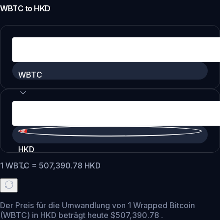
WBTC
to
HKD
WBTC
HKD
1
WBTC
=
507,390.78
HKD
Der Preis für die Umwandlung von 1 Wrapped Bitcoin
(WBTC) in HKD beträgt heute $507,390.78 .