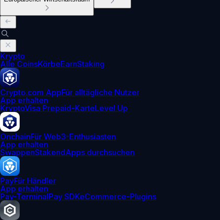
Krypto
Alle Coins
Körbe
Earn
Staking
Crypto.com App
Für alltägliche Nutzer
App erhalten
Krypto
Visa Prepaid-Karte
Level Up
Onchain
Für Web3-Enthusiasten
App erhalten
Swappen
Staken
dApps durchsuchen
Pay
Für Händler
App erhalten
Pay-Terminal
Pay SDK
eCommerce-Plugins