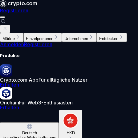
Registrieren
Märkte
Einzelpersonen
Unternehmen
Entdecken
Anmelden
Registrieren
Produkte
Crypto.com App
Für alltägliche Nutzer
Erhalten
Onchain
Für Web3-Enthusiasten
Erhalten
Deutsch
HKD
Europäischer Wirtschaftsraum