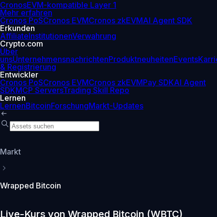
Cronos
EVM-kompatible Layer 1
Mehr erfahren
Cronos PoS
Cronos EVM
Cronos zkEVM
AI Agent SDK
Erkunden
Affiliate
Institutionen
Verwahrung
Crypto.com
Über
uns
Unternehmensnachrichten
Produktneuheiten
Events
Karri
& Registrierung
Entwickler
Cronos PoS
Cronos EVM
Cronos zkEVM
Pay SDK
AI Agent
SDK
MCP Servers
Trading Skill Repo
Lernen
Lernen
Bitcoin
Forschung
Markt-Updates
Markt
Wrapped Bitcoin
Live-Kurs von Wrapped Bitcoin (WBTC)