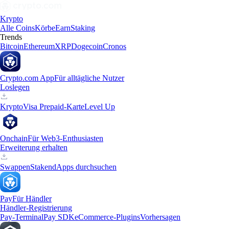
Krypto
Alle Coins
Körbe
Earn
Staking
Trends
Bitcoin
Ethereum
XRP
Dogecoin
Cronos
Crypto.com App
Für alltägliche Nutzer
Loslegen
Krypto
Visa Prepaid-Karte
Level Up
Onchain
Für Web3-Enthusiasten
Erweiterung erhalten
Swappen
Staken
dApps durchsuchen
Pay
Für Händler
Händler-Registrierung
Pay-Terminal
Pay SDK
eCommerce-Plugins
Vorhersagen