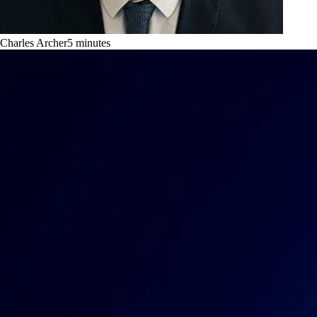
Charles Archer
5
minutes