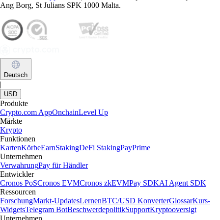
Ang Borg, St Julians SPK 1000 Malta.
Deutsch
|
USD
Produkte
Crypto.com App
Onchain
Level Up
Märkte
Krypto
Funktionen
Karten
Körbe
Earn
Staking
DeFi Staking
Pay
Prime
Unternehmen
Verwahrung
Pay für Händler
Entwickler
Cronos PoS
Cronos EVM
Cronos zkEVM
Pay SDK
AI Agent SDK
Ressourcen
Forschung
Markt-Updates
Lernen
BTC/USD Konverter
Glossar
Kurs-
Widgets
Telegram Bot
Beschwerdepolitik
Support
Kryptooversigt
Unternehmen