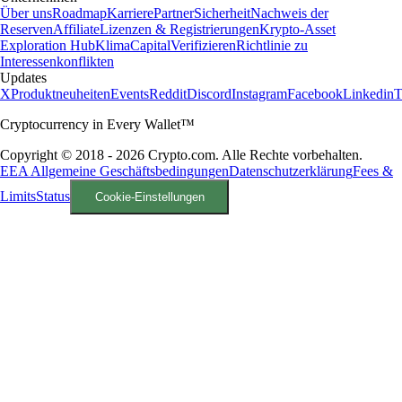
Über uns
Roadmap
Karriere
Partner
Sicherheit
Nachweis der
Reserven
Affiliate
Lizenzen & Registrierungen
Krypto-Asset
Exploration Hub
Klima
Capital
Verifizieren
Richtlinie zu
Interessenkonflikten
Updates
X
Produktneuheiten
Events
Reddit
Discord
Instagram
Facebook
Linkedin
T
Cryptocurrency in Every Wallet™
Copyright © 2018 - 2026 Crypto.com. Alle Rechte vorbehalten.
EEA Allgemeine Geschäftsbedingungen
Datenschutzerklärung
Fees &
Limits
Status
Cookie-Einstellungen