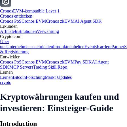
Cronos
EVM-kompatible Layer 1
Cronos entdecken
Cronos PoS
Cronos EVM
Cronos zkEVM
AI Agent SDK
Erkunden
Affiliate
Institutionen
Verwahrung
Crypto.com
Über
uns
Unternehmensnachrichten
Produktneuheiten
Events
Karriere
Partner
S
& Registrierung
Entwickler
Cronos PoS
Cronos EVM
Cronos zkEVM
Pay SDK
AI Agent
SDK
MCP Servers
Trading Skill Repo
Lernen
Lernen
Bitcoin
Forschung
Markt-Updates
crypto
Kryptowährungen kaufen und
investieren: Einsteiger-Guide
Introduction