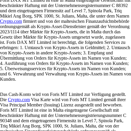
Foris DAX MT Limited ist eine in Malta eingetragene Gesellschaft mit
beschränkter Haftung mit der Unternehmensregisternummer C 88392
und dem eingetragenen Firmensitz auf Level 7, Spinola Park, Triq
Mikiel Ang Borg, SPK 1000, St. Julians, Malta, die unter dem Namen
Crypto.com
firmiert und von der maltesischen Finanzaufsichtsbehörde
ordnungsgemäß als Krypto-Asset-Dienstleister gemäß der Verordnung
2023/1114 über Märkte für Krypto-Assets, die in Malta durch das
Gesetz über Märkte für Krypto-Assets umgesetzt wurde, zugelassen
ist. Foris DAX MT Limited ist berechtigt, die folgenden Services zu
erbringen: 1. Umtausch von Krypto-Assets in Geldmittel; 2. Umtausch
von Krypto-Assets in andere Krypto-Assets; 3. Empfang und
Übermittlung von Orders für Krypto-Assets im Namen von Kunden;
4. Ausführung von Orders für Krypto-Assets im Namen von Kunden;
5. Überweisungsservices für Krypto-Assets im Namen von Kunden;
und 6. Verwahrung und Verwaltung von Krypto-Assets im Namen von
Kunden.
Das Cash-Konto wird von Foris MT Limited zur Verfügung gestellt.
Die
Crypto.com
Visa Karte wird von Foris MT Limited gemäß ihrer
Visa Principal Member (Issuing) Lizenz ausgestellt und beworben.
Foris MT Limited ist eine in Malta eingetragene Gesellschaft mit
beschränkter Haftung mit der Unternehmensregistrierungsnummer C
90348 und dem eingetragenen Firmensitz in Level 7, Spinola Park,
Triq Mikiel Ang Borg, SPK 1000, St. Julians, Malta, die von der