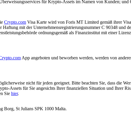
 Überweisungsservices für Krypto-Assets im Namen von Kunden; und
Die
Crypto.com
Visa Karte wird von Foris MT Limited gemäß ihrer Visa 
kter Haftung mit der Unternehmensregistrierungsnummer C 90348 und de
ienstleistungsbehörde ordnungsgemäß als Finanzinstitut mit einer Liz
Crypto.com
App angeboten und beworben werden, werden von anderen Ko
glicherweise nicht für jeden geeignet. Bitte beachten Sie, dass die We
ypto-Assets für Sie angesichts Ihrer finanziellen Situation und Ihrer Ri
en Sie
hier
.
ng Borg, St Julians SPK 1000 Malta.