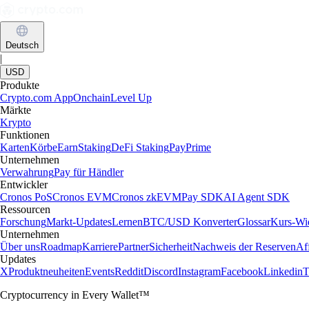
Deutsch
|
USD
Produkte
Crypto.com App
Onchain
Level Up
Märkte
Krypto
Funktionen
Karten
Körbe
Earn
Staking
DeFi Staking
Pay
Prime
Unternehmen
Verwahrung
Pay für Händler
Entwickler
Cronos PoS
Cronos EVM
Cronos zkEVM
Pay SDK
AI Agent SDK
Ressourcen
Forschung
Markt-Updates
Lernen
BTC/USD Konverter
Glossar
Kurs-Wi
Unternehmen
Über uns
Roadmap
Karriere
Partner
Sicherheit
Nachweis der Reserven
Aff
Updates
X
Produktneuheiten
Events
Reddit
Discord
Instagram
Facebook
Linkedin
T
Cryptocurrency in Every Wallet™