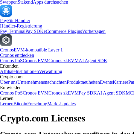
Swappen
Staken
dApps durchsuchen
Pay
Für Händler
Händler-Registrierung
Pay-Terminal
Pay SDK
eCommerce-Plugins
Vorhersagen
Cronos
EVM-kompatible Layer 1
Cronos entdecken
Cronos PoS
Cronos EVM
Cronos zkEVM
AI Agent SDK
Erkunden
Affiliate
Institutionen
Verwahrung
Crypto.com
Über uns
Unternehmensnachrichten
Produktneuheiten
Events
Karriere
Pa
Entwickler
Cronos PoS
Cronos EVM
Cronos zkEVM
Pay SDK
AI Agent SDK
MCP
Lernen
Lernen
Bitcoin
Forschung
Markt-Updates
Crypto.com Licenses