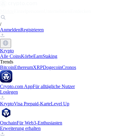
Märkte
Einzelpersonen
Unternehmen
Entdecken
/
Anmelden
Registrieren
Krypto
Alle Coins
Körbe
Earn
Staking
Trends
Bitcoin
Ethereum
XRP
Dogecoin
Cronos
Crypto.com App
Für alltägliche Nutzer
Loslegen
Krypto
Visa Prepaid-Karte
Level Up
Onchain
Für Web3-Enthusiasten
Erweiterung erhalten