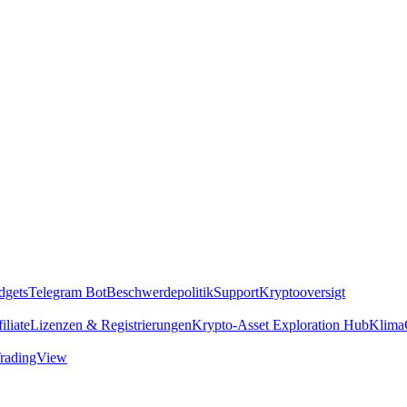
dgets
Telegram Bot
Beschwerdepolitik
Support
Kryptooversigt
iliate
Lizenzen & Registrierungen
Krypto-Asset Exploration Hub
Klima
radingView