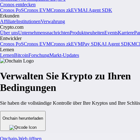
Cronos entdecken
Cronos PoS
Cronos EVM
Cronos zkEVM
AI Agent SDK
Erkunden
Affiliate
Institutionen
Verwahrung
Crypto.com
Über uns
Unternehmensnachrichten
Produktneuheiten
Events
Karriere
Pa
Entwickler
Cronos PoS
Cronos EVM
Cronos zkEVM
Pay SDK
AI Agent SDK
MCP
Lernen
Lernen
Bitcoin
Forschung
Markt-Updates
Verwalten Sie Krypto zu Ihren
Bedingungen
Sie haben die vollständige Kontrolle über Ihre Kryptos und Ihre Schlüs
Onchain herunterladen
Onchain-Web öffnen