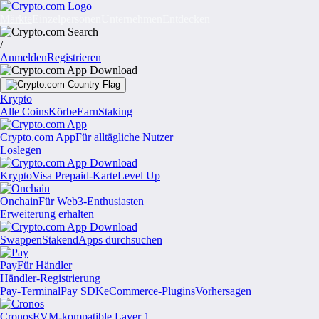
Märkte
Einzelpersonen
Unternehmen
Entdecken
/
Anmelden
Registrieren
Krypto
Alle Coins
Körbe
Earn
Staking
Crypto.com App
Für alltägliche Nutzer
Loslegen
Krypto
Visa Prepaid-Karte
Level Up
Onchain
Für Web3-Enthusiasten
Erweiterung erhalten
Swappen
Staken
dApps durchsuchen
Pay
Für Händler
Händler-Registrierung
Pay-Terminal
Pay SDK
eCommerce-Plugins
Vorhersagen
Cronos
EVM-kompatible Layer 1