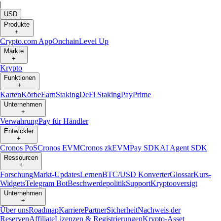
|
USD
Produkte
+
Crypto.com App
Onchain
Level Up
Märkte
+
Krypto
Funktionen
+
Karten
Körbe
Earn
Staking
DeFi Staking
Pay
Prime
Unternehmen
+
Verwahrung
Pay für Händler
Entwickler
+
Cronos PoS
Cronos EVM
Cronos zkEVM
Pay SDK
AI Agent SDK
Ressourcen
+
Forschung
Markt-Updates
Lernen
BTC/USD Konverter
Glossar
Kurs-
Widgets
Telegram Bot
Beschwerdepolitik
Support
Kryptooversigt
Unternehmen
+
Über uns
Roadmap
Karriere
Partner
Sicherheit
Nachweis der
Reserven
Affiliate
Lizenzen & Registrierungen
Krypto-Asset