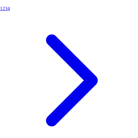
1
2
3
4