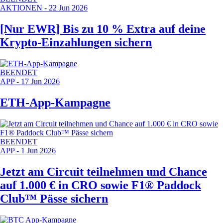
AKTIONEN
-
22 Jun 2026
[Nur EWR] Bis zu 10 % Extra auf deine
Krypto-Einzahlungen sichern
BEENDET
APP
-
17 Jun 2026
ETH-App-Kampagne
BEENDET
APP
-
1 Jun 2026
Jetzt am Circuit teilnehmen und Chance
auf 1.000 € in CRO sowie F1® Paddock
Club™ Pässe sichern