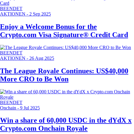
BEENDET
AKTIONEN
-
2 Sep 2025
Enjoy a Welcome Bonus for the
Crypto.com Visa Signature® Credit Card
BEENDET
AKTIONEN
-
26 Aug 2025
The League Royale Continues: US$40,000
More CRO to Be Won
BEENDET
Onchain
-
9 Jul 2025
Win a share of 60,000 USDC in the dYdX x
Crypto.com Onchain Royale