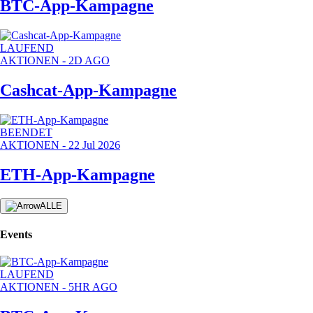
BTC-App-Kampagne
LAUFEND
AKTIONEN
-
2D AGO
Cashcat-App-Kampagne
BEENDET
AKTIONEN
-
22 Jul 2026
ETH-App-Kampagne
ALLE
Events
LAUFEND
AKTIONEN
-
5HR AGO