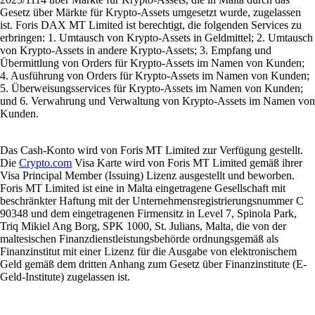
Gesetz über Märkte für Krypto-Assets umgesetzt wurde, zugelassen
ist. Foris DAX MT Limited ist berechtigt, die folgenden Services zu
erbringen: 1. Umtausch von Krypto-Assets in Geldmittel; 2. Umtausch
von Krypto-Assets in andere Krypto-Assets; 3. Empfang und
Übermittlung von Orders für Krypto-Assets im Namen von Kunden;
4. Ausführung von Orders für Krypto-Assets im Namen von Kunden;
5. Überweisungsservices für Krypto-Assets im Namen von Kunden;
und 6. Verwahrung und Verwaltung von Krypto-Assets im Namen von
Kunden.
Das Cash-Konto wird von Foris MT Limited zur Verfügung gestellt.
Die
Crypto.com
Visa Karte wird von Foris MT Limited gemäß ihrer
Visa Principal Member (Issuing) Lizenz ausgestellt und beworben.
Foris MT Limited ist eine in Malta eingetragene Gesellschaft mit
beschränkter Haftung mit der Unternehmensregistrierungsnummer C
90348 und dem eingetragenen Firmensitz in Level 7, Spinola Park,
Triq Mikiel Ang Borg, SPK 1000, St. Julians, Malta, die von der
maltesischen Finanzdienstleistungsbehörde ordnungsgemäß als
Finanzinstitut mit einer Lizenz für die Ausgabe von elektronischem
Geld gemäß dem dritten Anhang zum Gesetz über Finanzinstitute (E-
Geld-Institute) zugelassen ist.