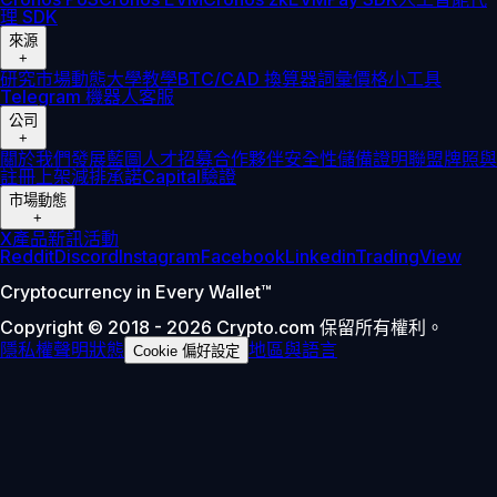
理 SDK
來源
+
研究
市場動態
大學
教學
BTC/CAD 換算器
詞彙
價格小工具
Telegram 機器人
客服
公司
+
關於我們
發展藍圖
人才招募
合作夥伴
安全性
儲備證明
聯盟
牌照與
註冊
上架
減排承諾
Capital
驗證
市場動態
+
X
產品新訊
活動
Reddit
Discord
Instagram
Facebook
Linkedin
TradingView
Cryptocurrency in Every Wallet™
Copyright © 2018 - 2026 Crypto.com 保留所有權利。
隱私權聲明
狀態
地區與語言
Cookie 偏好設定