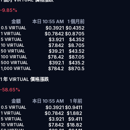
-9.85%
金額
本日 10:55 AM
1 個月前
$0.3921
$0.4352
0.5
VIRTUAL
$0.7842
$0.8705
1
VIRTUAL
$3.921
$4.352
5
VIRTUAL
$7.842
$8.705
10
VIRTUAL
$39.21
$43.52
50
VIRTUAL
$78.42
$87.05
100
VIRTUAL
$392.1
$435.2
500
VIRTUAL
$784.2
$870.5
1,000
VIRTUAL
1 年 VIRTUAL 價格漲跌
-58.65%
金額
本日 10:55 AM
1 年前
$0.3921
$0.9411
0.5
VIRTUAL
$0.7842
$1.882
1
VIRTUAL
$3.921
$9.411
5
VIRTUAL
$7.842
$18.82
10
VIRTUAL