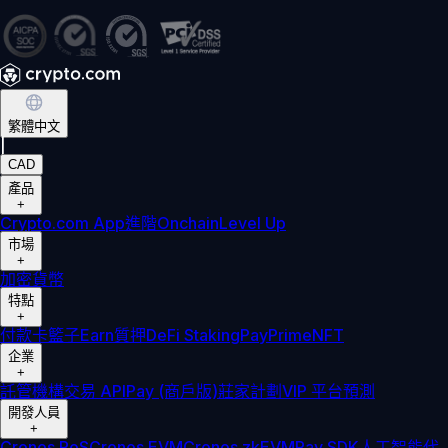
繁體中文
|
CAD
產品
+
Crypto.com App
進階
Onchain
Level Up
市場
+
加密貨幣
特點
+
付款卡
籃子
Earn
質押
DeFi Staking
Pay
Prime
NFT
企業
+
託管
機構
交易 API
Pay (商戶版)
莊家計劃
VIP 平台
預測
開發人員
+
Cronos PoS
Cronos EVM
Cronos zkEVM
Pay SDK
人工智能代