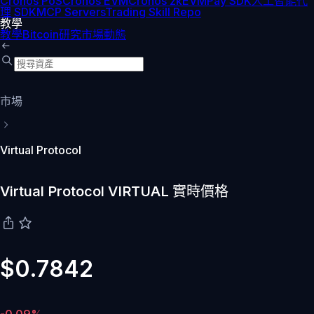
Cronos PoS
Cronos EVM
Cronos zkEVM
Pay SDK
人工智能代
理 SDK
MCP Servers
Trading Skill Repo
教學
教學
Bitcoin
研究
市場動態
市場
Virtual Protocol
Virtual Protocol VIRTUAL 實時價格
$0.7842
-0.09%