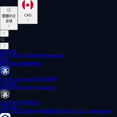
CAD
繁體中文
全球
加密貨幣
所有代幣
籃子
Earn
質押
Perpetuals
預測
體育賽事
金融
選舉
經濟
Crypto.com App
適合日常用戶
下載 App
加密貨幣
Visa 預付卡
Level Up
交易所
適合進階交易人
下載 App
現貨訂單記錄
交易 API
永續合約期貨
CDCX CLI
TradingView