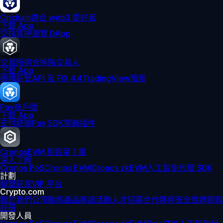
Onchain
適合 web3 愛好者
下載 App
交換
質押
瀏覽 DApp
交易所
適合進階交易人
下載 App
機構
託管
API 及 FIX 4.4
TradingView
預測
Pay
商戶版
下載 App
支付終端
Pay SDK
電商插件
Cronos
EVM 相容第 1 層
深入了解
Cronos PoS
Cronos EVM
Cronos zkEVM
人工智能代理 SDK
計劃
聯盟
莊家
VIP 平台
Crypto.com
關於我們
公司動態
產品新訊
活動
人才招募
合作夥伴
安全性
牌照與
註冊
開發人員