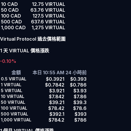
10 CAD
12.75 VIRTUAL
50 CAD
63.76 VIRTUAL
100 CAD
127.5 VIRTUAL
500 CAD
637.6 VIRTUAL
1,000 CAD
1,275 VIRTUAL
Virtual Protocol 過去價格範圍
1 天 VIRTUAL 價格漲跌
-0.10%
金額
本日 10:55 AM
24 小時前
$0.3921
$0.393
0.5
VIRTUAL
$0.7842
$0.786
1
VIRTUAL
$3.921
$3.93
5
VIRTUAL
$7.842
$7.86
10
VIRTUAL
$39.21
$39.3
50
VIRTUAL
$78.42
$78.6
100
VIRTUAL
$392.1
$393
500
VIRTUAL
$784.2
$786
1,000
VIRTUAL
1 個月 VIRTUAL 價格漲跌