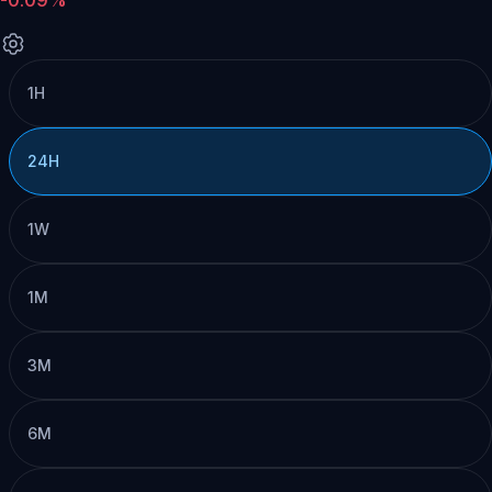
1H
24H
1W
1M
3M
6M