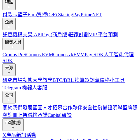
特點
+
付款卡
籃子
Earn
質押
DeFi Staking
Pay
Prime
NFT
企業
+
託管
機構
交易 API
Pay (商戶版)
莊家計劃
VIP 平台
預測
開發人員
+
Cronos PoS
Cronos EVM
Cronos zkEVM
Pay SDK
人工智能代理
SDK
來源
+
研究
市場動態
大學
教學
BTC/BRL 換算器
詞彙
價格小工具
Telegram 機器人
客服
公司
+
關於我們
發展藍圖
人才招募
合作夥伴
安全性
儲備證明
聯盟
牌照
與註冊
上架
減排承諾
Capital
驗證
市場動態
+
X
產品新訊
活動