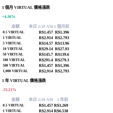
1 個月 VIRTUAL 價格漲跌
+4.36%
金額
本日 2:10 AM
1 個月前
R$1.457
R$1.396
0.5
VIRTUAL
R$2.914
R$2.793
1
VIRTUAL
R$14.57
R$13.96
5
VIRTUAL
R$29.14
R$27.93
10
VIRTUAL
R$145.7
R$139.6
50
VIRTUAL
R$291.4
R$279.3
100
VIRTUAL
R$1,457
R$1,396
500
VIRTUAL
R$2,914
R$2,793
1,000
VIRTUAL
1 年 VIRTUAL 價格漲跌
-55.21%
金額
本日 2:10 AM
1 年前
R$1.457
R$3.269
0.5
VIRTUAL
R$2.914
R$6.538
1
VIRTUAL