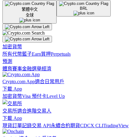
BRL
繁體中文
全球
加密貨幣
所有代幣
籃子
Earn
質押
Perpetuals
預測
體育賽事
金融
選舉
經濟
Crypto.com App
適合日常用戶
下載 App
加密貨幣
Visa 預付卡
Level Up
交易所
適合進階交易人
下載 App
現貨訂單記錄
交易 API
永續合約期貨
CDCX CLI
TradingView