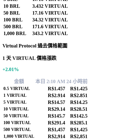
10 BRL
3.432 VIRTUAL
50 BRL
17.16 VIRTUAL
100 BRL
34.32 VIRTUAL
500 BRL
171.6 VIRTUAL
1,000 BRL
343.2 VIRTUAL
Virtual Protocol 過去價格範圍
1 天 VIRTUAL 價格漲跌
+2.01%
金額
本日 2:10 AM
24 小時前
R$1.457
R$1.425
0.5
VIRTUAL
R$2.914
R$2.851
1
VIRTUAL
R$14.57
R$14.25
5
VIRTUAL
R$29.14
R$28.51
10
VIRTUAL
R$145.7
R$142.5
50
VIRTUAL
R$291.4
R$285.1
100
VIRTUAL
R$1,457
R$1,425
500
VIRTUAL
R$2,914
R$2,851
1,000
VIRTUAL