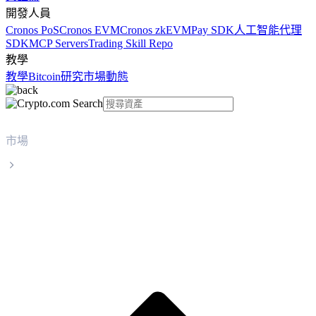
開發人員
Cronos PoS
Cronos EVM
Cronos zkEVM
Pay SDK
人工智能代理
SDK
MCP Servers
Trading Skill Repo
教學
教學
Bitcoin
研究
市場動態
市場
Virtual Protocol
Virtual Protocol VIRTUAL 實時價格