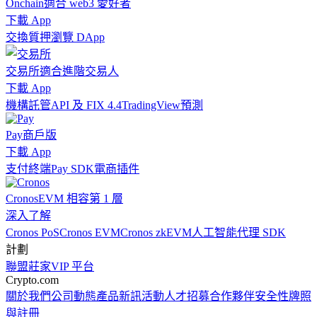
Onchain
適合 web3 愛好者
下載 App
交換
質押
瀏覽 DApp
交易所
適合進階交易人
下載 App
機構
託管
API 及 FIX 4.4
TradingView
預測
Pay
商戶版
下載 App
支付終端
Pay SDK
電商插件
Cronos
EVM 相容第 1 層
深入了解
Cronos PoS
Cronos EVM
Cronos zkEVM
人工智能代理 SDK
計劃
聯盟
莊家
VIP 平台
Crypto.com
關於我們
公司動態
產品新訊
活動
人才招募
合作夥伴
安全性
牌照
與註冊