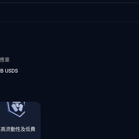
應量
6B USDS
享高流動性及低費