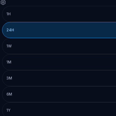
1H
24H
1W
1M
3M
6M
1Y