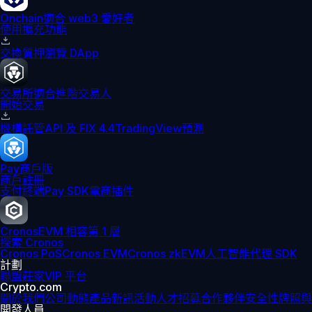
Onchain
適合 web3 愛好者
使用擴充功能
交換
質押
瀏覽 DApp
交易所
適合進階交易人
開始交易
機構
託管
API 及 FIX 4.4
TradingView
預測
Pay
商戶版
商戶註冊
支付終端
Pay SDK
電商插件
Cronos
EVM 相容第 1 層
探索 Cronos
Cronos PoS
Cronos EVM
Cronos zkEVM
人工智能代理 SDK
計劃
聯盟
莊家
VIP 平台
Crypto.com
關於我們
公司動態
產品新訊
活動
人才招募
合作夥伴
安全性
牌照與
開發人員