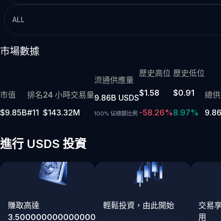
ALL
市場數據
歷史高位
歷史低位
流通供應量
$1.58
$0.91
市值
排名
24 小時交易量
總供
9.86B USDS
$9.85B
#11
$143.32M
-58.26%
8.97%
9.8
100% 佔總額比例
進行 USDS 投資
賺取高達
輕鬆投資，由此開始
交易
3.5000000000000004%
用