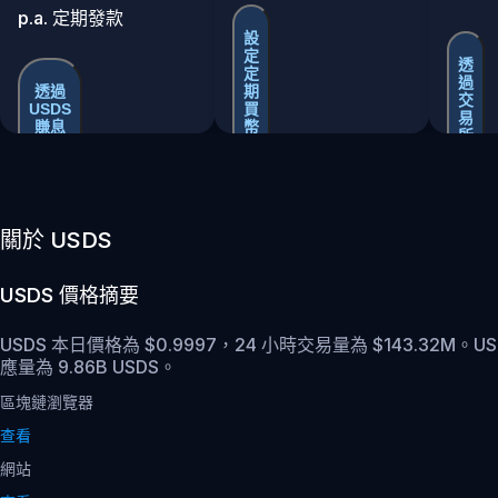
p.a. 定期發款
設
定
透
定
過
透過
期
交
USDS
買
易
賺息
幣
所
買
賣
關於 USDS
USDS
價格摘要
USDS 本日價格為 $0.9997，24 小時交易量為 $143.32M。U
應量為 9.86B USDS。
區塊鏈瀏覽器
查看
網站