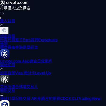
市場
個人
企業
探索
/
登入
註冊
加密貨幣
所有代幣
籃子
Earn
質押
Perpetuals
預測
體育賽事
金融
選舉
經濟
Crypto.com App
適合日常用戶
開始使用
加密貨幣
Visa 預付卡
Level Up
交易所
適合進階交易人
開始交易
現貨訂單記錄
交易 API
永續合約期貨
CDCX CLI
TradingView