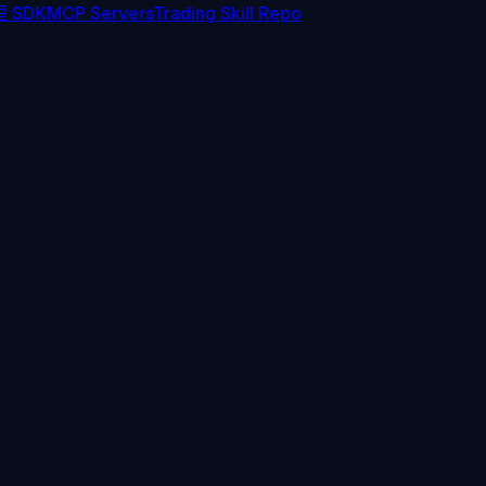
 SDK
MCP Servers
Trading Skill Repo