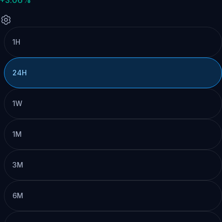
1H
24H
1W
1M
3M
6M