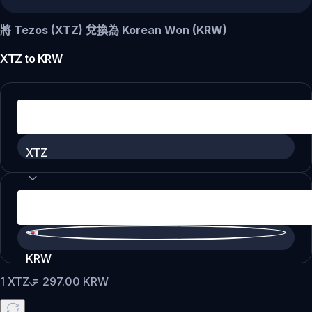
將 Tezos (XTZ) 兌換為 Korean Won (KRW)
XTZ
to
KRW
XTZ
KRW
1
XTZ
=
297.00
KRW