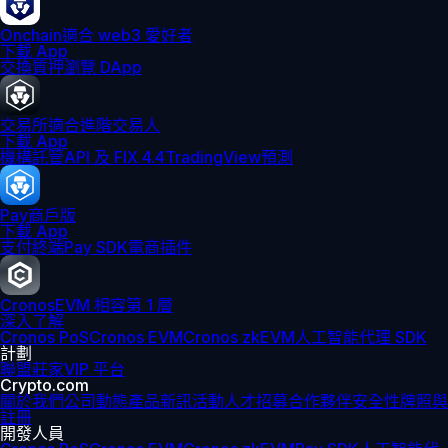
Onchain
適合 web3 愛好者
下載 App
交換
質押
瀏覽 DApp
交易所
適合進階交易人
下載 App
機構
託管
API 及 FIX 4.4
TradingView
預測
Pay
商戶版
下載 App
支付終端
Pay SDK
電商插件
Cronos
EVM 相容第 1 層
深入了解
Cronos PoS
Cronos EVM
Cronos zkEVM
人工智能代理 SDK
計劃
聯盟
莊家
VIP 平台
Crypto.com
關於我們
公司動態
產品新訊
活動
人才招募
合作夥伴
安全性
牌照與
註冊
開發人員