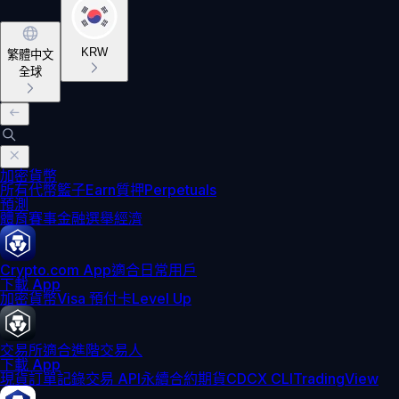
KRW
繁體中文
全球
加密貨幣
所有代幣
籃子
Earn
質押
Perpetuals
預測
體育賽事
金融
選舉
經濟
Crypto.com App
適合日常用戶
下載 App
加密貨幣
Visa 預付卡
Level Up
交易所
適合進階交易人
下載 App
現貨訂單記錄
交易 API
永續合約期貨
CDCX CLI
TradingView