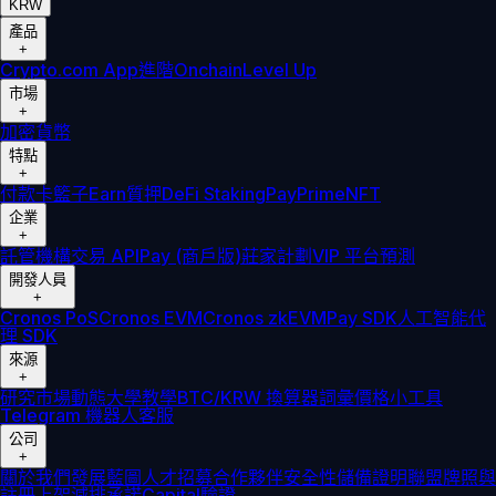
KRW
產品
+
Crypto.com App
進階
Onchain
Level Up
市場
+
加密貨幣
特點
+
付款卡
籃子
Earn
質押
DeFi Staking
Pay
Prime
NFT
企業
+
託管
機構
交易 API
Pay (商戶版)
莊家計劃
VIP 平台
預測
開發人員
+
Cronos PoS
Cronos EVM
Cronos zkEVM
Pay SDK
人工智能代
理 SDK
來源
+
研究
市場動態
大學
教學
BTC/KRW 換算器
詞彙
價格小工具
Telegram 機器人
客服
公司
+
關於我們
發展藍圖
人才招募
合作夥伴
安全性
儲備證明
聯盟
牌照與
註冊
上架
減排承諾
Capital
驗證