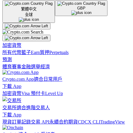
GBP
繁體中文
全球
加密貨幣
所有代幣
籃子
Earn
質押
Perpetuals
預測
體育賽事
金融
選舉
經濟
Crypto.com App
適合日常用戶
下載 App
加密貨幣
Visa 預付卡
Level Up
交易所
適合進階交易人
下載 App
現貨訂單記錄
交易 API
永續合約期貨
CDCX CLI
TradingView