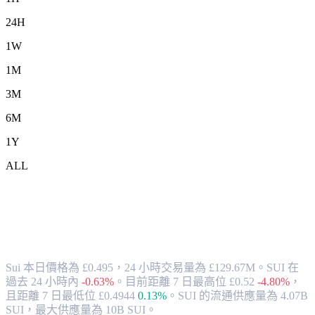
24H
1W
1M
3M
6M
1Y
ALL
將 Sui (SUI) 兌換為 GBP 的匯率與市場數
據
Sui 本日價格為 £0.495，24 小時交易量為 £129.67M。SUI 在
過去 24 小時內
-0.63%
。
目前距離 7 日最高位 £0.52
-4.80%
，
且距離 7 日最低位 £0.4944
0.13%
。
SUI 的流通供應量為 4.07B
SUI，最大供應量為 10B SUI。