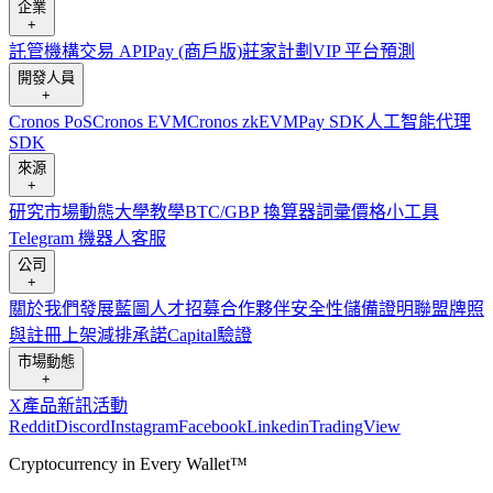
企業
+
託管
機構
交易 API
Pay (商戶版)
莊家計劃
VIP 平台
預測
開發人員
+
Cronos PoS
Cronos EVM
Cronos zkEVM
Pay SDK
人工智能代理
SDK
來源
+
研究
市場動態
大學
教學
BTC/GBP 換算器
詞彙
價格小工具
Telegram 機器人
客服
公司
+
關於我們
發展藍圖
人才招募
合作夥伴
安全性
儲備證明
聯盟
牌照
與註冊
上架
減排承諾
Capital
驗證
市場動態
+
X
產品新訊
活動
Reddit
Discord
Instagram
Facebook
Linkedin
TradingView
Cryptocurrency in Every Wallet™