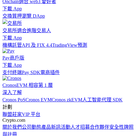
Onchain
適合 web3 愛好者
下載 App
交換
質押
瀏覽 DApp
交易所
適合進階交易人
下載 App
機構
託管
API 及 FIX 4.4
TradingView
預測
Pay
商戶版
下載 App
支付終端
Pay SDK
電商插件
Cronos
EVM 相容第 1 層
深入了解
Cronos PoS
Cronos EVM
Cronos zkEVM
人工智能代理 SDK
計劃
聯盟
莊家
VIP 平台
Crypto.com
關於我們
公司動態
產品新訊
活動
人才招募
合作夥伴
安全性
牌照
與註冊