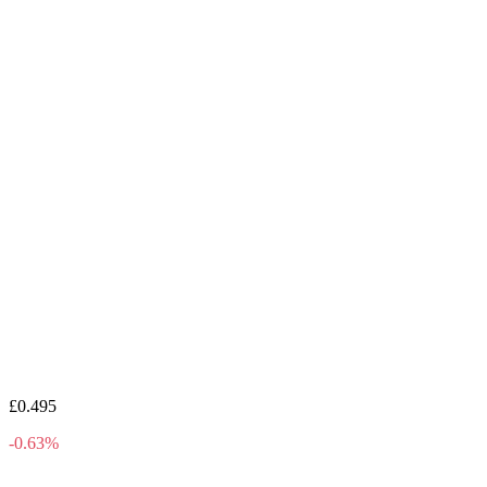
£0.495
-0.63%