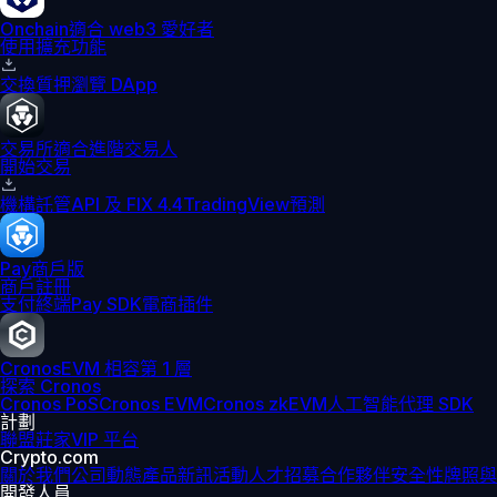
Onchain
適合 web3 愛好者
使用擴充功能
交換
質押
瀏覽 DApp
交易所
適合進階交易人
開始交易
機構
託管
API 及 FIX 4.4
TradingView
預測
Pay
商戶版
商戶註冊
支付終端
Pay SDK
電商插件
Cronos
EVM 相容第 1 層
探索 Cronos
Cronos PoS
Cronos EVM
Cronos zkEVM
人工智能代理 SDK
計劃
聯盟
莊家
VIP 平台
Crypto.com
關於我們
公司動態
產品新訊
活動
人才招募
合作夥伴
安全性
牌照與
開發人員