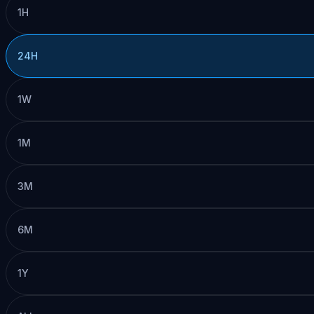
1H
24H
1W
1M
3M
6M
1Y