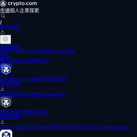
市場
個人
企業
探索
/
登入
註冊
加密貨幣
所有代幣
籃子
Earn
質押
Perpetuals
預測
體育賽事
金融
選舉
經濟
Crypto.com App
適合日常用戶
開始使用
加密貨幣
Visa 預付卡
Level Up
交易所
適合進階交易人
開始交易
現貨訂單記錄
交易 API
永續合約期貨
CDCX CLI
TradingView