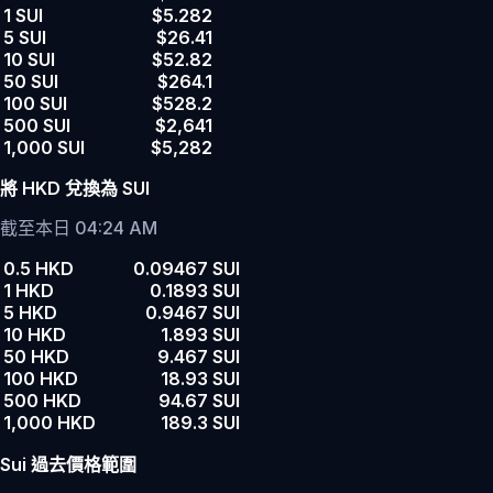
1 SUI
$5.282
5 SUI
$26.41
10 SUI
$52.82
50 SUI
$264.1
100 SUI
$528.2
500 SUI
$2,641
1,000 SUI
$5,282
將 HKD 兌換為 SUI
截至本日 04:24 AM
0.5 HKD
0.09467 SUI
1 HKD
0.1893 SUI
5 HKD
0.9467 SUI
10 HKD
1.893 SUI
50 HKD
9.467 SUI
100 HKD
18.93 SUI
500 HKD
94.67 SUI
1,000 HKD
189.3 SUI
Sui 過去價格範圍