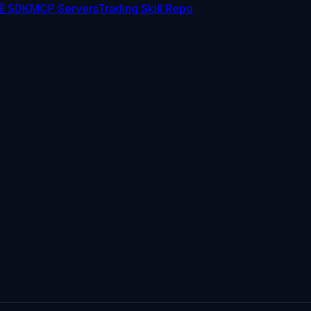
 SDK
MCP Servers
Trading Skill Repo