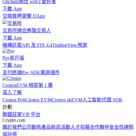
Onchain
適合 web3 愛好者
下載 App
交換
質押
瀏覽 DApp
交易所
適合進階交易人
下載 App
機構
託管
API 及 FIX 4.4
TradingView
預測
Pay
商戶版
下載 App
支付終端
Pay SDK
電商插件
Cronos
EVM 相容第 1 層
深入了解
Cronos PoS
Cronos EVM
Cronos zkEVM
人工智能代理 SDK
計劃
聯盟
莊家
VIP 平台
Crypto.com
關於我們
公司動態
產品新訊
活動
人才招募
合作夥伴
安全性
牌照
與註冊