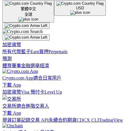
USD
繁體中文
全球
加密貨幣
所有代幣
籃子
Earn
質押
Perpetuals
預測
體育賽事
金融
選舉
經濟
Crypto.com App
適合日常用戶
下載 App
加密貨幣
Visa 預付卡
Level Up
交易所
適合進階交易人
下載 App
現貨訂單記錄
交易 API
永續合約期貨
CDCX CLI
TradingView