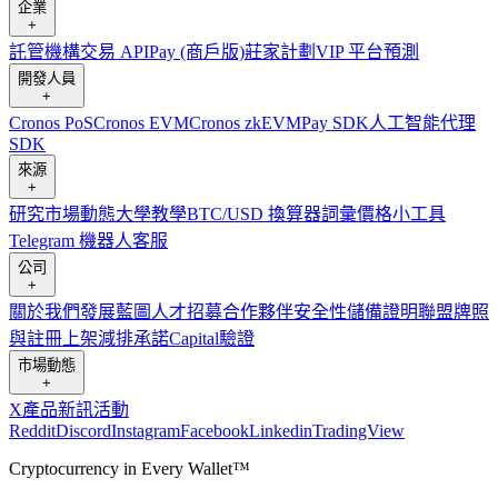
企業
+
託管
機構
交易 API
Pay (商戶版)
莊家計劃
VIP 平台
預測
開發人員
+
Cronos PoS
Cronos EVM
Cronos zkEVM
Pay SDK
人工智能代理
SDK
來源
+
研究
市場動態
大學
教學
BTC/USD 換算器
詞彙
價格小工具
Telegram 機器人
客服
公司
+
關於我們
發展藍圖
人才招募
合作夥伴
安全性
儲備證明
聯盟
牌照
與註冊
上架
減排承諾
Capital
驗證
市場動態
+
X
產品新訊
活動
Reddit
Discord
Instagram
Facebook
Linkedin
TradingView
Cryptocurrency in Every Wallet™