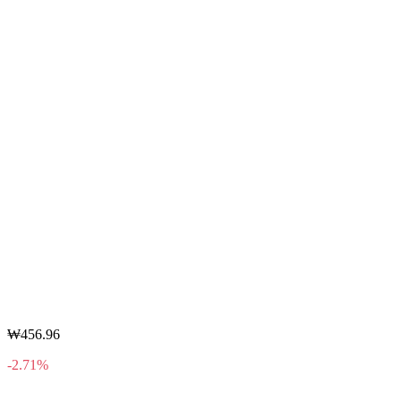
₩456.96
-2.71%