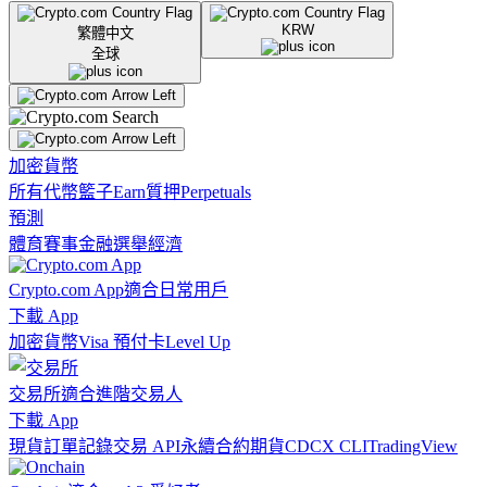
KRW
繁體中文
全球
加密貨幣
所有代幣
籃子
Earn
質押
Perpetuals
預測
體育賽事
金融
選舉
經濟
Crypto.com App
適合日常用戶
下載 App
加密貨幣
Visa 預付卡
Level Up
交易所
適合進階交易人
下載 App
現貨訂單記錄
交易 API
永續合約期貨
CDCX CLI
TradingView