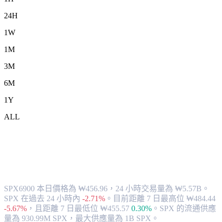
24H
1W
1M
3M
6M
1Y
ALL
將 SPX6900 (SPX) 兌換為 KRW 的匯率
與市場數據
SPX6900 本日價格為 ₩456.96，24 小時交易量為 ₩5.57B。
SPX 在過去 24 小時內
-2.71%
。
目前距離 7 日最高位 ₩484.44
-5.67%
，
且距離 7 日最低位 ₩455.57
0.30%
。
SPX 的流通供應
量為 930.99M SPX，最大供應量為 1B SPX。