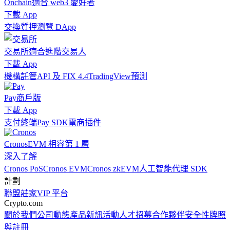
Onchain
適合 web3 愛好者
下載 App
交換
質押
瀏覽 DApp
交易所
適合進階交易人
下載 App
機構
託管
API 及 FIX 4.4
TradingView
預測
Pay
商戶版
下載 App
支付終端
Pay SDK
電商插件
Cronos
EVM 相容第 1 層
深入了解
Cronos PoS
Cronos EVM
Cronos zkEVM
人工智能代理 SDK
計劃
聯盟
莊家
VIP 平台
Crypto.com
關於我們
公司動態
產品新訊
活動
人才招募
合作夥伴
安全性
牌照
與註冊