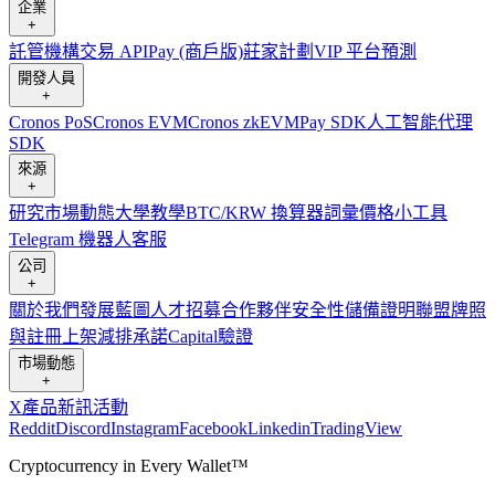
企業
+
託管
機構
交易 API
Pay (商戶版)
莊家計劃
VIP 平台
預測
開發人員
+
Cronos PoS
Cronos EVM
Cronos zkEVM
Pay SDK
人工智能代理
SDK
來源
+
研究
市場動態
大學
教學
BTC/KRW 換算器
詞彙
價格小工具
Telegram 機器人
客服
公司
+
關於我們
發展藍圖
人才招募
合作夥伴
安全性
儲備證明
聯盟
牌照
與註冊
上架
減排承諾
Capital
驗證
市場動態
+
X
產品新訊
活動
Reddit
Discord
Instagram
Facebook
Linkedin
TradingView
Cryptocurrency in Every Wallet™