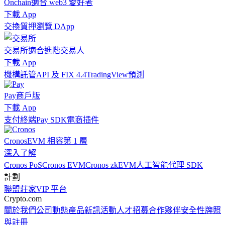
Onchain
適合 web3 愛好者
下載 App
交換
質押
瀏覽 DApp
交易所
適合進階交易人
下載 App
機構
託管
API 及 FIX 4.4
TradingView
預測
Pay
商戶版
下載 App
支付終端
Pay SDK
電商插件
Cronos
EVM 相容第 1 層
深入了解
Cronos PoS
Cronos EVM
Cronos zkEVM
人工智能代理 SDK
計劃
聯盟
莊家
VIP 平台
Crypto.com
關於我們
公司動態
產品新訊
活動
人才招募
合作夥伴
安全性
牌照
與註冊