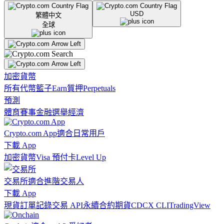
USD
繁體中文
全球
加密貨幣
所有代幣
籃子
Earn
質押
Perpetuals
預測
體育賽事
金融
選舉
經濟
Crypto.com App
適合日常用戶
下載 App
加密貨幣
Visa 預付卡
Level Up
交易所
適合進階交易人
下載 App
現貨訂單記錄
交易 API
永續合約期貨
CDCX CLI
TradingView