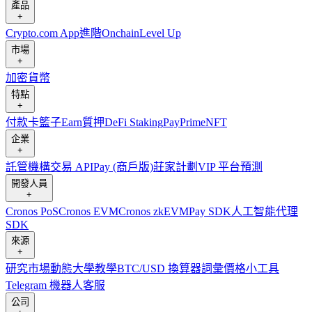
產品
+
Crypto.com App
進階
Onchain
Level Up
市場
+
加密貨幣
特點
+
付款卡
籃子
Earn
質押
DeFi Staking
Pay
Prime
NFT
企業
+
託管
機構
交易 API
Pay (商戶版)
莊家計劃
VIP 平台
預測
開發人員
+
Cronos PoS
Cronos EVM
Cronos zkEVM
Pay SDK
人工智能代理
SDK
來源
+
研究
市場動態
大學
教學
BTC/USD 換算器
詞彙
價格小工具
Telegram 機器人
客服
公司