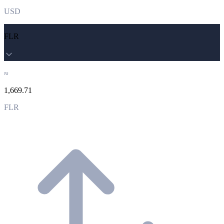
USD
FLR
≈
1,669.71
FLR