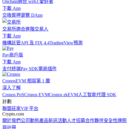
Onchain
適合 web3 愛好者
下載 App
交換
質押
瀏覽 DApp
交易所
適合進階交易人
下載 App
機構
託管
API 及 FIX 4.4
TradingView
預測
Pay
商戶版
下載 App
支付終端
Pay SDK
電商插件
Cronos
EVM 相容第 1 層
深入了解
Cronos PoS
Cronos EVM
Cronos zkEVM
人工智能代理 SDK
計劃
聯盟
莊家
VIP 平台
Crypto.com
關於我們
公司動態
產品新訊
活動
人才招募
合作夥伴
安全性
牌照
與註冊