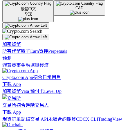
CAD
繁體中文
全球
加密貨幣
所有代幣
籃子
Earn
質押
Perpetuals
預測
體育賽事
金融
選舉
經濟
Crypto.com App
適合日常用戶
下載 App
加密貨幣
Visa 預付卡
Level Up
交易所
適合進階交易人
下載 App
現貨訂單記錄
交易 API
永續合約期貨
CDCX CLI
TradingView