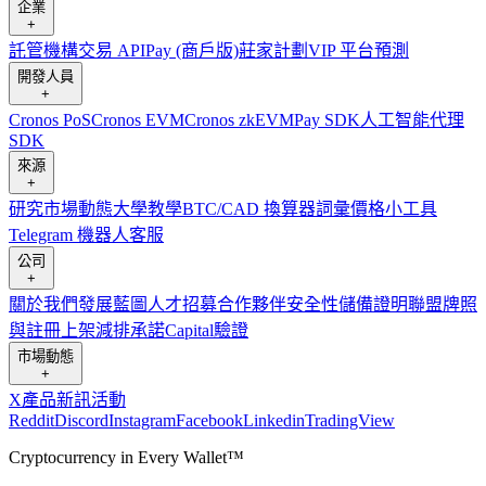
企業
+
託管
機構
交易 API
Pay (商戶版)
莊家計劃
VIP 平台
預測
開發人員
+
Cronos PoS
Cronos EVM
Cronos zkEVM
Pay SDK
人工智能代理
SDK
來源
+
研究
市場動態
大學
教學
BTC/CAD 換算器
詞彙
價格小工具
Telegram 機器人
客服
公司
+
關於我們
發展藍圖
人才招募
合作夥伴
安全性
儲備證明
聯盟
牌照
與註冊
上架
減排承諾
Capital
驗證
市場動態
+
X
產品新訊
活動
Reddit
Discord
Instagram
Facebook
Linkedin
TradingView
Cryptocurrency in Every Wallet™