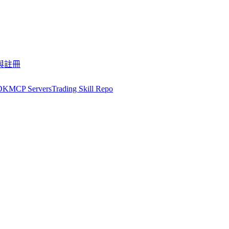
與註冊
DK
MCP Servers
Trading Skill Repo