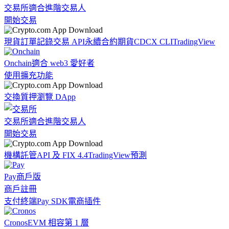
交易所
適合進階交易人
開始交易
現貨訂單記錄
交易 API
永續合約期貨
CDCX CLI
TradingView
Onchain
適合 web3 愛好者
使用擴充功能
交換
質押
瀏覽 DApp
交易所
適合進階交易人
開始交易
機構
託管
API 及 FIX 4.4
TradingView
預測
Pay
商戶版
商戶註冊
支付終端
Pay SDK
電商插件
Cronos
EVM 相容第 1 層