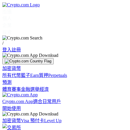
市場
個人
企業
探索
/
登入
註冊
加密貨幣
所有代幣
籃子
Earn
質押
Perpetuals
預測
體育賽事
金融
選舉
經濟
Crypto.com App
適合日常用戶
開始使用
加密貨幣
Visa 預付卡
Level Up