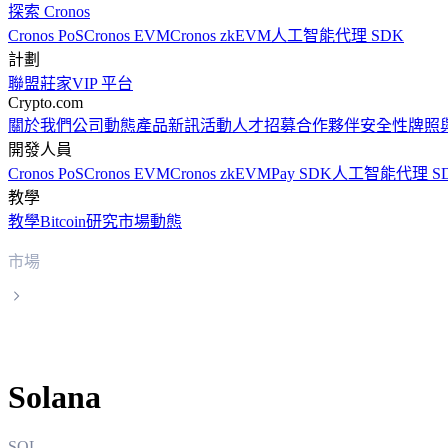
探索 Cronos
Cronos PoS
Cronos EVM
Cronos zkEVM
人工智能代理 SDK
計劃
聯盟
莊家
VIP 平台
Crypto.com
關於我們
公司動態
產品新訊
活動
人才招募
合作夥伴
安全性
牌照
開發人員
Cronos PoS
Cronos EVM
Cronos zkEVM
Pay SDK
人工智能代理 S
教學
教學
Bitcoin
研究
市場動態
市場
Solana
Solana
SOL