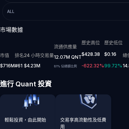
ALL
市場數據
歷史高位
歷史低位
流通供應量
$428.38
$0.16
市值
排名
24 小時交易量
總
12.07M QNT
$716M
#61
$4.23M
-622.32%
99.72%
14
81% 佔總額比例
進行 Quant 投資
輕鬆投資，由此開始
交易享高流動性及低費
用