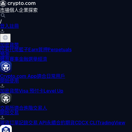
市場
個人
企業
探索
/
登入
註冊
加密貨幣
所有代幣
籃子
Earn
質押
Perpetuals
預測
體育賽事
金融
選舉
經濟
Crypto.com App
適合日常用戶
開始使用
加密貨幣
Visa 預付卡
Level Up
交易所
適合進階交易人
開始交易
現貨訂單記錄
交易 API
永續合約期貨
CDCX CLI
TradingView