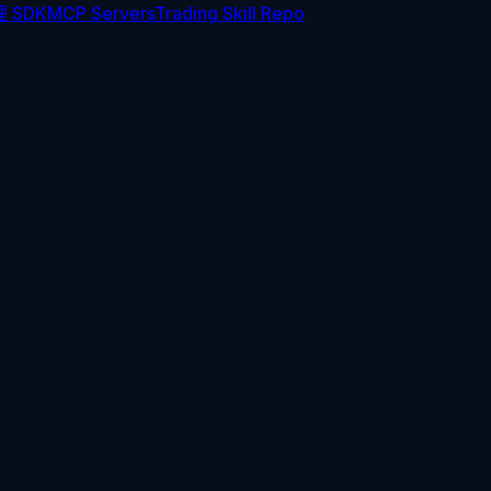
 SDK
MCP Servers
Trading Skill Repo