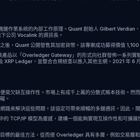
業系統的內部工作原理。Quant 創始人 Gilbert Verdian、Paolo T
公司 Vocalink 的資訊長。
 QNT 之後，Quant 公開發售其加密貨幣。該專案成功募得價值 1,10
 1.0。該產品以「Overledger Gateway」的形式向社群發佈
reum 及 XRP Ledger，並整合合規檢查以進入其他主網。2021 年
之一，便是欠缺互操作性。市場上有成千上萬的分散式帳本技術。
礙。
公共和私人網路來解決這些問題。該協定可帶來順暢的多鏈通訊。因此，
網路中的 TCP/IP 模型為靈感，建構一個能夠實現互操作性和
的最佳方法，從而使 Overledger 具有多層，例如交易層