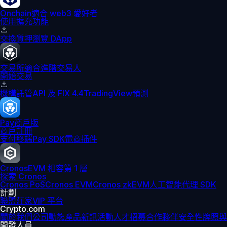
Onchain
適合 web3 愛好者
使用擴充功能
交換
質押
瀏覽 DApp
交易所
適合進階交易人
開始交易
機構
託管
API 及 FIX 4.4
TradingView
預測
Pay
商戶版
商戶註冊
支付終端
Pay SDK
電商插件
Cronos
EVM 相容第 1 層
探索 Cronos
Cronos PoS
Cronos EVM
Cronos zkEVM
人工智能代理 SDK
計劃
聯盟
莊家
VIP 平台
Crypto.com
關於我們
公司動態
產品新訊
活動
人才招募
合作夥伴
安全性
牌照與
開發人員