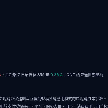
%
，
且距離 7 日最低位 $59.15
0.26%
。
QNT 的流通供應量為
區塊鏈並促進創建互聯網規模多鏈應用程式的區塊鏈作業系統。
網路相容，可用於支付授權許可、平台、開發人員、用戶、消費費用；用戶還