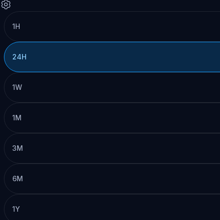
1H
24H
1W
1M
3M
6M
1Y