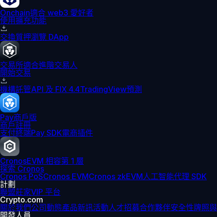
Onchain
適合 web3 愛好者
使用擴充功能
交換
質押
瀏覽 DApp
交易所
適合進階交易人
開始交易
機構
託管
API 及 FIX 4.4
TradingView
預測
Pay
商戶版
商戶註冊
支付終端
Pay SDK
電商插件
Cronos
EVM 相容第 1 層
探索 Cronos
Cronos PoS
Cronos EVM
Cronos zkEVM
人工智能代理 SDK
計劃
聯盟
莊家
VIP 平台
Crypto.com
關於我們
公司動態
產品新訊
活動
人才招募
合作夥伴
安全性
牌照與
開發人員