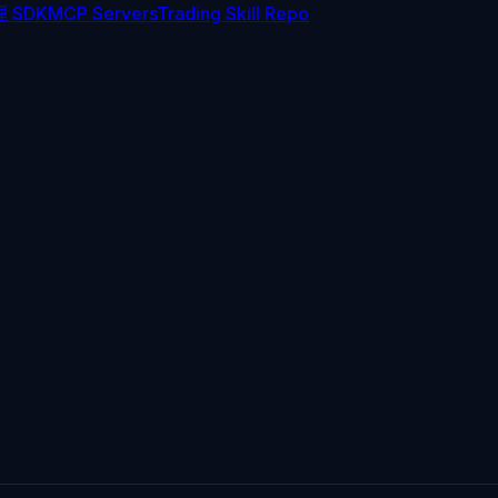
 SDK
MCP Servers
Trading Skill Repo