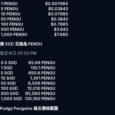
1 PENGU
$0.007685
5 PENGU
$0.03843
10 PENGU
$0.07685
50 PENGU
$0.3843
100 PENGU
$0.7685
500 PENGU
$3.843
1,000 PENGU
$7.685
將 SGD 兌換為 PENGU
截至本日 05:02 PM
0.5 SGD
65.06 PENGU
1 SGD
130.1 PENGU
5 SGD
650.6 PENGU
10 SGD
1,301 PENGU
50 SGD
6,506 PENGU
100 SGD
13,010 PENGU
500 SGD
65,060 PENGU
1,000 SGD
130,100 PENGU
Pudgy Penguins 過去價格範圍