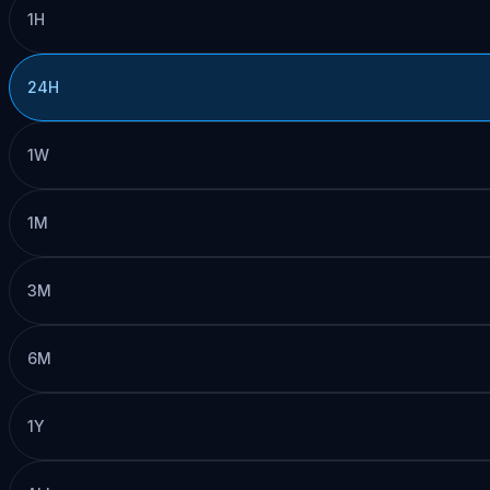
1H
24H
1W
1M
3M
6M
1Y