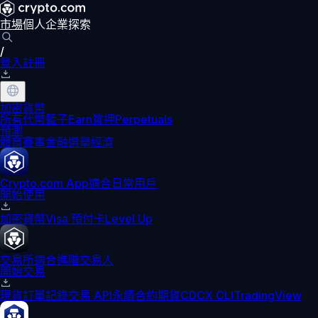
市場
個人
企業
探索
/
登入
註冊
加密貨幣
所有代幣
籃子
Earn
質押
Perpetuals
預測
體育賽事
金融
選舉
經濟
Crypto.com App
適合日常用戶
開始使用
加密貨幣
Visa 預付卡
Level Up
交易所
適合進階交易人
開始交易
現貨訂單記錄
交易 API
永續合約期貨
CDCX CLI
TradingView