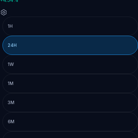
1H
24H
1W
1M
3M
6M