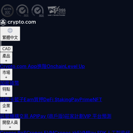
繁體中文
|
CAD
產品
+
Crypto.com App
進階
Onchain
Level Up
市場
+
加密貨幣
特點
+
付款卡
籃子
Earn
質押
DeFi Staking
Pay
Prime
NFT
企業
+
託管
機構
交易 API
Pay (商戶版)
莊家計劃
VIP 平台
預測
開發人員
+
Cronos PoS
Cronos EVM
Cronos zkEVM
Pay SDK
人工智能代