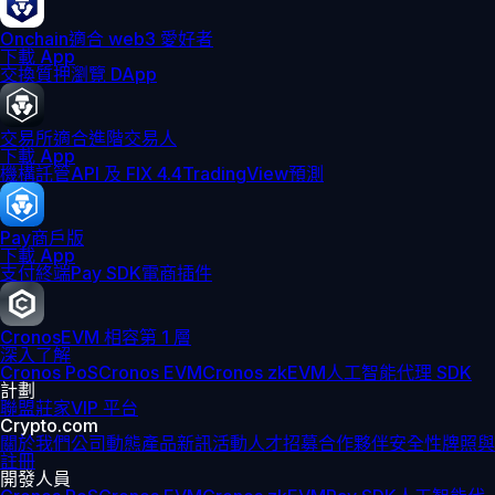
Onchain
適合 web3 愛好者
下載 App
交換
質押
瀏覽 DApp
交易所
適合進階交易人
下載 App
機構
託管
API 及 FIX 4.4
TradingView
預測
Pay
商戶版
下載 App
支付終端
Pay SDK
電商插件
Cronos
EVM 相容第 1 層
深入了解
Cronos PoS
Cronos EVM
Cronos zkEVM
人工智能代理 SDK
計劃
聯盟
莊家
VIP 平台
Crypto.com
關於我們
公司動態
產品新訊
活動
人才招募
合作夥伴
安全性
牌照與
註冊
開發人員