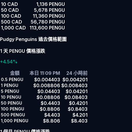
10 CAD
1,136 PENGU
50 CAD
5,678 PENGU
100 CAD
11,360 PENGU
500 CAD
56,780 PENGU
1,000 CAD
113,600 PENGU
Pudgy Penguins 過去價格範圍
1 天 PENGU 價格漲跌
+4.54%
金額
本日 11:09 PM
24 小時前
$0.004403
$0.004201
0.5
PENGU
$0.008806
$0.008403
1
PENGU
$0.04403
$0.04201
5
PENGU
$0.08806
$0.08403
10
PENGU
$0.4403
$0.4201
50
PENGU
$0.8806
$0.8403
100
PENGU
$4.403
$4.201
500
PENGU
$8.806
$8.403
1,000
PENGU
1 個月 PENGU 價格漲跌