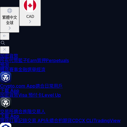
CAD
繁體中文
全球
加密貨幣
所有代幣
籃子
Earn
質押
Perpetuals
預測
體育賽事
金融
選舉
經濟
Crypto.com App
適合日常用戶
下載 App
加密貨幣
Visa 預付卡
Level Up
交易所
適合進階交易人
下載 App
現貨訂單記錄
交易 API
永續合約期貨
CDCX CLI
TradingView