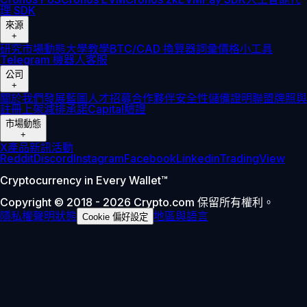
理 SDK
來源
+
研究
市場動態
大學
教學
BTC/CAD 換算器
詞彙
價格小工具
Telegram 機器人
客服
公司
+
關於我們
發展藍圖
人才招募
合作夥伴
安全性
儲備證明
聯盟
牌照與
註冊
上架
減排承諾
Capital
驗證
市場動態
+
X
產品新訊
活動
Reddit
Discord
Instagram
Facebook
Linkedin
TradingView
Cryptocurrency in Every Wallet™
Copyright © 2018 - 2026 Crypto.com 保留所有權利。
隱私權聲明
狀態
地區與語言
Cookie 偏好設定