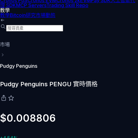
Cronos PoS
Cronos EVM
Cronos zkEVM
Pay SDK
人工智能代
理 SDK
MCP Servers
Trading Skill Repo
教學
教學
Bitcoin
研究
市場動態
市場
Pudgy Penguins
Pudgy Penguins PENGU 實時價格
$0.008806
+4.54%