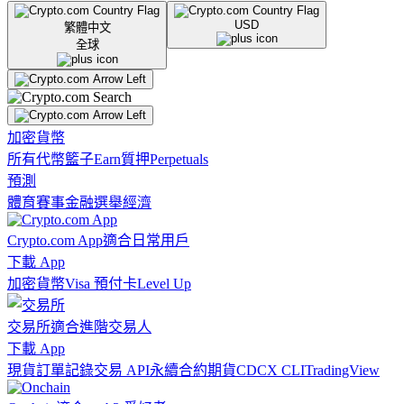
USD
繁體中文
全球
加密貨幣
所有代幣
籃子
Earn
質押
Perpetuals
預測
體育賽事
金融
選舉
經濟
Crypto.com App
適合日常用戶
下載 App
加密貨幣
Visa 預付卡
Level Up
交易所
適合進階交易人
下載 App
現貨訂單記錄
交易 API
永續合約期貨
CDCX CLI
TradingView