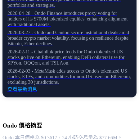
portfolios and strategies.
2026-04-28 - Ondo Finance introduces proxy voting for
holders of its $700M tokenized equities, enhancing alignment
with traditional assets.
2026-03-27 - Ondo and Canton secure institutional deals amid
broader crypto market volatility, focusing on resilience despite
Bitcoin, Ether declines.
2026-02-11 - Chainlink price feeds for Ondo tokenized US
stocks go live on Ethereum, enabling DeFi collateral use for
SPYon, QQQon, and TSLAon.
2026-02-03 - MetaMask adds access to Ondo's tokenized US
stocks, ETFs, and commodities for non-US users on Ethereum,
excluding 30 jurisdictions.
查看最新消息
關於 Ondo
Ondo
價格摘要
Ondo 本日價格為 $0.3617，24 小時交易量為 $77.66M。