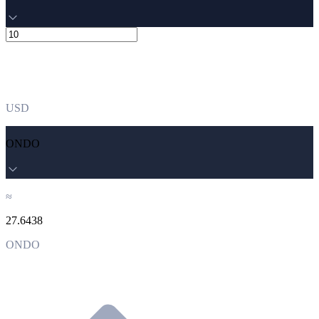
USD
ONDO
≈
27.6438
ONDO