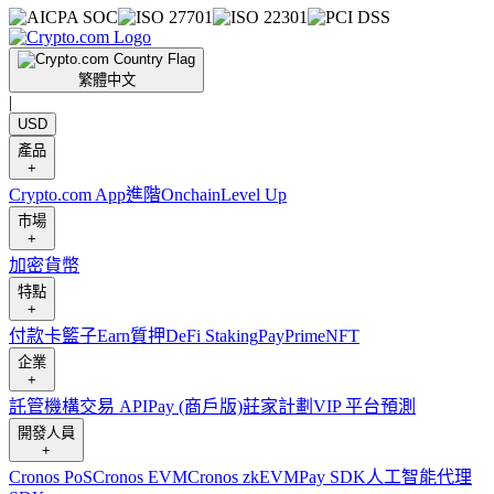
繁體中文
|
USD
產品
+
Crypto.com App
進階
Onchain
Level Up
市場
+
加密貨幣
特點
+
付款卡
籃子
Earn
質押
DeFi Staking
Pay
Prime
NFT
企業
+
託管
機構
交易 API
Pay (商戶版)
莊家計劃
VIP 平台
預測
開發人員
+
Cronos PoS
Cronos EVM
Cronos zkEVM
Pay SDK
人工智能代理