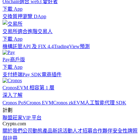
Onchain
適合 web3 愛好者
下載 App
交換
質押
瀏覽 DApp
交易所
適合進階交易人
下載 App
機構
託管
API 及 FIX 4.4
TradingView
預測
Pay
商戶版
下載 App
支付終端
Pay SDK
電商插件
Cronos
EVM 相容第 1 層
深入了解
Cronos PoS
Cronos EVM
Cronos zkEVM
人工智能代理 SDK
計劃
聯盟
莊家
VIP 平台
Crypto.com
關於我們
公司動態
產品新訊
活動
人才招募
合作夥伴
安全性
牌照
與註冊