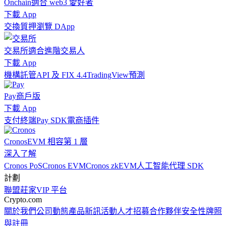
Onchain
適合 web3 愛好者
下載 App
交換
質押
瀏覽 DApp
交易所
適合進階交易人
下載 App
機構
託管
API 及 FIX 4.4
TradingView
預測
Pay
商戶版
下載 App
支付終端
Pay SDK
電商插件
Cronos
EVM 相容第 1 層
深入了解
Cronos PoS
Cronos EVM
Cronos zkEVM
人工智能代理 SDK
計劃
聯盟
莊家
VIP 平台
Crypto.com
關於我們
公司動態
產品新訊
活動
人才招募
合作夥伴
安全性
牌照
與註冊