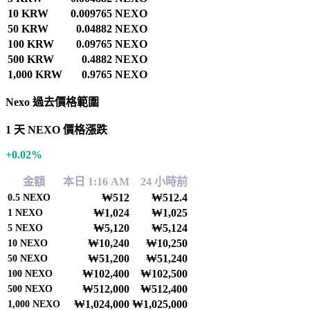
10 KRW
0.009765 NEXO
50 KRW
0.04882 NEXO
100 KRW
0.09765 NEXO
500 KRW
0.4882 NEXO
1,000 KRW
0.9765 NEXO
Nexo 過去價格範圍
1 天 NEXO 價格漲跌
+0.02%
金額
本日 1:16 AM
24 小時前
₩512
₩512.4
0.5
NEXO
₩1,024
₩1,025
1
NEXO
₩5,120
₩5,124
5
NEXO
₩10,240
₩10,250
10
NEXO
₩51,200
₩51,240
50
NEXO
₩102,400
₩102,500
100
NEXO
₩512,000
₩512,400
500
NEXO
₩1,024,000
₩1,025,000
1,000
NEXO