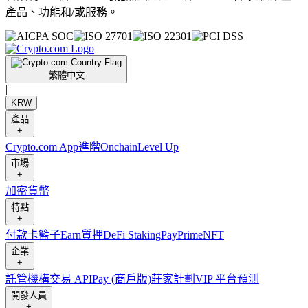
產品、功能和/或服務。
繁體中文
|
KRW
產品
+
Crypto.com App
進階
Onchain
Level Up
市場
+
加密貨幣
特點
+
付款卡
籃子
Earn
質押
DeFi Staking
Pay
Prime
NFT
企業
+
託管
機構
交易 API
Pay (商戶版)
莊家計劃
VIP 平台
預測
開發人員
+