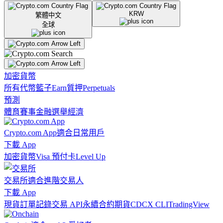
KRW
繁體中文
全球
加密貨幣
所有代幣
籃子
Earn
質押
Perpetuals
預測
體育賽事
金融
選舉
經濟
Crypto.com App
適合日常用戶
下載 App
加密貨幣
Visa 預付卡
Level Up
交易所
適合進階交易人
下載 App
現貨訂單記錄
交易 API
永續合約期貨
CDCX CLI
TradingView