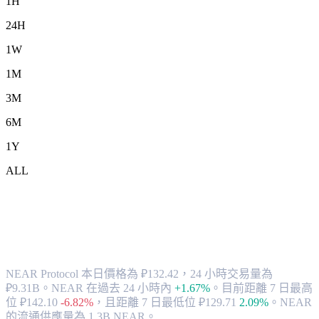
1H
24H
1W
1M
3M
6M
1Y
ALL
將 NEAR Protocol (NEAR) 兌換為 RUB
的匯率與市場數據
NEAR Protocol 本日價格為 ₽132.42，24 小時交易量為
₽9.31B。NEAR 在過去 24 小時內
+1.67%
。
目前距離 7 日最高
位 ₽142.10
-6.82%
，
且距離 7 日最低位 ₽129.71
2.09%
。
NEAR
的流通供應量為 1.3B NEAR。