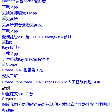
Onchain
適合 web3 愛好者
下載 App
交換
質押
瀏覽 DApp
交易所
適合進階交易人
下載 App
機構
託管
API 及 FIX 4.4
TradingView
預測
Pay
商戶版
下載 App
支付終端
Pay SDK
電商插件
Cronos
EVM 相容第 1 層
深入了解
Cronos PoS
Cronos EVM
Cronos zkEVM
人工智能代理 SDK
計劃
聯盟
莊家
VIP 平台
Crypto.com
關於我們
公司動態
產品新訊
活動
人才招募
合作夥伴
安全性
牌照
與註冊