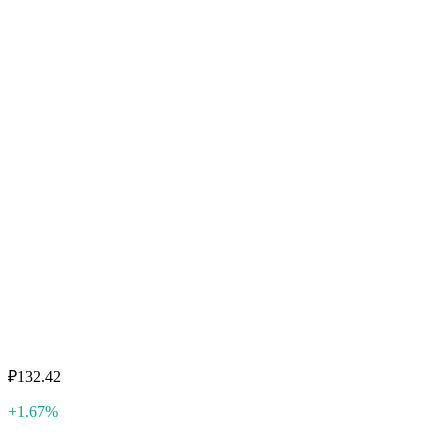
₽132.42
+1.67%