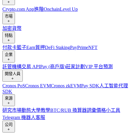
+
Crypto.com App
進階
Onchain
Level Up
市場
+
加密貨幣
特點
+
付款卡
籃子
Earn
質押
DeFi Staking
Pay
Prime
NFT
企業
+
託管
機構
交易 API
Pay (商戶版)
莊家計劃
VIP 平台
預測
開發人員
+
Cronos PoS
Cronos EVM
Cronos zkEVM
Pay SDK
人工智能代理
SDK
來源
+
研究
市場動態
大學
教學
BTC/RUB 換算器
詞彙
價格小工具
Telegram 機器人
客服
公司
+