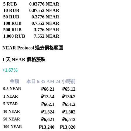
5 RUB
0.03776 NEAR
10 RUB
0.07552 NEAR
50 RUB
0.3776 NEAR
100 RUB
0.7552 NEAR
500 RUB
3.776 NEAR
1,000 RUB
7.552 NEAR
NEAR Protocol 過去價格範圍
1 天 NEAR 價格漲跌
+1.67%
金額
本日 6:35 AM
24 小時前
0.5
NEAR
₽66.21
₽65.12
1
NEAR
₽132.4
₽130.2
5
NEAR
₽662.1
₽651.2
10
NEAR
₽1,324
₽1,302
50
NEAR
₽6,621
₽6,512
100
NEAR
₽13,240
₽13,020