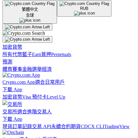
RUB
繁體中文
全球
加密貨幣
所有代幣
籃子
Earn
質押
Perpetuals
預測
體育賽事
金融
選舉
經濟
Crypto.com App
適合日常用戶
下載 App
加密貨幣
Visa 預付卡
Level Up
交易所
適合進階交易人
下載 App
現貨訂單記錄
交易 API
永續合約期貨
CDCX CLI
TradingView