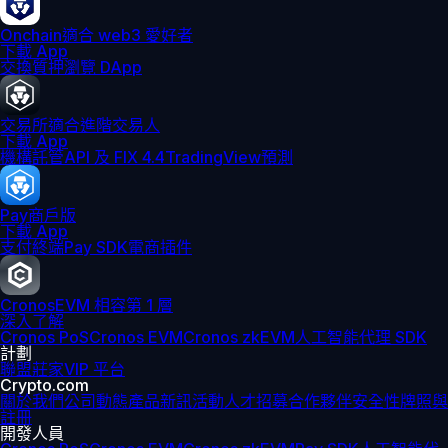
Onchain
適合 web3 愛好者
下載 App
交換
質押
瀏覽 DApp
交易所
適合進階交易人
下載 App
機構
託管
API 及 FIX 4.4
TradingView
預測
Pay
商戶版
下載 App
支付終端
Pay SDK
電商插件
Cronos
EVM 相容第 1 層
深入了解
Cronos PoS
Cronos EVM
Cronos zkEVM
人工智能代理 SDK
計劃
聯盟
莊家
VIP 平台
Crypto.com
關於我們
公司動態
產品新訊
活動
人才招募
合作夥伴
安全性
牌照與
註冊
開發人員