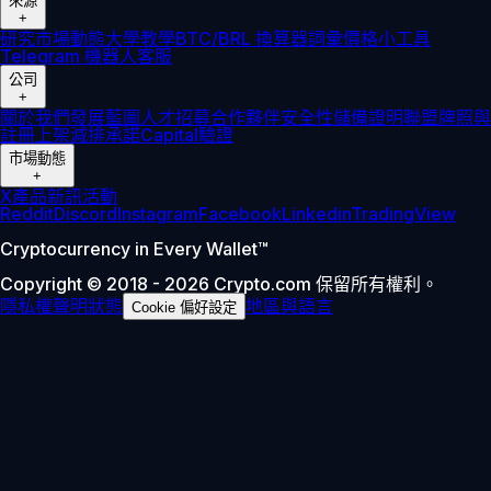
來源
+
研究
市場動態
大學
教學
BTC/BRL 換算器
詞彙
價格小工具
Telegram 機器人
客服
公司
+
關於我們
發展藍圖
人才招募
合作夥伴
安全性
儲備證明
聯盟
牌照與
註冊
上架
減排承諾
Capital
驗證
市場動態
+
X
產品新訊
活動
Reddit
Discord
Instagram
Facebook
Linkedin
TradingView
Cryptocurrency in Every Wallet™
Copyright © 2018 - 2026 Crypto.com 保留所有權利。
隱私權聲明
狀態
地區與語言
Cookie 偏好設定