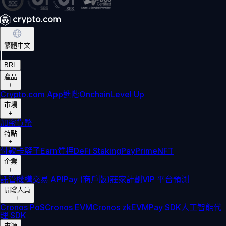
繁體中文
|
BRL
產品
+
Crypto.com App
進階
Onchain
Level Up
市場
+
加密貨幣
特點
+
付款卡
籃子
Earn
質押
DeFi Staking
Pay
Prime
NFT
企業
+
託管
機構
交易 API
Pay (商戶版)
莊家計劃
VIP 平台
預測
開發人員
+
Cronos PoS
Cronos EVM
Cronos zkEVM
Pay SDK
人工智能代
理 SDK