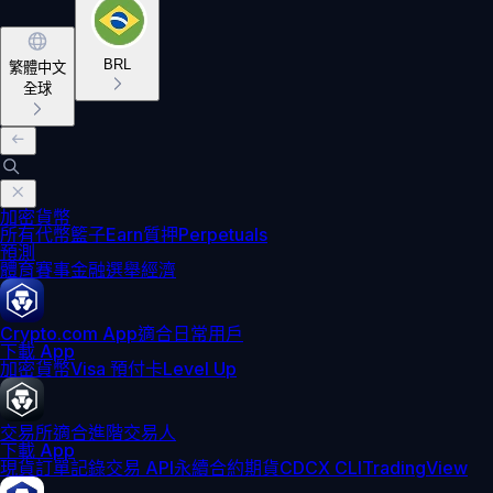
BRL
繁體中文
全球
加密貨幣
所有代幣
籃子
Earn
質押
Perpetuals
預測
體育賽事
金融
選舉
經濟
Crypto.com App
適合日常用戶
下載 App
加密貨幣
Visa 預付卡
Level Up
交易所
適合進階交易人
下載 App
現貨訂單記錄
交易 API
永續合約期貨
CDCX CLI
TradingView