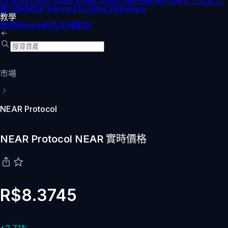
Cronos PoS
Cronos EVM
Cronos zkEVM
Pay SDK
人工智能代
理 SDK
MCP Servers
Trading Skill Repo
教學
教學
Bitcoin
研究
市場動態
市場
NEAR Protocol
NEAR Protocol NEAR 實時價格
R$8.3745
+2.71%