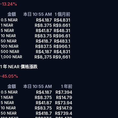
-13.24%
金額
本日 10:55 AM
1 個月前
R$4.187
R$4.831
0.5
NEAR
R$8.375
R$9.661
1
NEAR
R$41.87
R$48.31
5
NEAR
R$83.75
R$96.61
10
NEAR
R$418.7
R$483.1
50
NEAR
R$837.5
R$966.1
100
NEAR
R$4,187
R$4,831
500
NEAR
R$8,375
R$9,661
1,000
NEAR
1 年 NEAR 價格漲跌
-45.05%
金額
本日 10:55 AM
1 年前
R$4.187
R$7.394
0.5
NEAR
R$8.375
R$14.79
1
NEAR
R$41.87
R$73.94
5
NEAR
R$83.75
R$147.9
10
NEAR
R$418.7
R$739.4
50
NEAR