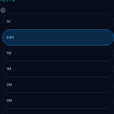
1H
24H
1W
1M
3M
6M