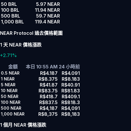
50 BRL
5.97 NEAR
100 BRL
11.94 NEAR
500 BRL
59.7 NEAR
1,000 BRL
119.4 NEAR
NEAR Protocol 過去價格範圍
1 天 NEAR 價格漲跌
+2.71%
金額
本日 10:55 AM
24 小時前
R$4.187
R$4.091
0.5
NEAR
R$8.375
R$8.183
1
NEAR
R$41.87
R$40.91
5
NEAR
R$83.75
R$81.83
10
NEAR
R$418.7
R$409.1
50
NEAR
R$837.5
R$818.3
100
NEAR
R$4,187
R$4,091
500
NEAR
R$8,375
R$8,183
1,000
NEAR
1 個月 NEAR 價格漲跌