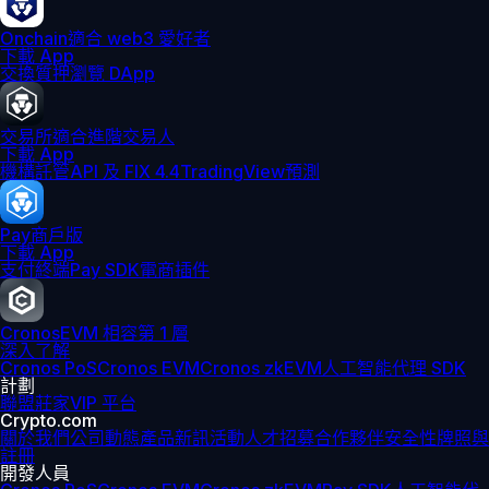
Onchain
適合 web3 愛好者
下載 App
交換
質押
瀏覽 DApp
交易所
適合進階交易人
下載 App
機構
託管
API 及 FIX 4.4
TradingView
預測
Pay
商戶版
下載 App
支付終端
Pay SDK
電商插件
Cronos
EVM 相容第 1 層
深入了解
Cronos PoS
Cronos EVM
Cronos zkEVM
人工智能代理 SDK
計劃
聯盟
莊家
VIP 平台
Crypto.com
關於我們
公司動態
產品新訊
活動
人才招募
合作夥伴
安全性
牌照與
註冊
開發人員