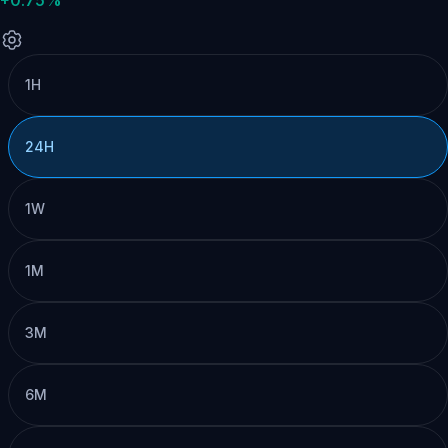
1H
24H
1W
1M
3M
6M