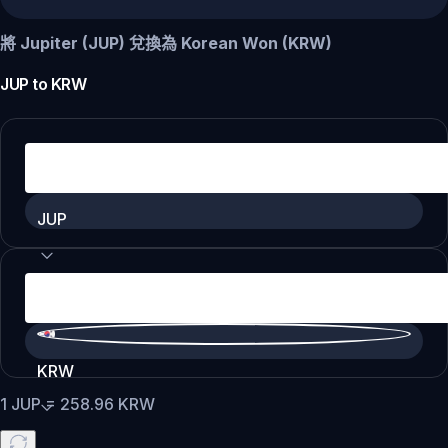
將 Jupiter (JUP) 兌換為 Korean Won (KRW)
JUP
to
KRW
JUP
KRW
1
JUP
=
258.96
KRW