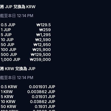
將 JUP 兌換為 KRW
截至本日 12:14 PM
0.5 JUP
₩129.5
1 JUP
₩259
5 JUP
₩1,295
10 JUP
₩2,590
50 JUP
₩12,950
100 JUP
₩25,900
500 JUP
₩129,500
1,000 JUP
₩259,000
將 KRW 兌換為 JUP
截至本日 12:14 PM
0.5 KRW
0.001931 JUP
1 KRW
0.003862 JUP
5 KRW
0.01931 JUP
10 KRW
0.03862 JUP
50 KRW
0.1931 JUP