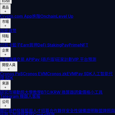
KRW
產品
+
Crypto.com App
進階
Onchain
Level Up
市場
+
加密貨幣
特點
+
付款卡
籃子
Earn
質押
DeFi Staking
Pay
Prime
NFT
企業
+
託管
機構
交易 API
Pay (商戶版)
莊家計劃
VIP 平台
預測
開發人員
+
Cronos PoS
Cronos EVM
Cronos zkEVM
Pay SDK
人工智能代
理 SDK
來源
+
研究
市場動態
大學
教學
BTC/KRW 換算器
詞彙
價格小工具
Telegram 機器人
客服
公司
+
關於我們
發展藍圖
人才招募
合作夥伴
安全性
儲備證明
聯盟
牌照與
註冊
上架
減排承諾
Capital
驗證