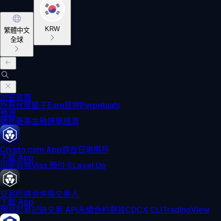
KRW
繁體中文
全球
加密貨幣
所有代幣
籃子
Earn
質押
Perpetuals
預測
體育賽事
金融
選舉
經濟
Crypto.com App
適合日常用戶
下載 App
加密貨幣
Visa 預付卡
Level Up
交易所
適合進階交易人
下載 App
現貨訂單記錄
交易 API
永續合約期貨
CDCX CLI
TradingView