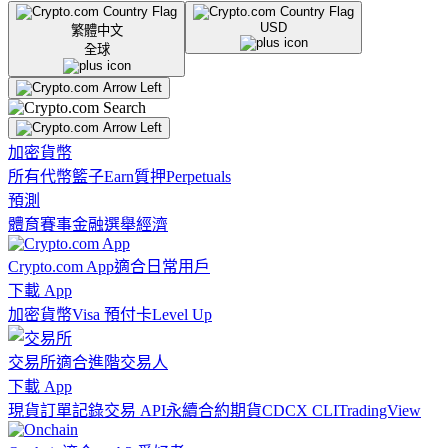
USD
繁體中文
全球
加密貨幣
所有代幣
籃子
Earn
質押
Perpetuals
預測
體育賽事
金融
選舉
經濟
Crypto.com App
適合日常用戶
下載 App
加密貨幣
Visa 預付卡
Level Up
交易所
適合進階交易人
下載 App
現貨訂單記錄
交易 API
永續合約期貨
CDCX CLI
TradingView