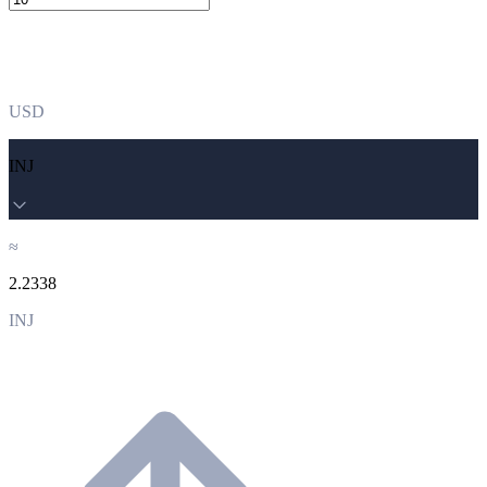
USD
INJ
≈
2.2338
INJ