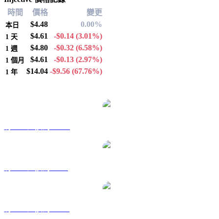
時間
價格
變更
$4.48
0.00%
本日
$4.61
-$0.14
(3.01%)
1 天
$4.80
-$0.32
(6.58%)
1 週
$4.61
-$0.13
(2.97%)
1 個月
$14.04
-$9.56
(67.76%)
1 年
熱門 Injective 兌換交易對
將 INJ 兌換為 AUD
將 INJ 兌換為 BRL
將 INJ 兌換為 CAD