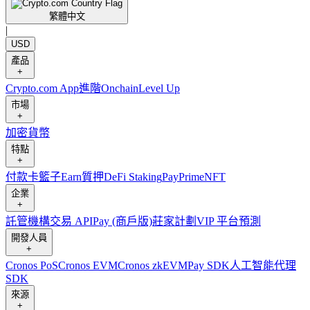
繁體中文
|
USD
產品
+
Crypto.com App
進階
Onchain
Level Up
市場
+
加密貨幣
特點
+
付款卡
籃子
Earn
質押
DeFi Staking
Pay
Prime
NFT
企業
+
託管
機構
交易 API
Pay (商戶版)
莊家計劃
VIP 平台
預測
開發人員
+
Cronos PoS
Cronos EVM
Cronos zkEVM
Pay SDK
人工智能代理
SDK
來源
+