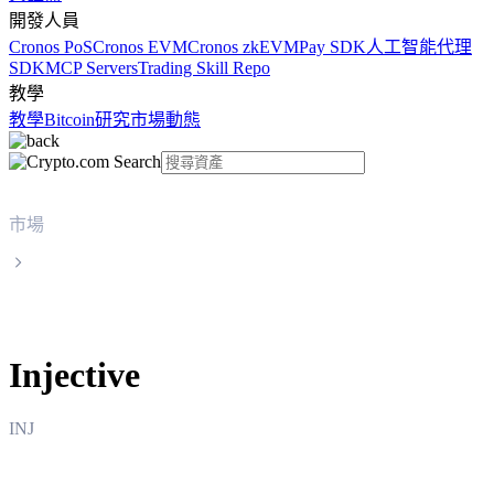
開發人員
Cronos PoS
Cronos EVM
Cronos zkEVM
Pay SDK
人工智能代理
SDK
MCP Servers
Trading Skill Repo
教學
教學
Bitcoin
研究
市場動態
市場
Injective
Injective
INJ