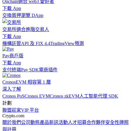
Onchain
適合 web3 愛好者
下載 App
交換
質押
瀏覽 DApp
交易所
適合進階交易人
下載 App
機構
託管
API 及 FIX 4.4
TradingView
預測
Pay
商戶版
下載 App
支付終端
Pay SDK
電商插件
Cronos
EVM 相容第 1 層
深入了解
Cronos PoS
Cronos EVM
Cronos zkEVM
人工智能代理 SDK
計劃
聯盟
莊家
VIP 平台
Crypto.com
關於我們
公司動態
產品新訊
活動
人才招募
合作夥伴
安全性
牌照
與註冊