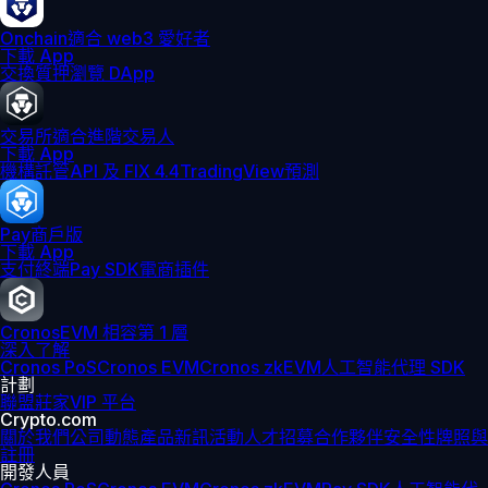
Onchain
適合 web3 愛好者
下載 App
交換
質押
瀏覽 DApp
交易所
適合進階交易人
下載 App
機構
託管
API 及 FIX 4.4
TradingView
預測
Pay
商戶版
下載 App
支付終端
Pay SDK
電商插件
Cronos
EVM 相容第 1 層
深入了解
Cronos PoS
Cronos EVM
Cronos zkEVM
人工智能代理 SDK
計劃
聯盟
莊家
VIP 平台
Crypto.com
關於我們
公司動態
產品新訊
活動
人才招募
合作夥伴
安全性
牌照與
註冊
開發人員