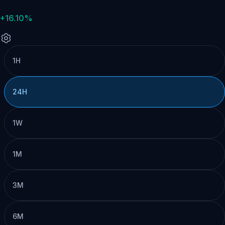
+16.10%
1H
24H
1W
1M
3M
6M