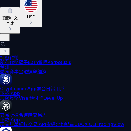
USD
繁體中文
全球
加密貨幣
所有代幣
籃子
Earn
質押
Perpetuals
預測
體育賽事
金融
選舉
經濟
Crypto.com App
適合日常用戶
下載 App
加密貨幣
Visa 預付卡
Level Up
交易所
適合進階交易人
下載 App
現貨訂單記錄
交易 API
永續合約期貨
CDCX CLI
TradingView