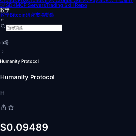
Cronos PoS
Cronos EVM
Cronos zkEVM
Pay SDK
人工智能代
理 SDK
MCP Servers
Trading Skill Repo
教學
教學
Bitcoin
研究
市場動態
市場
Humanity Protocol
Humanity Protocol
H
$0.09489