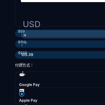
USD
$
50
H
$
150
≈
$
500
105.39
H
付款方式：
Google Pay
Apple Pay