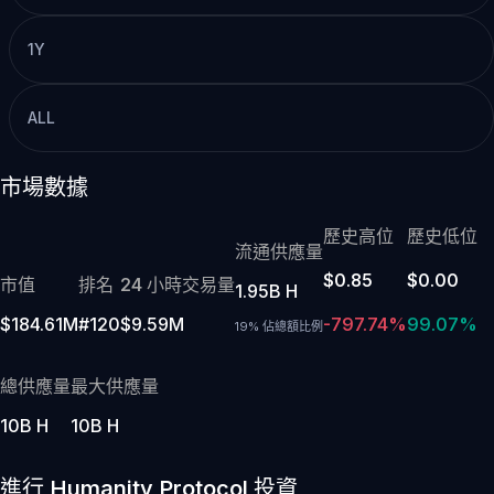
1Y
ALL
市場數據
歷史高位
歷史低位
流通供應量
$0.85
$0.00
市值
排名
24 小時交易量
1.95B H
$184.61M
#120
$9.59M
-797.74%
99.07%
19% 佔總額比例
總供應量
最大供應量
10B H
10B H
進行 Humanity Protocol 投資