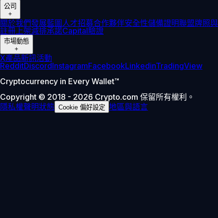
公司
+
關於我們
發展藍圖
人才招募
合作夥伴
安全性
儲備證明
聯盟
牌照與
註冊
上架
減排承諾
Capital
驗證
市場動態
+
X
產品新訊
活動
Reddit
Discord
Instagram
Facebook
Linkedin
TradingView
Cryptocurrency in Every Wallet™
Copyright © 2018 - 2026 Crypto.com 保留所有權利。
隱私權聲明
狀態
地區與語言
Cookie 偏好設定