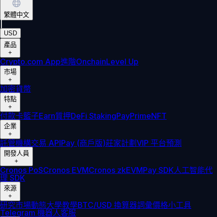
繁體中文
|
USD
產品
+
Crypto.com App
進階
Onchain
Level Up
市場
+
加密貨幣
特點
+
付款卡
籃子
Earn
質押
DeFi Staking
Pay
Prime
NFT
企業
+
託管
機構
交易 API
Pay (商戶版)
莊家計劃
VIP 平台
預測
開發人員
+
Cronos PoS
Cronos EVM
Cronos zkEVM
Pay SDK
人工智能代
理 SDK
來源
+
研究
市場動態
大學
教學
BTC/USD 換算器
詞彙
價格小工具
Telegram 機器人
客服