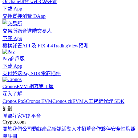
Onchain
適合 web3 愛好者
下載 App
交換
質押
瀏覽 DApp
交易所
適合進階交易人
下載 App
機構
託管
API 及 FIX 4.4
TradingView
預測
Pay
商戶版
下載 App
支付終端
Pay SDK
電商插件
Cronos
EVM 相容第 1 層
深入了解
Cronos PoS
Cronos EVM
Cronos zkEVM
人工智能代理 SDK
計劃
聯盟
莊家
VIP 平台
Crypto.com
關於我們
公司動態
產品新訊
活動
人才招募
合作夥伴
安全性
牌照
與註冊