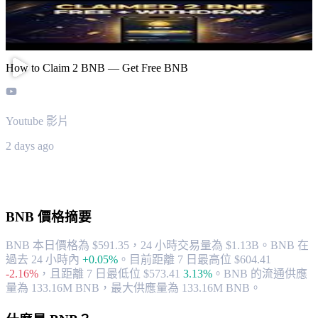
How to Claim 2 BNB — Get Free BNB
Youtube 影片
2 days ago
關於 BNB
BNB
價格摘要
BNB 本日價格為 $591.35，24 小時交易量為 $1.13B。BNB 在
過去 24 小時內
+0.05%
。
目前距離 7 日最高位 $604.41
-2.16%
，
且距離 7 日最低位 $573.41
3.13%
。
BNB 的流通供應
量為 133.16M BNB，最大供應量為 133.16M BNB。