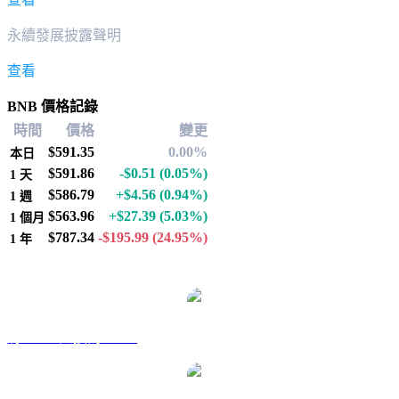
永續發展披露聲明
查看
BNB 價格記錄
時間
價格
變更
$591.35
0.00%
本日
$591.86
-$0.51
(0.05%)
1 天
$586.79
+$4.56
(0.94%)
1 週
$563.96
+$27.39
(5.03%)
1 個月
$787.34
-$195.99
(24.95%)
1 年
熱門 BNB 兌換交易對
將 BNB 兌換為 AUD