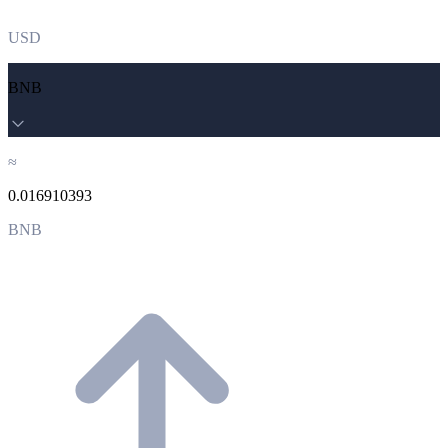
USD
BNB
≈
0.016910393
BNB