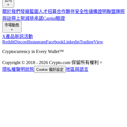
公司
+
關於我們
發展藍圖
人才招募
合作夥伴
安全性
儲備證明
聯盟
牌照
與註冊
上架
減排承諾
Capital
驗證
市場動態
+
X
產品新訊
活動
Reddit
Discord
Instagram
Facebook
Linkedin
TradingView
Cryptocurrency in Every Wallet™
Copyright © 2018 - 2026 Crypto.com 保留所有權利。
隱私權聲明
狀態
地區與語言
Cookie 偏好設定