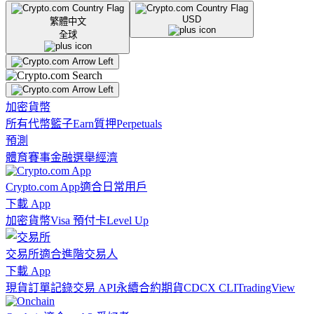
USD
繁體中文
全球
加密貨幣
所有代幣
籃子
Earn
質押
Perpetuals
預測
體育賽事
金融
選舉
經濟
Crypto.com App
適合日常用戶
下載 App
加密貨幣
Visa 預付卡
Level Up
交易所
適合進階交易人
下載 App
現貨訂單記錄
交易 API
永續合約期貨
CDCX CLI
TradingView