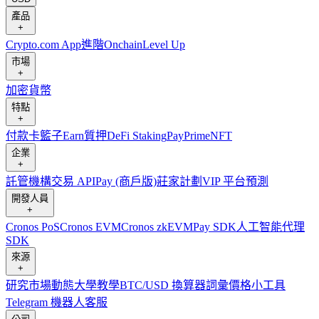
產品
+
Crypto.com App
進階
Onchain
Level Up
市場
+
加密貨幣
特點
+
付款卡
籃子
Earn
質押
DeFi Staking
Pay
Prime
NFT
企業
+
託管
機構
交易 API
Pay (商戶版)
莊家計劃
VIP 平台
預測
開發人員
+
Cronos PoS
Cronos EVM
Cronos zkEVM
Pay SDK
人工智能代理
SDK
來源
+
研究
市場動態
大學
教學
BTC/USD 換算器
詞彙
價格小工具
Telegram 機器人
客服