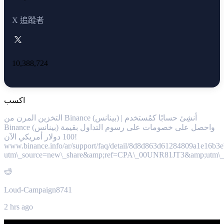
X 追蹤者
10,388,724
اكسب
التخزين المرن من Binance (بينانس) | أنشِئ حسابًا كمُستخدم
Binance (بينانس) واحصل على خصومات على رسوم التداول بقيمة
100 دولار أمريكي الآن!
www.binance.info/ar/support/faq/detail/8d8d863d61284809a1e16b3
utm\_source=new\_share&amp;ref=CPA\_00UNR81JT3&amp;utm\_me
Loud-Campaign8741
2 hrs ago