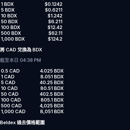
1 BDX
$0.1242
5 BDX
$0.6211
10 BDX
$1.242
50 BDX
$6.211
100 BDX
$12.42
500 BDX
$62.11
1,000 BDX
$124.2
將 CAD 兌換為 BDX
截至本日 04:38 PM
0.5 CAD
4.025 BDX
1 CAD
8.051 BDX
5 CAD
40.25 BDX
10 CAD
80.51 BDX
50 CAD
402.5 BDX
100 CAD
805.1 BDX
500 CAD
4,025 BDX
1,000 CAD
8,051 BDX
Beldex 過去價格範圍