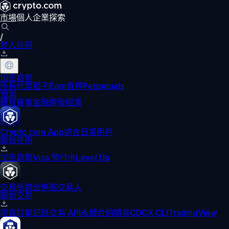
市場
個人
企業
探索
/
登入
註冊
加密貨幣
所有代幣
籃子
Earn
質押
Perpetuals
預測
體育賽事
金融
選舉
經濟
Crypto.com App
適合日常用戶
開始使用
加密貨幣
Visa 預付卡
Level Up
交易所
適合進階交易人
開始交易
現貨訂單記錄
交易 API
永續合約期貨
CDCX CLI
TradingView