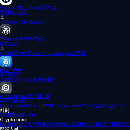
Onchain
適合 web3 愛好者
使用擴充功能
交換
質押
瀏覽 DApp
交易所
適合進階交易人
開始交易
機構
託管
API 及 FIX 4.4
TradingView
預測
Pay
商戶版
商戶註冊
支付終端
Pay SDK
電商插件
Cronos
EVM 相容第 1 層
探索 Cronos
Cronos PoS
Cronos EVM
Cronos zkEVM
人工智能代理 SDK
計劃
聯盟
莊家
VIP 平台
Crypto.com
關於我們
公司動態
產品新訊
活動
人才招募
合作夥伴
安全性
牌照與
開發人員