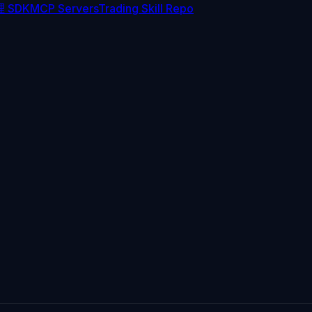
 SDK
MCP Servers
Trading Skill Repo