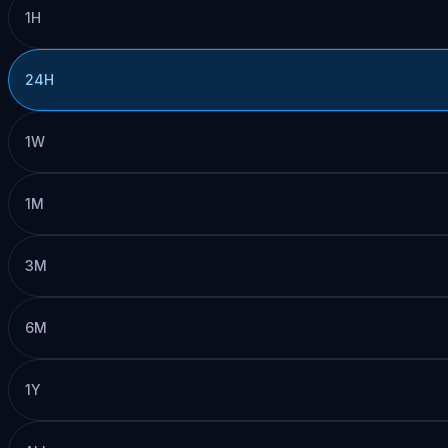
1H
24H
1W
1M
3M
6M
1Y