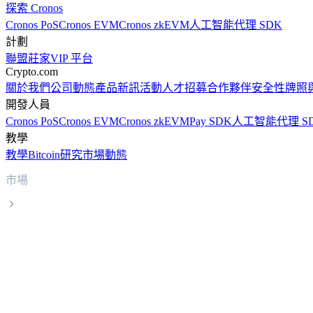
探索 Cronos
Cronos PoS
Cronos EVM
Cronos zkEVM
人工智能代理 SDK
計劃
聯盟
莊家
VIP 平台
Crypto.com
關於我們
公司動態
產品新訊
活動
人才招募
合作夥伴
安全性
牌照
開發人員
Cronos PoS
Cronos EVM
Cronos zkEVM
Pay SDK
人工智能代理 S
教學
教學
Bitcoin
研究
市場動態
市場
Beldex
Beldex BDX 實時價格