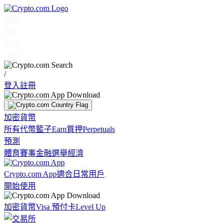
市場
個人
企業
探索
/
登入
註冊
加密貨幣
所有代幣
籃子
Earn
質押
Perpetuals
預測
體育賽事
金融
選舉
經濟
Crypto.com App
適合日常用戶
開始使用
加密貨幣
Visa 預付卡
Level Up