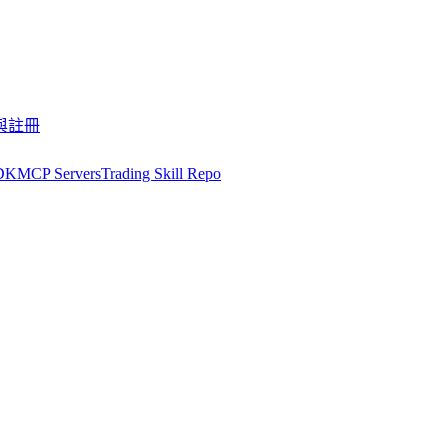
與註冊
DK
MCP Servers
Trading Skill Repo