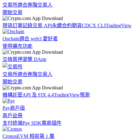
交易所
適合進階交易人
開始交易
現貨訂單記錄
交易 API
永續合約期貨
CDCX CLI
TradingView
Onchain
適合 web3 愛好者
使用擴充功能
交換
質押
瀏覽 DApp
交易所
適合進階交易人
開始交易
機構
託管
API 及 FIX 4.4
TradingView
預測
Pay
商戶版
商戶註冊
支付終端
Pay SDK
電商插件
Cronos
EVM 相容第 1 層