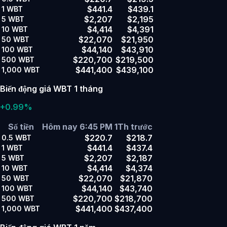
$441.4
$439.1
1
WBT
$2,207
$2,195
5
WBT
$4,414
$4,391
10
WBT
$22,070
$21,950
50
WBT
$44,140
$43,910
100
WBT
$220,700
$219,500
500
WBT
$441,400
$439,100
1,000
WBT
Biến động giá WBT 1 tháng
+0.99%
Số tiền
Hôm nay 6:45 PM
1Th trước
$220.7
$218.7
0.5
WBT
$441.4
$437.4
1
WBT
$2,207
$2,187
5
WBT
$4,414
$4,374
10
WBT
$22,070
$21,870
50
WBT
$44,140
$43,740
100
WBT
$220,700
$218,700
500
WBT
$441,400
$437,400
1,000
WBT