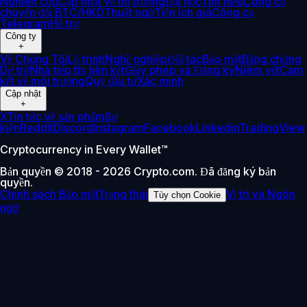
Nghiên cứu
Cập nhật về thị trường
Đại học
Tìm hiểu
Công cụ
chuyển đổi BTC/HKD
Thuật ngữ
Tiện ích giá
Công cụ
Telegram
Hỗ trợ
Công ty
+
Về Chúng Tôi
Lộ trình
Nghề nghiệp
Đối tác
Bảo mật
Bằng chứng
Dự trữ
Nhà tiếp thị liên kết
Giấy phép và Đăng ký
Niêm yết
Cam
kết về môi trường
Quỹ đầu tư
Xác minh
Cập nhật
+
X
Tin tức về sản phẩm
Sự
kiện
Reddit
Discord
Instagram
Facebook
Linkedin
TradingView
Cryptocurrency in Every Wallet™
Bản quyền © 2018 - 2026 Crypto.com. Đã đăng ký bản
quyền.
Chính sách Bảo mật
Trạng thái
Vị trí và Ngôn
Tùy chọn Cookie
ngữ