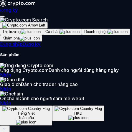
Đăng ký
Thị trường
Cá nhân
Doanh nghiệp
Khám phá
Đăng nhập
Đăng ký
Sản phẩm
Ứng dụng Crypto.com
Dành cho người dùng hàng ngày
Nhận
Giao dịch
Dành cho trader nâng cao
Nhận
Onchain
Dành cho người đam mê web3
Nhận
Tiếng Việt
HKD
Toàn cầu