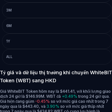
3M
6M
1Y
ALL
Tỷ giá và dữ liệu thị trưởng khi chuyển WhiteBIT
Token (WBT) sang HKD
Giá WhiteBIT Token hôm nay là $441.41, với khối lượng giao
dịch 24 giờ là $146.99M. WBT đã
+0.49%
trong 24 giờ qua.
Giá hiện đang giảm
-0.45%
so với mức giá cao nhất trong 7
ngày qua là $443.40,
và
3.90%
so với mức giá thấp nhất
trong 7 ngày qua là $424.82.
WBT có cung lưu hành là