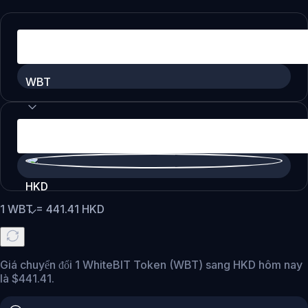
WBT
HKD
1
WBT
=
441.41
HKD
Giá chuyển đổi 1 WhiteBIT Token (WBT) sang HKD hôm nay
là $441.41.