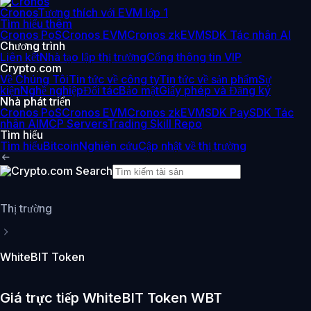
Cronos
Tương thích với EVM lớp 1
Tìm hiểu thêm
Cronos PoS
Cronos EVM
Cronos zkEVM
SDK Tác nhân AI
Chương trình
Liên kết
Nhà tạo lập thị trường
Cổng thông tin VIP
Crypto.com
Về Chúng Tôi
Tin tức về công ty
Tin tức về sản phẩm
Sự
kiện
Nghề nghiệp
Đối tác
Bảo mật
Giấy phép và Đăng ký
Nhà phát triển
Cronos PoS
Cronos EVM
Cronos zkEVM
SDK Pay
SDK Tác
nhân AI
MCP Servers
Trading Skill Repo
Tìm hiểu
Tìm hiểu
Bitcoin
Nghiên cứu
Cập nhật về thị trường
Thị trường
WhiteBIT Token
Giá trực tiếp WhiteBIT Token WBT