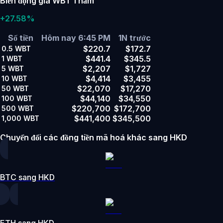
Biến động giá WBT 1 năm
+27.58%
Số tiền
Hôm nay 6:45 PM
1N trước
$220.7
$172.7
0.5
WBT
$441.4
$345.5
1
WBT
$2,207
$1,727
5
WBT
$4,414
$3,455
10
WBT
$22,070
$17,270
50
WBT
$44,140
$34,550
100
WBT
$220,700
$172,700
500
WBT
$441,400
$345,500
1,000
WBT
Chuyển đổi các đồng tiền mã hoá khác sang HKD
BTC sang HKD
ETH sang HKD