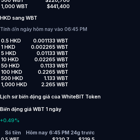
500 WBT
$220,700
1,000 WBT
$441,400
HKD sang WBT
Tính đến ngày hôm nay vào 06:45 PM
0.5 HKD
0.001133 WBT
1 HKD
0.002265 WBT
5 HKD
0.01133 WBT
10 HKD
0.02265 WBT
50 HKD
0.1133 WBT
100 HKD
0.2265 WBT
500 HKD
1.133 WBT
1,000 HKD
2.265 WBT
Lịch sử biến động giá của WhiteBIT Token
Biến động giá WBT 1 ngày
+0.49%
Số tiền
Hôm nay 6:45 PM
24g trước
$220.7
$219.5
0.5
WBT