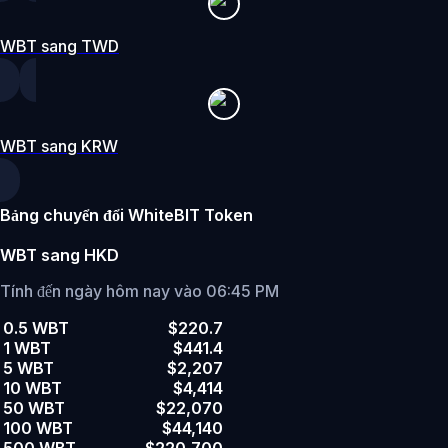
WBT sang TWD
WBT sang KRW
Bảng chuyển đổi WhiteBIT Token
WBT sang HKD
Tính đến ngày hôm nay vào 06:45 PM
0.5 WBT
$220.7
1 WBT
$441.4
5 WBT
$2,207
10 WBT
$4,414
50 WBT
$22,070
100 WBT
$44,140