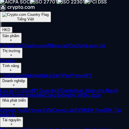
Tiếng Việt
|
HKD
Sản phẩm
+
Ứng dụng Crypto.com
Nâng cao
Onchain
Level Up
Thị trường
+
Crypto
Tính năng
+
Thẻ
Rổ
Earn
Staking
Stake DeFi
Pay
Prime
NFT
Doanh nghiệp
+
Lưu ký
Tổ chức
API Giao dịch
Thanh toán dành cho Người
bán
Chương trình MM
Cổng thông tin VIP
Dự đoán
Nhà phát triển
+
Cronos PoS
Cronos EVM
Cronos zkEVM
SDK Pay
SDK Tác
nhân AI
Tài nguyên
+