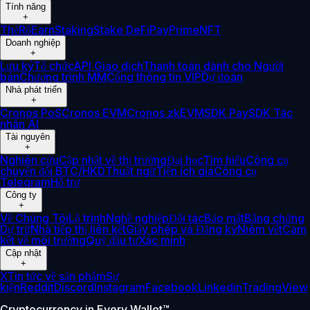
Tính năng
+
Thẻ
Rổ
Earn
Staking
Stake DeFi
Pay
Prime
NFT
Doanh nghiệp
+
Lưu ký
Tổ chức
API Giao dịch
Thanh toán dành cho Người
bán
Chương trình MM
Cổng thông tin VIP
Dự đoán
Nhà phát triển
+
Cronos PoS
Cronos EVM
Cronos zkEVM
SDK Pay
SDK Tác
nhân AI
Tài nguyên
+
Nghiên cứu
Cập nhật về thị trường
Đại học
Tìm hiểu
Công cụ
chuyển đổi BTC/HKD
Thuật ngữ
Tiện ích giá
Công cụ
Telegram
Hỗ trợ
Công ty
+
Về Chúng Tôi
Lộ trình
Nghề nghiệp
Đối tác
Bảo mật
Bằng chứng
Dự trữ
Nhà tiếp thị liên kết
Giấy phép và Đăng ký
Niêm yết
Cam
kết về môi trường
Quỹ đầu tư
Xác minh
Cập nhật
+
X
Tin tức về sản phẩm
Sự
kiện
Reddit
Discord
Instagram
Facebook
Linkedin
TradingView
Cryptocurrency in Every Wallet™