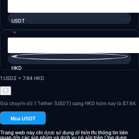
USDT
HKD
1
USDT
=
7.84
HKD
Giá chuyển đổi 1 Tether (USDT) sang HKD hôm nay là $7.84.
Mua USDT
Trang web này chỉ được sử dụng để hiển thị thông tin liên
quan đến các sản phẩm và dịch vụ có sẵn trên Ứng dụng