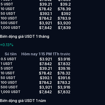
$39.21
$39.2
5
USDT
$78.42
$78.39
10
USDT
$392.1
$392
50
USDT
$784.2
$783.9
100
USDT
$3,921
$3,920
500
USDT
$7,842
$7,839
1,000
USDT
Biến động giá USDT 1 tháng
+0.13%
Số tiền
Hôm nay 1:15 PM
1Th trước
$3.921
$3.916
0.5
USDT
$7.842
$7.832
1
USDT
$39.21
$39.16
5
USDT
$78.42
$78.32
10
USDT
$392.1
$391.6
50
USDT
$784.2
$783.2
100
USDT
$3,921
$3,916
500
USDT
$7,842
$7,832
1,000
USDT
Biến động giá USDT 1 năm