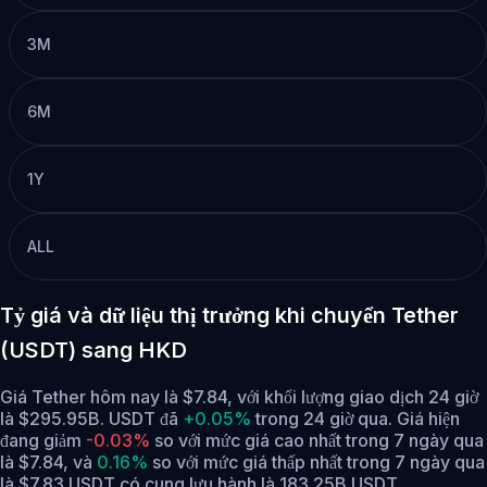
3M
6M
1Y
ALL
Tỷ giá và dữ liệu thị trưởng khi chuyển Tether
(USDT) sang HKD
Giá Tether hôm nay là $7.84, với khối lượng giao dịch 24 giờ
là $295.95B. USDT đã
+0.05%
trong 24 giờ qua.
Giá hiện
đang giảm
-0.03%
so với mức giá cao nhất trong 7 ngày qua
là $7.84,
và
0.16%
so với mức giá thấp nhất trong 7 ngày qua
là $7.83.
USDT có cung lưu hành là 183.25B USDT.