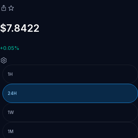
$7.8422
+0.05%
1H
24H
1W
1M