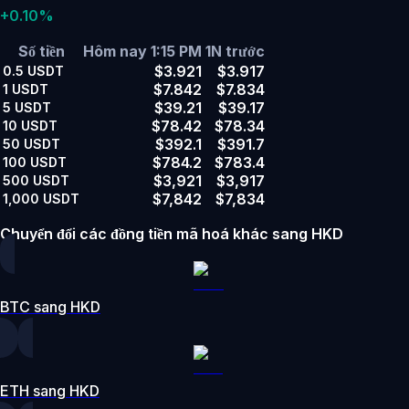
+0.10%
Số tiền
Hôm nay 1:15 PM
1N trước
$3.921
$3.917
0.5
USDT
$7.842
$7.834
1
USDT
$39.21
$39.17
5
USDT
$78.42
$78.34
10
USDT
$392.1
$391.7
50
USDT
$784.2
$783.4
100
USDT
$3,921
$3,917
500
USDT
$7,842
$7,834
1,000
USDT
Chuyển đổi các đồng tiền mã hoá khác sang HKD
BTC sang HKD
ETH sang HKD