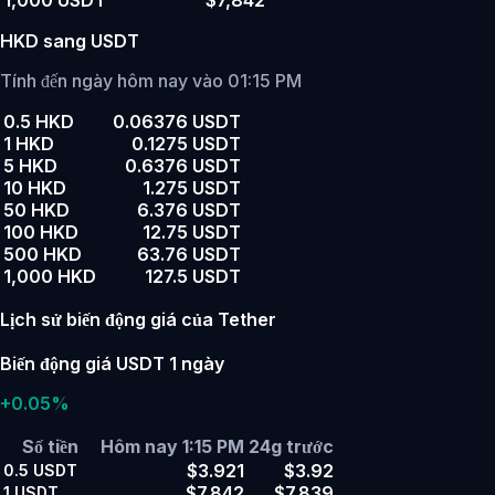
1,000 USDT
$7,842
HKD sang USDT
Tính đến ngày hôm nay vào 01:15 PM
0.5 HKD
0.06376 USDT
1 HKD
0.1275 USDT
5 HKD
0.6376 USDT
10 HKD
1.275 USDT
50 HKD
6.376 USDT
100 HKD
12.75 USDT
500 HKD
63.76 USDT
1,000 HKD
127.5 USDT
Lịch sử biến động giá của Tether
Biến động giá USDT 1 ngày
+0.05%
Số tiền
Hôm nay 1:15 PM
24g trước
$3.921
$3.92
0.5
USDT
$7.842
$7.839
1
USDT