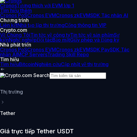
Cronos
Tương thích với EVM lớp 1
Tìm hiểu thêm
Cronos PoS
Cronos EVM
Cronos zkEVM
SDK Tác nhân AI
Chương trình
Liên kết
Nhà tạo lập thị trường
Cổng thông tin VIP
Crypto.com
Về Chúng Tôi
Tin tức về công ty
Tin tức về sản phẩm
Sự
kiện
Nghề nghiệp
Đối tác
Bảo mật
Giấy phép và Đăng ký
Nhà phát triển
Cronos PoS
Cronos EVM
Cronos zkEVM
SDK Pay
SDK Tác
nhân AI
MCP Servers
Trading Skill Repo
Tìm hiểu
Tìm hiểu
Bitcoin
Nghiên cứu
Cập nhật về thị trường
Thị trường
Tether
Giá trực tiếp Tether USDT