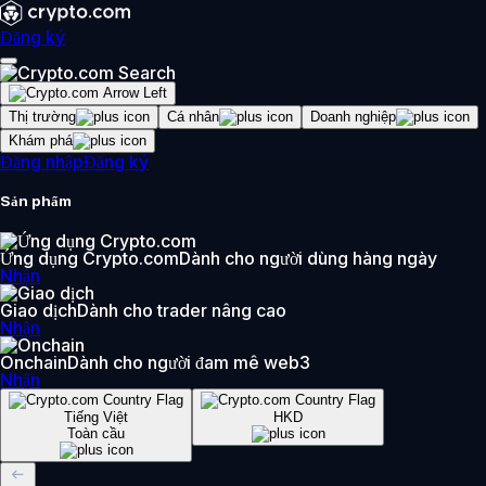
Đăng ký
Thị trường
Cá nhân
Doanh nghiệp
Khám phá
Đăng nhập
Đăng ký
Sản phẩm
Ứng dụng Crypto.com
Dành cho người dùng hàng ngày
Nhận
Giao dịch
Dành cho trader nâng cao
Nhận
Onchain
Dành cho người đam mê web3
Nhận
Tiếng Việt
HKD
Toàn cầu