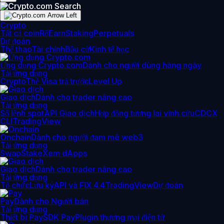
Crypto
Tất cả coin
Rổ
Earn
Staking
Perpetuals
Dự đoán
Thể thao
Tài chính
Bầu cử
Kinh tế học
Ứng dụng Crypto.com
Dành cho người dùng hàng ngày
Tải ứng dụng
Crypto
Thẻ Visa trả trước
Level Up
Giao dịch
Dành cho trader nâng cao
Tải ứng dụng
Sổ lệnh spot
API Giao dịch
Hợp đồng tương lai vĩnh cửu
CDCX
CLI
TradingView
Onchain
Dành cho người đam mê web3
Tải ứng dụng
Swap
Stake
Xem dApps
Giao dịch
Dành cho trader nâng cao
Tải ứng dụng
Tổ chức
Lưu ký
API và FIX 4.4
TradingView
Dự đoán
Pay
Dành cho Người bán
Tải ứng dụng
Thiết bị Pay
SDK Pay
Plugin thương mại điện tử