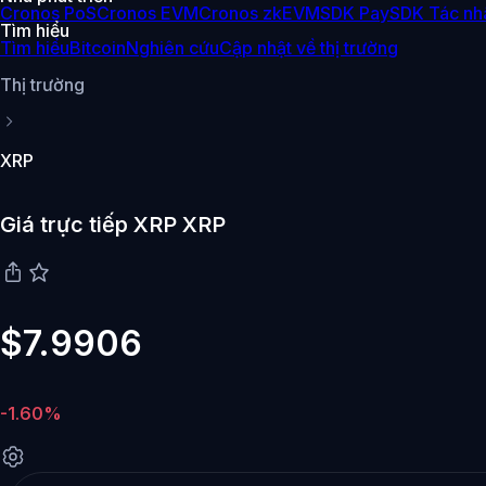
Cronos PoS
Cronos EVM
Cronos zkEVM
SDK Pay
SDK Tác nh
Tìm hiểu
Tìm hiểu
Bitcoin
Nghiên cứu
Cập nhật về thị trường
Thị trường
XRP
Giá trực tiếp XRP XRP
$7.9906
-1.60%