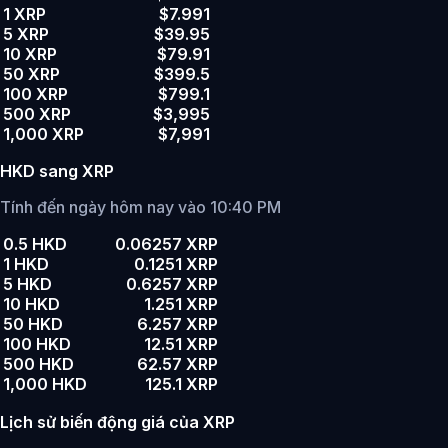
1 XRP
$7.991
5 XRP
$39.95
10 XRP
$79.91
50 XRP
$399.5
100 XRP
$799.1
500 XRP
$3,995
1,000 XRP
$7,991
HKD sang XRP
Tính đến ngày hôm nay vào 10:40 PM
0.5 HKD
0.06257 XRP
1 HKD
0.1251 XRP
5 HKD
0.6257 XRP
10 HKD
1.251 XRP
50 HKD
6.257 XRP
100 HKD
12.51 XRP
500 HKD
62.57 XRP
1,000 HKD
125.1 XRP
Lịch sử biến động giá của XRP