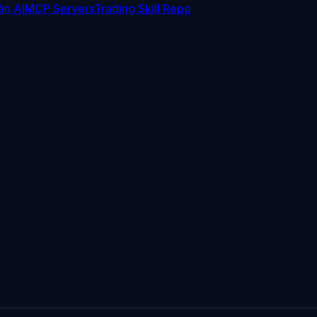
ân AI
MCP Servers
Trading Skill Repo