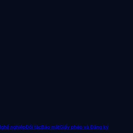
ghề nghiệp
Đối tác
Bảo mật
Giấy phép và Đăng ký