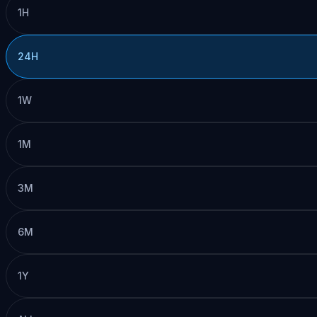
1H
24H
1W
1M
3M
6M
1Y