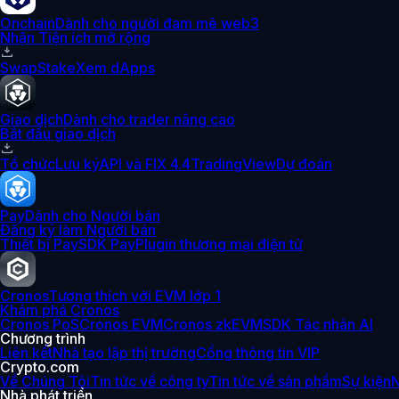
Onchain
Dành cho người đam mê web3
Nhận Tiện ích mở rộng
Swap
Stake
Xem dApps
Giao dịch
Dành cho trader nâng cao
Bắt đầu giao dịch
Tổ chức
Lưu ký
API và FIX 4.4
TradingView
Dự đoán
Pay
Dành cho Người bán
Đăng ký làm Người bán
Thiết bị Pay
SDK Pay
Plugin thương mại điện tử
Cronos
Tương thích với EVM lớp 1
Khám phá Cronos
Cronos PoS
Cronos EVM
Cronos zkEVM
SDK Tác nhân AI
Chương trình
Liên kết
Nhà tạo lập thị trường
Cổng thông tin VIP
Crypto.com
Về Chúng Tôi
Tin tức về công ty
Tin tức về sản phẩm
Sự kiện
N
Nhà phát triển