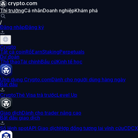
Thị trường
Cá nhân
Doanh nghiệp
Khám phá
/
Đăng nhập
Đăng ký
Crypto
Tất cả coin
Rổ
Earn
Staking
Perpetuals
Dự đoán
Thể thao
Tài chính
Bầu cử
Kinh tế học
Ứng dụng Crypto.com
Dành cho người dùng hàng ngày
Bắt đầu
Crypto
Thẻ Visa trả trước
Level Up
Giao dịch
Dành cho trader nâng cao
Bắt đầu giao dịch
Sổ lệnh spot
API Giao dịch
Hợp đồng tương lai vĩnh cửu
CDCX