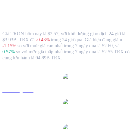
Tỷ giá và dữ liệu thị trưởng khi chuyển
TRON (TRX) sang HKD
Giá TRON hôm nay là $2.57, với khối lượng giao dịch 24 giờ là
$3.93B. TRX đã
-0.43%
trong 24 giờ qua.
Giá hiện đang giảm
-1.15%
so với mức giá cao nhất trong 7 ngày qua là $2.60,
và
0.57%
so với mức giá thấp nhất trong 7 ngày qua là $2.55.
TRX có
cung lưu hành là 94.89B TRX.
Các cặp chuyển đổi TRON phổ biến
TRX sang USD
TRX sang AUD