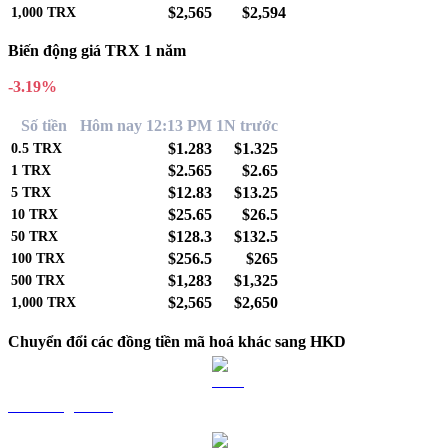
$2,565
$2,594
1,000
TRX
Biến động giá TRX 1 năm
-3.19%
Số tiền
Hôm nay 12:13 PM
1N trước
$1.283
$1.325
0.5
TRX
$2.565
$2.65
1
TRX
$12.83
$13.25
5
TRX
$25.65
$26.5
10
TRX
$128.3
$132.5
50
TRX
$256.5
$265
100
TRX
$1,283
$1,325
500
TRX
$2,565
$2,650
1,000
TRX
Chuyển đổi các đồng tiền mã hoá khác sang HKD
BTC sang HKD