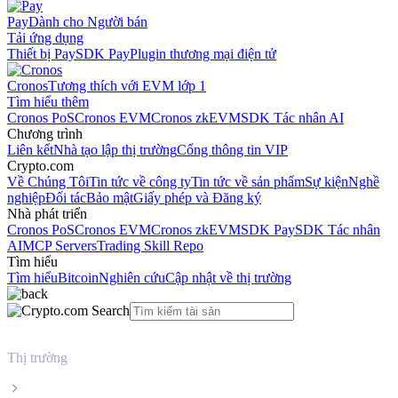
Pay
Dành cho Người bán
Tải ứng dụng
Thiết bị Pay
SDK Pay
Plugin thương mại điện tử
Cronos
Tương thích với EVM lớp 1
Tìm hiểu thêm
Cronos PoS
Cronos EVM
Cronos zkEVM
SDK Tác nhân AI
Chương trình
Liên kết
Nhà tạo lập thị trường
Cổng thông tin VIP
Crypto.com
Về Chúng Tôi
Tin tức về công ty
Tin tức về sản phẩm
Sự kiện
Nghề
nghiệp
Đối tác
Bảo mật
Giấy phép và Đăng ký
Nhà phát triển
Cronos PoS
Cronos EVM
Cronos zkEVM
SDK Pay
SDK Tác nhân
AI
MCP Servers
Trading Skill Repo
Tìm hiểu
Tìm hiểu
Bitcoin
Nghiên cứu
Cập nhật về thị trường
Thị trường