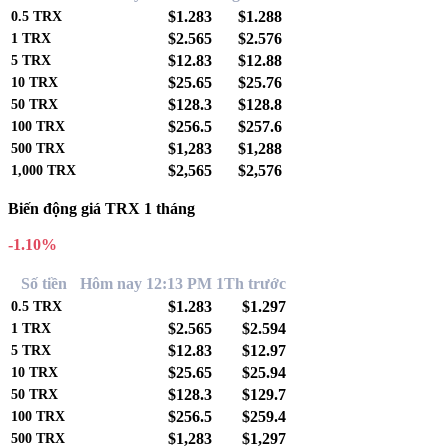
$1.283
$1.288
0.5
TRX
$2.565
$2.576
1
TRX
$12.83
$12.88
5
TRX
$25.65
$25.76
10
TRX
$128.3
$128.8
50
TRX
$256.5
$257.6
100
TRX
$1,283
$1,288
500
TRX
$2,565
$2,576
1,000
TRX
Biến động giá TRX 1 tháng
-1.10%
Số tiền
Hôm nay 12:13 PM
1Th trước
$1.283
$1.297
0.5
TRX
$2.565
$2.594
1
TRX
$12.83
$12.97
5
TRX
$25.65
$25.94
10
TRX
$128.3
$129.7
50
TRX
$256.5
$259.4
100
TRX
$1,283
$1,297
500
TRX