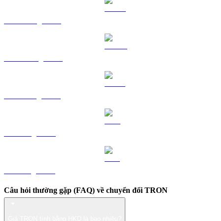
HYPE sang HKD
DOGE sang HKD
USDS sang HKD
LEO sang HKD
ZEC sang HKD
Câu hỏi thường gặp (FAQ) về chuyển đổi TRON
Giá TRON tính bằng HKD là bao nhiêu?