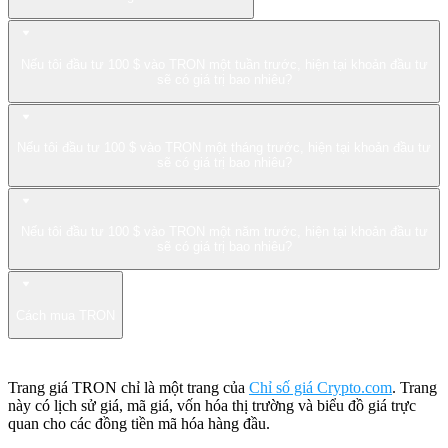
Nếu tôi đầu tư 100 $ vào TRON một tuần trước, hiện tại khoản đầu tư
sẽ có giá trị bao nhiêu?
Nếu tôi đầu tư 100 $ vào TRON một tháng trước, hiện tại khoản đầu tư
sẽ có giá trị bao nhiêu?
Nếu tôi đầu tư 100 $ vào TRON một năm trước, hiện tại khoản đầu tư
sẽ có giá trị bao nhiêu?
Cách mua TRON
Trang giá TRON chỉ là một trang của
Chỉ số giá Crypto.com
. Trang
này có lịch sử giá, mã giá, vốn hóa thị trường và biểu đồ giá trực
quan cho các đồng tiền mã hóa hàng đầu.