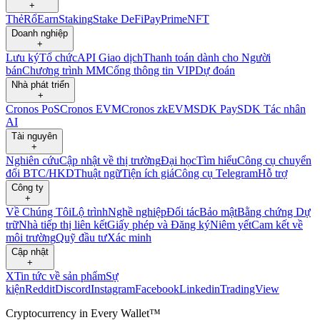
+
Thẻ
Rổ
Earn
Staking
Stake DeFi
Pay
Prime
NFT
Doanh nghiệp
+
Lưu ký
Tổ chức
API Giao dịch
Thanh toán dành cho Người
bán
Chương trình MM
Cổng thông tin VIP
Dự đoán
Nhà phát triển
+
Cronos PoS
Cronos EVM
Cronos zkEVM
SDK Pay
SDK Tác nhân
AI
Tài nguyên
+
Nghiên cứu
Cập nhật về thị trường
Đại học
Tìm hiểu
Công cụ chuyển
đổi BTC/HKD
Thuật ngữ
Tiện ích giá
Công cụ Telegram
Hỗ trợ
Công ty
+
Về Chúng Tôi
Lộ trình
Nghề nghiệp
Đối tác
Bảo mật
Bằng chứng Dự
trữ
Nhà tiếp thị liên kết
Giấy phép và Đăng ký
Niêm yết
Cam kết về
môi trường
Quỹ đầu tư
Xác minh
Cập nhật
+
X
Tin tức về sản phẩm
Sự
kiện
Reddit
Discord
Instagram
Facebook
Linkedin
TradingView
Cryptocurrency in Every Wallet™