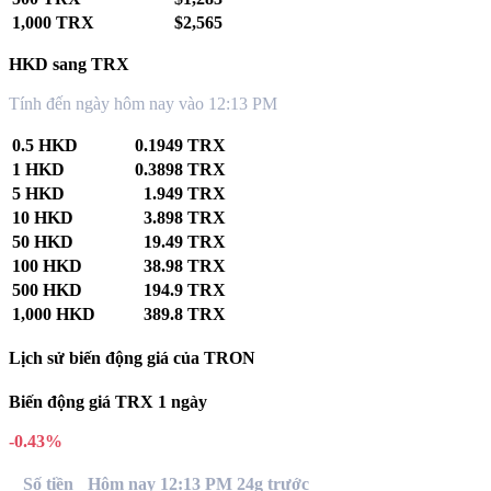
1,000 TRX
$2,565
HKD sang TRX
Tính đến ngày hôm nay vào 12:13 PM
0.5 HKD
0.1949 TRX
1 HKD
0.3898 TRX
5 HKD
1.949 TRX
10 HKD
3.898 TRX
50 HKD
19.49 TRX
100 HKD
38.98 TRX
500 HKD
194.9 TRX
1,000 HKD
389.8 TRX
Lịch sử biến động giá của TRON
Biến động giá TRX 1 ngày
-0.43%
Số tiền
Hôm nay 12:13 PM
24g trước