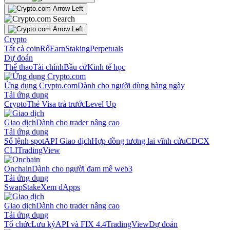
Crypto
Tất cả coin
Rổ
Earn
Staking
Perpetuals
Dự đoán
Thể thao
Tài chính
Bầu cử
Kinh tế học
Ứng dụng Crypto.com
Dành cho người dùng hàng ngày
Tải ứng dụng
Crypto
Thẻ Visa trả trước
Level Up
Giao dịch
Dành cho trader nâng cao
Tải ứng dụng
Sổ lệnh spot
API Giao dịch
Hợp đồng tương lai vĩnh cửu
CDCX
CLI
TradingView
Onchain
Dành cho người đam mê web3
Tải ứng dụng
Swap
Stake
Xem dApps
Giao dịch
Dành cho trader nâng cao
Tải ứng dụng
Tổ chức
Lưu ký
API và FIX 4.4
TradingView
Dự đoán