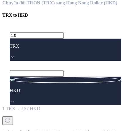
Chuyển đổi TRON (TRX) sang Hong Kong Dollar (HKD)
TRX
to
HKD
TRX
HKD
1
TRX
=
2.57
HKD