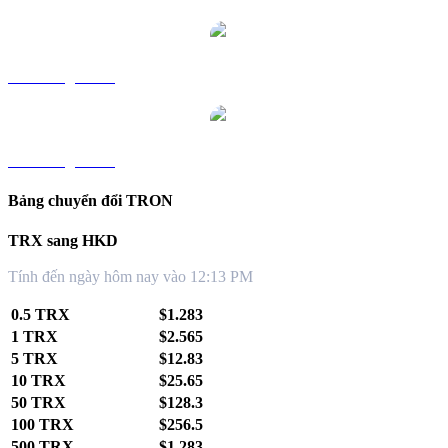
TRX sang TWD
TRX sang KRW
Bảng chuyển đổi TRON
TRX sang HKD
Tính đến ngày hôm nay vào 12:13 PM
0.5 TRX
$1.283
1 TRX
$2.565
5 TRX
$12.83
10 TRX
$25.65
50 TRX
$128.3
100 TRX
$256.5
500 TRX
$1,283