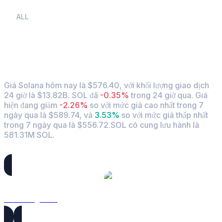
ALL
Tỷ giá và dữ liệu thị trưởng khi chuyển Solana
(SOL) sang HKD
Giá Solana hôm nay là $576.40, với khối lượng giao dịch
24 giờ là $13.82B. SOL đã
-0.35%
trong 24 giờ qua.
Giá
hiện đang giảm
-2.26%
so với mức giá cao nhất trong 7
ngày qua là $589.74,
và
3.53%
so với mức giá thấp nhất
trong 7 ngày qua là $556.72.
SOL có cung lưu hành là
581.31M SOL.
Các cặp chuyển đổi Solana phổ biến
SOL sang USD