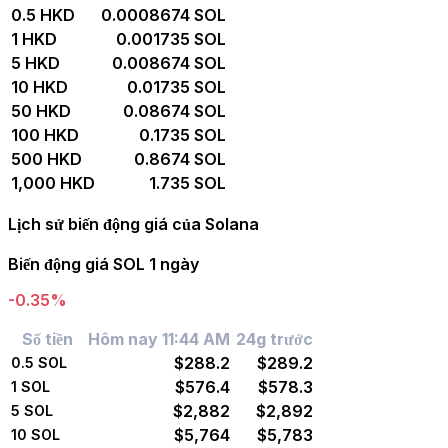
0.5 HKD
0.0008674 SOL
1 HKD
0.001735 SOL
5 HKD
0.008674 SOL
10 HKD
0.01735 SOL
50 HKD
0.08674 SOL
100 HKD
0.1735 SOL
500 HKD
0.8674 SOL
1,000 HKD
1.735 SOL
Lịch sử biến động giá của Solana
Biến động giá SOL 1 ngày
-0.35%
Số tiền
Hôm nay 11:44 AM
24g trước
$288.2
$289.2
0.5
SOL
$576.4
$578.3
1
SOL
$2,882
$2,892
5
SOL
$5,764
$5,783
10
SOL