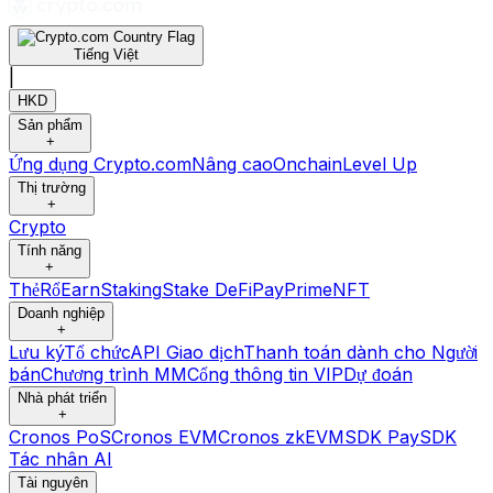
Tiếng Việt
|
HKD
Sản phẩm
+
Ứng dụng Crypto.com
Nâng cao
Onchain
Level Up
Thị trường
+
Crypto
Tính năng
+
Thẻ
Rổ
Earn
Staking
Stake DeFi
Pay
Prime
NFT
Doanh nghiệp
+
Lưu ký
Tổ chức
API Giao dịch
Thanh toán dành cho Người
bán
Chương trình MM
Cổng thông tin VIP
Dự đoán
Nhà phát triển
+
Cronos PoS
Cronos EVM
Cronos zkEVM
SDK Pay
SDK
Tác nhân AI
Tài nguyên