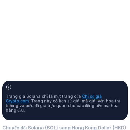
Nếu tôi đầu tư 100 $ vào Solana một năm trước, hiện tại
khoản đầu tư sẽ có giá trị bao nhiêu?
Cách mua Solana
Trang giá Solana chỉ là một trang của
Chỉ số giá
Crypto.com
. Trang này có lịch sử giá, mã giá, vốn hóa thị
trường và biểu đồ giá trực quan cho các đồng tiền mã hóa
hàng đầu.
Chuyển đổi Solana (SOL) sang Hong Kong Dollar (HKD)