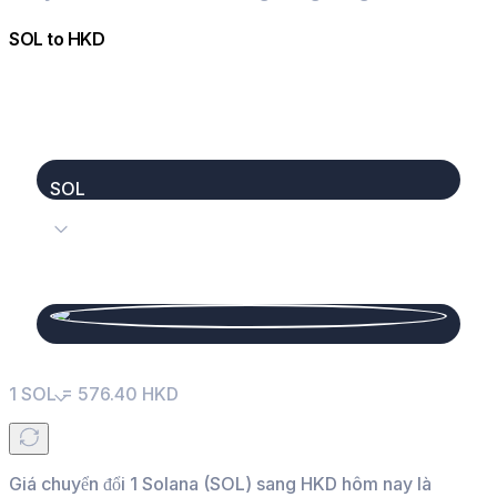
SOL
to
HKD
SOL
HKD
1
SOL
=
576.40
HKD
Giá chuyển đổi 1 Solana (SOL) sang HKD hôm nay là