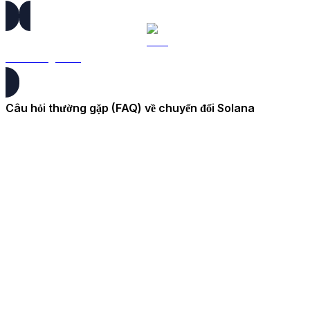
ZEC sang HKD
Câu hỏi thường gặp (FAQ) về chuyển đổi Solana
Giá Solana tính bằng HKD là bao nhiêu?
Nếu tôi đầu tư 100 $ vào Solana một tuần trước, hiện tại
khoản đầu tư sẽ có giá trị bao nhiêu?
Nếu tôi đầu tư 100 $ vào Solana một tháng trước, hiện tại
khoản đầu tư sẽ có giá trị bao nhiêu?