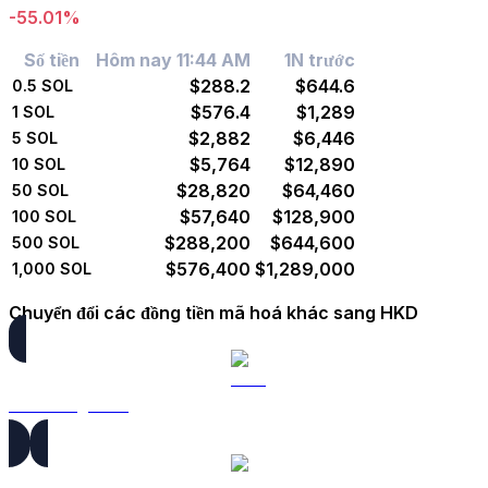
-55.01%
Số tiền
Hôm nay 11:44 AM
1N trước
$288.2
$644.6
0.5
SOL
$576.4
$1,289
1
SOL
$2,882
$6,446
5
SOL
$5,764
$12,890
10
SOL
$28,820
$64,460
50
SOL
$57,640
$128,900
100
SOL
$288,200
$644,600
500
SOL
$576,400
$1,289,000
1,000
SOL
Chuyển đổi các đồng tiền mã hoá khác sang HKD
BTC sang HKD