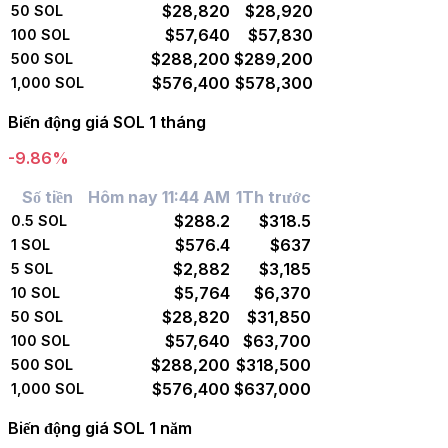
$28,820
$28,920
50
SOL
$57,640
$57,830
100
SOL
$288,200
$289,200
500
SOL
$576,400
$578,300
1,000
SOL
Biến động giá SOL 1 tháng
-9.86%
Số tiền
Hôm nay 11:44 AM
1Th trước
$288.2
$318.5
0.5
SOL
$576.4
$637
1
SOL
$2,882
$3,185
5
SOL
$5,764
$6,370
10
SOL
$28,820
$31,850
50
SOL
$57,640
$63,700
100
SOL
$288,200
$318,500
500
SOL
$576,400
$637,000
1,000
SOL
Biến động giá SOL 1 năm