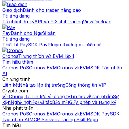
Giao dịch
Dành cho trader nâng cao
Tải ứng dụng
Tổ chức
Lưu ký
API và FIX 4.4
TradingView
Dự đoán
Pay
Dành cho Người bán
Tải ứng dụng
Thiết bị Pay
SDK Pay
Plugin thương mại điện tử
Cronos
Tương thích với EVM lớp 1
Tìm hiểu thêm
Cronos PoS
Cronos EVM
Cronos zkEVM
SDK Tác nhân
AI
Chương trình
Liên kết
Nhà tạo lập thị trường
Cổng thông tin VIP
Crypto.com
Về Chúng Tôi
Tin tức về công ty
Tin tức về sản phẩm
Sự
kiện
Nghề nghiệp
Đối tác
Bảo mật
Giấy phép và Đăng ký
Nhà phát triển
Cronos PoS
Cronos EVM
Cronos zkEVM
SDK Pay
SDK
Tác nhân AI
MCP Servers
Trading Skill Repo
Tìm hiểu