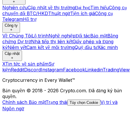
+
Nghiên cứu
Cập nhật về thị trường
Đại học
Tìm hiểu
Công cụ
chuyển đổi BTC/HKD
Thuật ngữ
Tiện ích giá
Công cụ
Telegram
Hỗ trợ
Công ty
+
Về Chúng Tôi
Lộ trình
Nghề nghiệp
Đối tác
Bảo mật
Bằng
chứng Dự trữ
Nhà tiếp thị liên kết
Giấy phép và Đăng
ký
Niêm yết
Cam kết về môi trường
Quỹ đầu tư
Xác minh
Cập nhật
+
X
Tin tức về sản phẩm
Sự
kiện
Reddit
Discord
Instagram
Facebook
Linkedin
TradingView
Cryptocurrency in Every Wallet™
Bản quyền © 2018 - 2026 Crypto.com. Đã đăng ký bản
quyền.
Chính sách Bảo mật
Trạng thái
Vị trí và
Tùy chọn Cookie
Ngôn ngữ