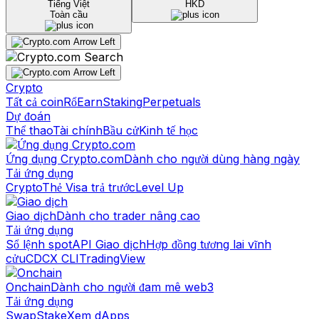
Tiếng Việt
HKD
Toàn cầu
Crypto
Tất cả coin
Rổ
Earn
Staking
Perpetuals
Dự đoán
Thể thao
Tài chính
Bầu cử
Kinh tế học
Ứng dụng Crypto.com
Dành cho người dùng hàng ngày
Tải ứng dụng
Crypto
Thẻ Visa trả trước
Level Up
Giao dịch
Dành cho trader nâng cao
Tải ứng dụng
Sổ lệnh spot
API Giao dịch
Hợp đồng tương lai vĩnh
cửu
CDCX CLI
TradingView
Onchain
Dành cho người đam mê web3
Tải ứng dụng
Swap
Stake
Xem dApps