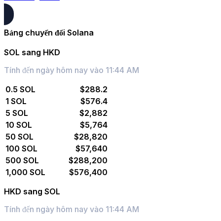
Bảng chuyển đổi Solana
SOL sang HKD
Tính đến ngày hôm nay vào 11:44 AM
0.5 SOL
$288.2
1 SOL
$576.4
5 SOL
$2,882
10 SOL
$5,764
50 SOL
$28,820
100 SOL
$57,640
500 SOL
$288,200
1,000 SOL
$576,400
HKD sang SOL
Tính đến ngày hôm nay vào 11:44 AM