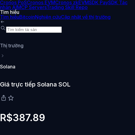
Cronos PoS
Cronos EVM
Cronos zkEVM
SDK Pay
SDK Tác
nhân AI
MCP Servers
Trading Skill Repo
Tìm hiểu
Tìm hiểu
Bitcoin
Nghiên cứu
Cập nhật về thị trường
Thị trường
Solana
Giá trực tiếp Solana SOL
R$387.89