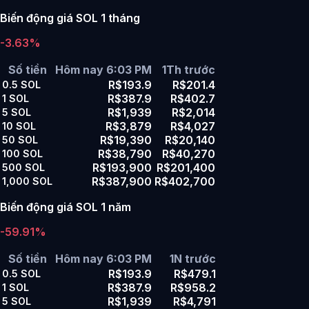
Biến động giá SOL 1 tháng
-3.63%
Số tiền
Hôm nay 6:03 PM
1Th trước
R$193.9
R$201.4
0.5
SOL
R$387.9
R$402.7
1
SOL
R$1,939
R$2,014
5
SOL
R$3,879
R$4,027
10
SOL
R$19,390
R$20,140
50
SOL
R$38,790
R$40,270
100
SOL
R$193,900
R$201,400
500
SOL
R$387,900
R$402,700
1,000
SOL
Biến động giá SOL 1 năm
-59.91%
Số tiền
Hôm nay 6:03 PM
1N trước
R$193.9
R$479.1
0.5
SOL
R$387.9
R$958.2
1
SOL
R$1,939
R$4,791
5
SOL