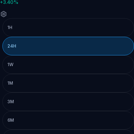
+3.40%
1H
24H
1W
1M
3M
6M