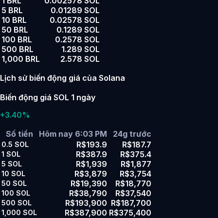
1 BRL
0.002578 SOL
5 BRL
0.01289 SOL
10 BRL
0.02578 SOL
50 BRL
0.1289 SOL
100 BRL
0.2578 SOL
500 BRL
1.289 SOL
1,000 BRL
2.578 SOL
Lịch sử biến động giá của Solana
Biến động giá SOL 1 ngày
+3.40%
Số tiền
Hôm nay 6:03 PM
24g trước
R$193.9
R$187.7
0.5
SOL
R$387.9
R$375.4
1
SOL
R$1,939
R$1,877
5
SOL
R$3,879
R$3,754
10
SOL
R$19,390
R$18,770
50
SOL
R$38,790
R$37,540
100
SOL
R$193,900
R$187,700
500
SOL
R$387,900
R$375,400
1,000
SOL