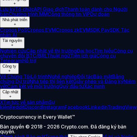
+
Lưu ký
Tổ chức
API Giao dịch
Thanh toán dành cho Người
bán
Chương trình MM
Cổng thông tin VIP
Dự đoán
Nhà phát triển
+
Cronos PoS
Cronos EVM
Cronos zkEVM
SDK Pay
SDK Tác
nhân AI
Tài nguyên
+
Nghiên cứu
Cập nhật về thị trường
Đại học
Tìm hiểu
Công cụ
chuyển đổi BTC/BRL
Thuật ngữ
Tiện ích giá
Công cụ
Telegram
Hỗ trợ
Công ty
+
Về Chúng Tôi
Lộ trình
Nghề nghiệp
Đối tác
Bảo mật
Bằng
chứng Dự trữ
Nhà tiếp thị liên kết
Giấy phép và Đăng ký
Niêm
yết
Cam kết về môi trường
Quỹ đầu tư
Xác minh
Cập nhật
+
X
Tin tức về sản phẩm
Sự
kiện
Reddit
Discord
Instagram
Facebook
Linkedin
TradingView
Cryptocurrency in Every Wallet™
Bản quyền © 2018 - 2026 Crypto.com. Đã đăng ký bản
quyền.
Chính sách Bảo mật
Trạng thái
Vị trí và Ngôn