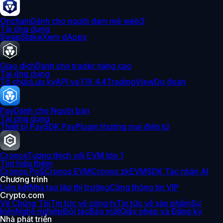
Onchain
Dành cho người đam mê web3
Tải ứng dụng
Swap
Stake
Xem dApps
Giao dịch
Dành cho trader nâng cao
Tải ứng dụng
Tổ chức
Lưu ký
API và FIX 4.4
TradingView
Dự đoán
Pay
Dành cho Người bán
Tải ứng dụng
Thiết bị Pay
SDK Pay
Plugin thương mại điện tử
Cronos
Tương thích với EVM lớp 1
Tìm hiểu thêm
Cronos PoS
Cronos EVM
Cronos zkEVM
SDK Tác nhân AI
Chương trình
Liên kết
Nhà tạo lập thị trường
Cổng thông tin VIP
Crypto.com
Về Chúng Tôi
Tin tức về công ty
Tin tức về sản phẩm
Sự
kiện
Nghề nghiệp
Đối tác
Bảo mật
Giấy phép và Đăng ký
Nhà phát triển