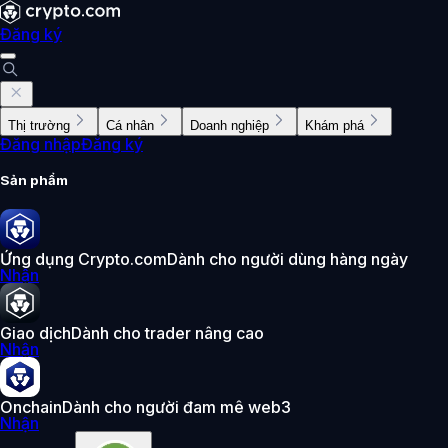
Đăng ký
Thị trường
Cá nhân
Doanh nghiệp
Khám phá
Đăng nhập
Đăng ký
Sản phẩm
Ứng dụng Crypto.com
Dành cho người dùng hàng ngày
Nhận
Giao dịch
Dành cho trader nâng cao
Nhận
Onchain
Dành cho người đam mê web3
Nhận