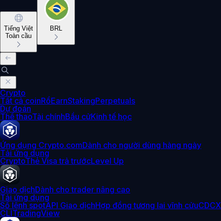
Tiếng Việt
BRL
Toàn cầu
Crypto
Tất cả coin
Rổ
Earn
Staking
Perpetuals
Dự đoán
Thể thao
Tài chính
Bầu cử
Kinh tế học
Ứng dụng Crypto.com
Dành cho người dùng hàng ngày
Tải ứng dụng
Crypto
Thẻ Visa trả trước
Level Up
Giao dịch
Dành cho trader nâng cao
Tải ứng dụng
Sổ lệnh spot
API Giao dịch
Hợp đồng tương lai vĩnh cửu
CDCX
CLI
TradingView