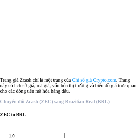
Nếu tôi đầu tư 100 R$ vào Zcash một tháng trước, hiện tại khoản đầu tư sẽ
có giá trị bao nhiêu?
Nếu tôi đầu tư 100 R$ vào Zcash một năm trước, hiện tại khoản đầu tư sẽ
có giá trị bao nhiêu?
Cách mua Zcash
Trang giá Zcash chỉ là một trang của
Chỉ số giá Crypto.com
. Trang
này có lịch sử giá, mã giá, vốn hóa thị trường và biểu đồ giá trực quan
cho các đồng tiền mã hóa hàng đầu.
Chuyển đổi Zcash (ZEC) sang Brazilian Real (BRL)
ZEC
to
BRL