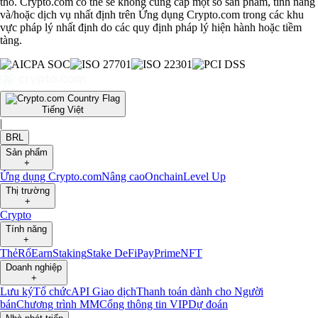
thổ. Crypto.com có thể sẽ không cung cấp một số sản phẩm, tính năng
và/hoặc dịch vụ nhất định trên Ứng dụng Crypto.com trong các khu
vực pháp lý nhất định do các quy định pháp lý hiện hành hoặc tiềm
tàng.
Tiếng Việt
|
BRL
Sản phẩm
+
Ứng dụng Crypto.com
Nâng cao
Onchain
Level Up
Thị trường
+
Crypto
Tính năng
+
Thẻ
Rổ
Earn
Staking
Stake DeFi
Pay
Prime
NFT
Doanh nghiệp
+
Lưu ký
Tổ chức
API Giao dịch
Thanh toán dành cho Người
bán
Chương trình MM
Cổng thông tin VIP
Dự đoán