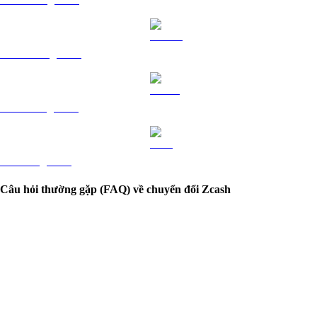
DOGE sang BRL
USDS sang BRL
LEO sang BRL
Câu hỏi thường gặp (FAQ) về chuyển đổi Zcash
Giá Zcash tính bằng BRL là bao nhiêu?
Nếu tôi đầu tư 100 R$ vào Zcash một tuần trước, hiện tại khoản đầu tư sẽ
có giá trị bao nhiêu?