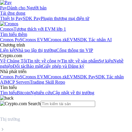
Pay
Dành cho Người bán
Tải ứng dụng
Thiết bị Pay
SDK Pay
Plugin thương mại điện tử
Cronos
Tương thích với EVM lớp 1
Tìm hiểu thêm
Cronos PoS
Cronos EVM
Cronos zkEVM
SDK Tác nhân AI
Chương trình
Liên kết
Nhà tạo lập thị trường
Cổng thông tin VIP
Crypto.com
Về Chúng Tôi
Tin tức về công ty
Tin tức về sản phẩm
Sự kiện
Nghề
nghiệp
Đối tác
Bảo mật
Giấy phép và Đăng ký
Nhà phát triển
Cronos PoS
Cronos EVM
Cronos zkEVM
SDK Pay
SDK Tác nhân
AI
MCP Servers
Trading Skill Repo
Tìm hiểu
Tìm hiểu
Bitcoin
Nghiên cứu
Cập nhật về thị trường
Thị trường