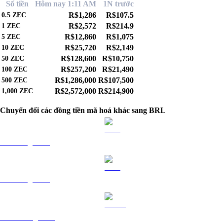
Số tiền
Hôm nay 1:11 AM
1N trước
R$1,286
R$107.5
0.5
ZEC
R$2,572
R$214.9
1
ZEC
R$12,860
R$1,075
5
ZEC
R$25,720
R$2,149
10
ZEC
R$128,600
R$10,750
50
ZEC
R$257,200
R$21,490
100
ZEC
R$1,286,000
R$107,500
500
ZEC
R$2,572,000
R$214,900
1,000
ZEC
Chuyển đổi các đồng tiền mã hoá khác sang BRL
BTC sang BRL
ETH sang BRL
USDT sang BRL