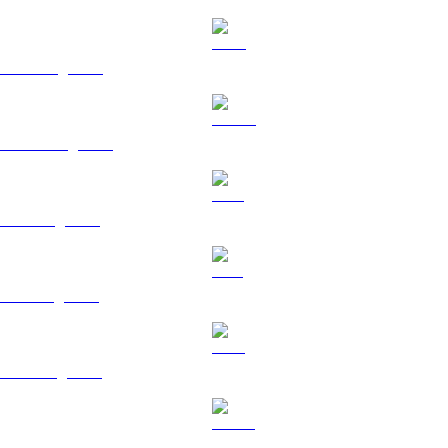
BNB sang BRL
USDC sang BRL
XRP sang BRL
SOL sang BRL
TRX sang BRL
HYPE sang BRL