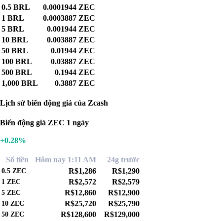
0.5 BRL
0.0001944 ZEC
1 BRL
0.0003887 ZEC
5 BRL
0.001944 ZEC
10 BRL
0.003887 ZEC
50 BRL
0.01944 ZEC
100 BRL
0.03887 ZEC
500 BRL
0.1944 ZEC
1,000 BRL
0.3887 ZEC
Lịch sử biến động giá của Zcash
Biến động giá ZEC 1 ngày
+0.28%
Số tiền
Hôm nay 1:11 AM
24g trước
R$1,286
R$1,290
0.5
ZEC
R$2,572
R$2,579
1
ZEC
R$12,860
R$12,900
5
ZEC
R$25,720
R$25,790
10
ZEC
R$128,600
R$129,000
50
ZEC