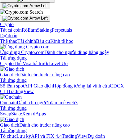
Crypto
Tất cả coin
Rổ
Earn
Staking
Perpetuals
Dự đoán
Thể thao
Tài chính
Bầu cử
Kinh tế học
Ứng dụng Crypto.com
Dành cho người dùng hàng ngày
Tải ứng dụng
Crypto
Thẻ Visa trả trước
Level Up
Giao dịch
Dành cho trader nâng cao
Tải ứng dụng
Sổ lệnh spot
API Giao dịch
Hợp đồng tương lai vĩnh cửu
CDCX
CLI
TradingView
Onchain
Dành cho người đam mê web3
Tải ứng dụng
Swap
Stake
Xem dApps
Giao dịch
Dành cho trader nâng cao
Tải ứng dụng
Tổ chức
Lưu ký
API và FIX 4.4
TradingView
Dự đoán