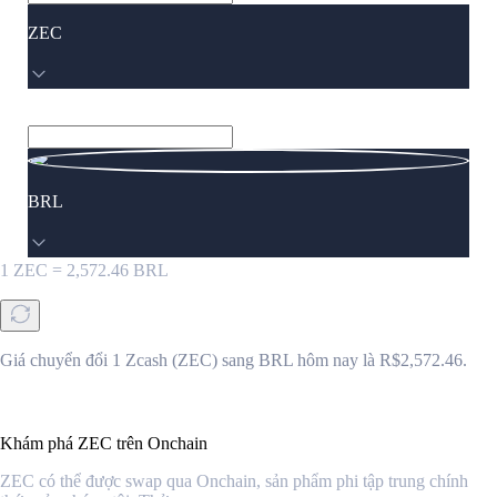
ZEC
BRL
1
ZEC
=
2,572.46
BRL
Giá chuyển đổi 1 Zcash (ZEC) sang BRL hôm nay là R$2,572.46.
Khám phá ZEC trên Onchain
ZEC có thể được swap qua Onchain, sản phẩm phi tập trung chính