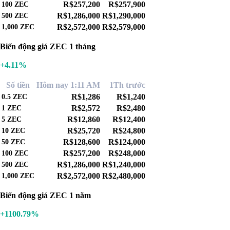
R$257,200
R$257,900
100
ZEC
R$1,286,000
R$1,290,000
500
ZEC
R$2,572,000
R$2,579,000
1,000
ZEC
Biến động giá ZEC 1 tháng
+4.11%
Số tiền
Hôm nay 1:11 AM
1Th trước
R$1,286
R$1,240
0.5
ZEC
R$2,572
R$2,480
1
ZEC
R$12,860
R$12,400
5
ZEC
R$25,720
R$24,800
10
ZEC
R$128,600
R$124,000
50
ZEC
R$257,200
R$248,000
100
ZEC
R$1,286,000
R$1,240,000
500
ZEC
R$2,572,000
R$2,480,000
1,000
ZEC
Biến động giá ZEC 1 năm
+1100.79%