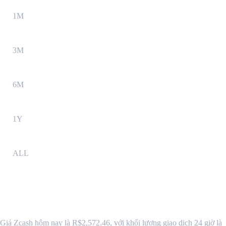
1M
3M
6M
1Y
ALL
Tỷ giá và dữ liệu thị trưởng khi chuyển
Zcash (ZEC) sang BRL
Giá Zcash hôm nay là R$2,572.46, với khối lượng giao dịch 24 giờ là