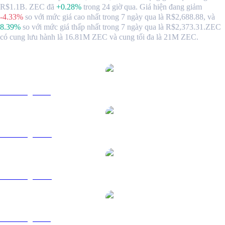
R$1.1B. ZEC đã
+0.28%
trong 24 giờ qua.
Giá hiện đang giảm
-4.33%
so với mức giá cao nhất trong 7 ngày qua là R$2,688.88,
và
8.39%
so với mức giá thấp nhất trong 7 ngày qua là R$2,373.31.
ZEC
có cung lưu hành là 16.81M ZEC và cung tối đa là 21M ZEC.
Các cặp chuyển đổi Zcash phổ biến
ZEC sang USD
ZEC sang AUD
ZEC sang CAD
ZEC sang EUR