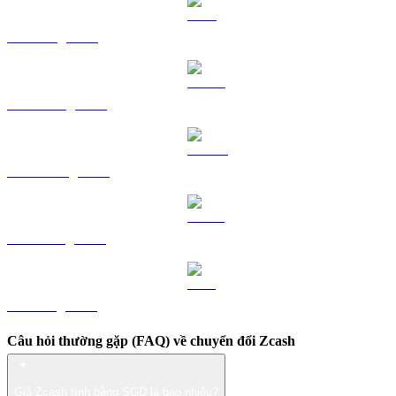
TRX sang SGD
HYPE sang SGD
DOGE sang SGD
USDS sang SGD
LEO sang SGD
Câu hỏi thường gặp (FAQ) về chuyển đổi Zcash
Giá Zcash tính bằng SGD là bao nhiêu?