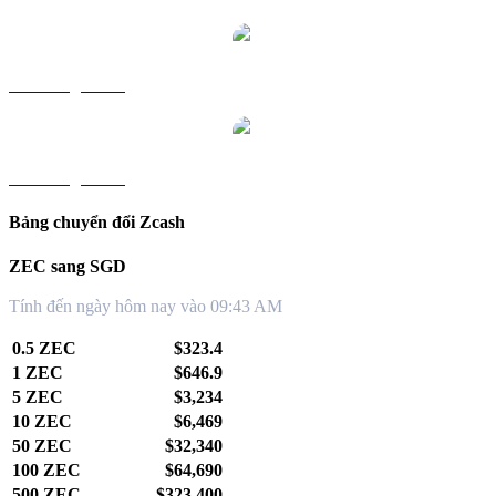
ZEC sang TWD
ZEC sang KRW
Bảng chuyển đổi Zcash
ZEC sang SGD
Tính đến ngày hôm nay vào 09:43 AM
0.5 ZEC
$323.4
1 ZEC
$646.9
5 ZEC
$3,234
10 ZEC
$6,469
50 ZEC
$32,340
100 ZEC
$64,690
500 ZEC
$323,400