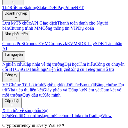
+
Thẻ
Rổ
Earn
Staking
Stake DeFi
Pay
Prime
NFT
Doanh nghiệp
+
Lưu ký
Tổ chức
API Giao dịch
Thanh toán dành cho Người
bán
Chương trình MM
Cổng thông tin VIP
Dự đoán
Nhà phát triển
+
Cronos PoS
Cronos EVM
Cronos zkEVM
SDK Pay
SDK Tác nhân
AI
Tài nguyên
+
Nghiên cứu
Cập nhật về thị trường
Đại học
Tìm hiểu
Công cụ chuyển
đổi BTC/SGD
Thuật ngữ
Tiện ích giá
Công cụ Telegram
Hỗ trợ
Công ty
+
Về Chúng Tôi
Lộ trình
Nghề nghiệp
Đối tác
Bảo mật
Bằng chứng Dự
trữ
Nhà tiếp thị liên kết
Giấy phép và Đăng ký
Niêm yết
Cam kết về
môi trường
Quỹ đầu tư
Xác minh
Cập nhật
+
X
Tin tức về sản phẩm
Sự
kiện
Reddit
Discord
Instagram
Facebook
Linkedin
TradingView
Cryptocurrency in Every Wallet™