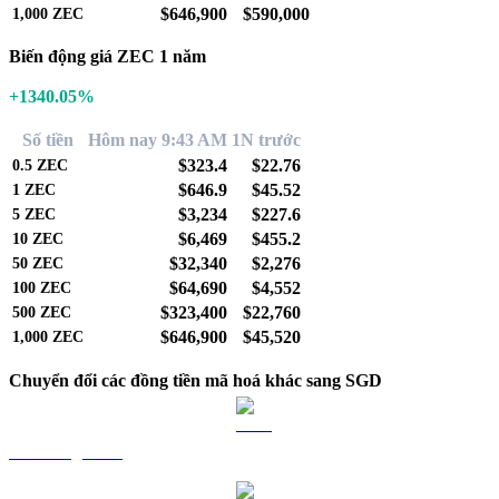
$646,900
$590,000
1,000
ZEC
Biến động giá ZEC 1 năm
+1340.05%
Số tiền
Hôm nay 9:43 AM
1N trước
$323.4
$22.76
0.5
ZEC
$646.9
$45.52
1
ZEC
$3,234
$227.6
5
ZEC
$6,469
$455.2
10
ZEC
$32,340
$2,276
50
ZEC
$64,690
$4,552
100
ZEC
$323,400
$22,760
500
ZEC
$646,900
$45,520
1,000
ZEC
Chuyển đổi các đồng tiền mã hoá khác sang SGD
BTC sang SGD