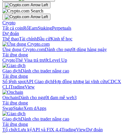
Crypto
Tất cả coin
Rổ
Earn
Staking
Perpetuals
Dự đoán
Thể thao
Tài chính
Bầu cử
Kinh tế học
Ứng dụng Crypto.com
Dành cho người dùng hàng ngày
Tải ứng dụng
Crypto
Thẻ Visa trả trước
Level Up
Giao dịch
Dành cho trader nâng cao
Tải ứng dụng
Sổ lệnh spot
API Giao dịch
Hợp đồng tương lai vĩnh cửu
CDCX
CLI
TradingView
Onchain
Dành cho người đam mê web3
Tải ứng dụng
Swap
Stake
Xem dApps
Giao dịch
Dành cho trader nâng cao
Tải ứng dụng
Tổ chức
Lưu ký
API và FIX 4.4
TradingView
Dự đoán