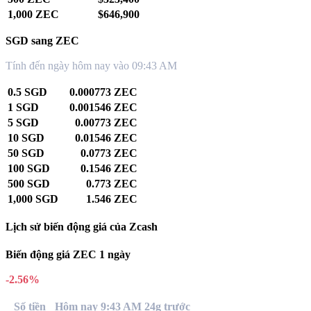
1,000 ZEC
$646,900
SGD sang ZEC
Tính đến ngày hôm nay vào 09:43 AM
0.5 SGD
0.000773 ZEC
1 SGD
0.001546 ZEC
5 SGD
0.00773 ZEC
10 SGD
0.01546 ZEC
50 SGD
0.0773 ZEC
100 SGD
0.1546 ZEC
500 SGD
0.773 ZEC
1,000 SGD
1.546 ZEC
Lịch sử biến động giá của Zcash
Biến động giá ZEC 1 ngày
-2.56%
Số tiền
Hôm nay 9:43 AM
24g trước