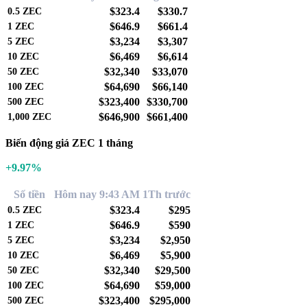
$323.4
$330.7
0.5
ZEC
$646.9
$661.4
1
ZEC
$3,234
$3,307
5
ZEC
$6,469
$6,614
10
ZEC
$32,340
$33,070
50
ZEC
$64,690
$66,140
100
ZEC
$323,400
$330,700
500
ZEC
$646,900
$661,400
1,000
ZEC
Biến động giá ZEC 1 tháng
+9.97%
Số tiền
Hôm nay 9:43 AM
1Th trước
$323.4
$295
0.5
ZEC
$646.9
$590
1
ZEC
$3,234
$2,950
5
ZEC
$6,469
$5,900
10
ZEC
$32,340
$29,500
50
ZEC
$64,690
$59,000
100
ZEC
$323,400
$295,000
500
ZEC