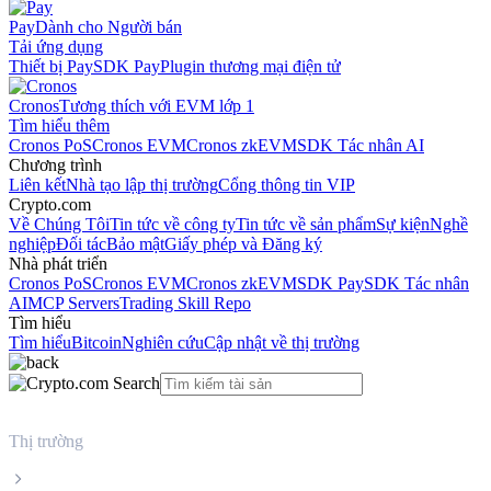
Pay
Dành cho Người bán
Tải ứng dụng
Thiết bị Pay
SDK Pay
Plugin thương mại điện tử
Cronos
Tương thích với EVM lớp 1
Tìm hiểu thêm
Cronos PoS
Cronos EVM
Cronos zkEVM
SDK Tác nhân AI
Chương trình
Liên kết
Nhà tạo lập thị trường
Cổng thông tin VIP
Crypto.com
Về Chúng Tôi
Tin tức về công ty
Tin tức về sản phẩm
Sự kiện
Nghề
nghiệp
Đối tác
Bảo mật
Giấy phép và Đăng ký
Nhà phát triển
Cronos PoS
Cronos EVM
Cronos zkEVM
SDK Pay
SDK Tác nhân
AI
MCP Servers
Trading Skill Repo
Tìm hiểu
Tìm hiểu
Bitcoin
Nghiên cứu
Cập nhật về thị trường
Thị trường