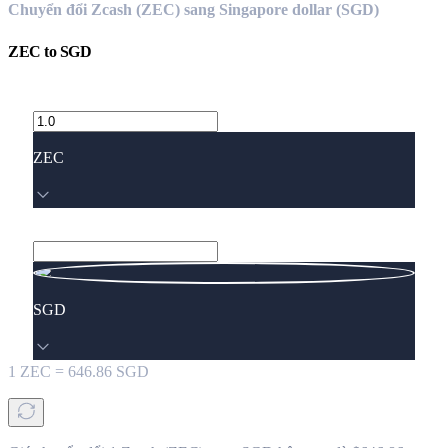
Chuyển đổi Zcash (ZEC) sang Singapore dollar (SGD)
ZEC
to
SGD
ZEC
SGD
1
ZEC
=
646.86
SGD