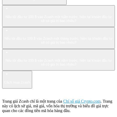
Nếu tôi đầu tư 100 $ vào Zcash một tuần trước, hiện tại khoản đầu tư
sẽ có giá trị bao nhiêu?
Nếu tôi đầu tư 100 $ vào Zcash một tháng trước, hiện tại khoản đầu tư
sẽ có giá trị bao nhiêu?
Nếu tôi đầu tư 100 $ vào Zcash một năm trước, hiện tại khoản đầu tư
sẽ có giá trị bao nhiêu?
Cách mua Zcash
Trang giá Zcash chỉ là một trang của
Chỉ số giá Crypto.com
. Trang
này có lịch sử giá, mã giá, vốn hóa thị trường và biểu đồ giá trực
quan cho các đồng tiền mã hóa hàng đầu.