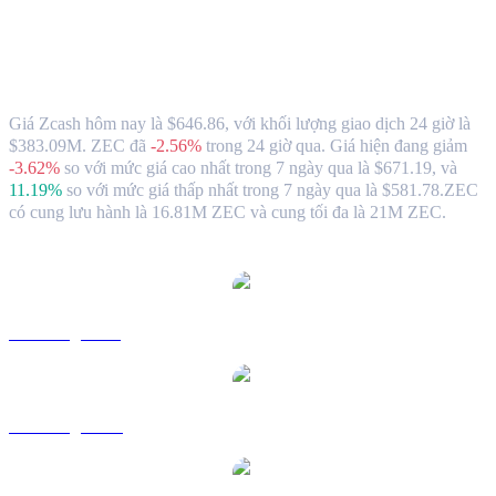
Tỷ giá và dữ liệu thị trưởng khi chuyển
Zcash (ZEC) sang SGD
Giá Zcash hôm nay là $646.86, với khối lượng giao dịch 24 giờ là
$383.09M. ZEC đã
-2.56%
trong 24 giờ qua.
Giá hiện đang giảm
-3.62%
so với mức giá cao nhất trong 7 ngày qua là $671.19,
và
11.19%
so với mức giá thấp nhất trong 7 ngày qua là $581.78.
ZEC
có cung lưu hành là 16.81M ZEC và cung tối đa là 21M ZEC.
Các cặp chuyển đổi Zcash phổ biến
ZEC sang USD
ZEC sang AUD