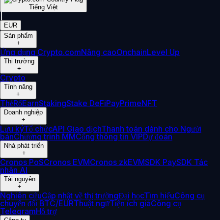
Tiếng Việt
|
EUR
Sản phẩm
+
Ứng dụng Crypto.com
Nâng cao
Onchain
Level Up
Thị trường
+
Crypto
Tính năng
+
Thẻ
Rổ
Earn
Staking
Stake DeFi
Pay
Prime
NFT
Doanh nghiệp
+
Lưu ký
Tổ chức
API Giao dịch
Thanh toán dành cho Người
bán
Chương trình MM
Cổng thông tin VIP
Dự đoán
Nhà phát triển
+
Cronos PoS
Cronos EVM
Cronos zkEVM
SDK Pay
SDK Tác
nhân AI
Tài nguyên
+
Nghiên cứu
Cập nhật về thị trường
Đại học
Tìm hiểu
Công cụ
chuyển đổi BTC/EUR
Thuật ngữ
Tiện ích giá
Công cụ
Telegram
Hỗ trợ