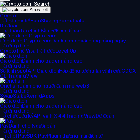
Crypto
Tất cả coin
Rổ
Earn
Staking
Perpetuals
Dự đoán
Thể thao
Tài chính
Bầu cử
Kinh tế học
Ứng dụng Crypto.com
Dành cho người dùng hàng ngày
Tải ứng dụng
Crypto
Thẻ Visa trả trước
Level Up
Giao dịch
Dành cho trader nâng cao
Tải ứng dụng
Sổ lệnh spot
API Giao dịch
Hợp đồng tương lai vĩnh cửu
CDCX
CLI
TradingView
Onchain
Dành cho người đam mê web3
Tải ứng dụng
Swap
Stake
Xem dApps
Giao dịch
Dành cho trader nâng cao
Tải ứng dụng
Tổ chức
Lưu ký
API và FIX 4.4
TradingView
Dự đoán
Pay
Dành cho Người bán
Tải ứng dụng
Thiết bị Pay
SDK Pay
Plugin thương mại điện tử