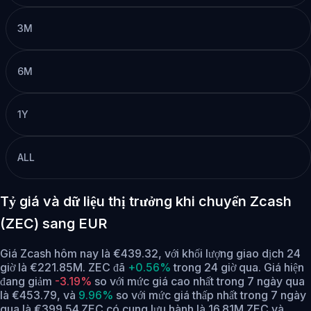
3M
6M
1Y
ALL
Tỷ giá và dữ liệu thị trưởng khi chuyển Zcash
(ZEC) sang EUR
Giá Zcash hôm nay là €439.32, với khối lượng giao dịch 24
giờ là €221.85M. ZEC đã
+0.56%
trong 24 giờ qua.
Giá hiện
đang giảm
-3.19%
so với mức giá cao nhất trong 7 ngày qua
là €453.79,
và
9.96%
so với mức giá thấp nhất trong 7 ngày
qua là €399.54.
ZEC có cung lưu hành là 16.81M ZEC và