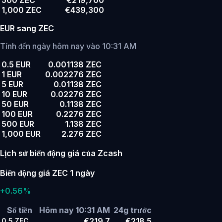
500 ZEC
€219,700
1,000 ZEC
€439,300
EUR sang ZEC
Tính đến ngày hôm nay vào 10:31 AM
0.5 EUR
0.001138 ZEC
1 EUR
0.002276 ZEC
5 EUR
0.01138 ZEC
10 EUR
0.02276 ZEC
50 EUR
0.1138 ZEC
100 EUR
0.2276 ZEC
500 EUR
1.138 ZEC
1,000 EUR
2.276 ZEC
Lịch sử biến động giá của Zcash
Biến động giá ZEC 1 ngày
+0.56%
Số tiền
Hôm nay 10:31 AM
24g trước
€219.7
€218.5
0.5
ZEC