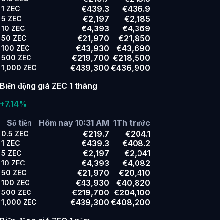
€439.3
€436.9
1
ZEC
€2,197
€2,185
5
ZEC
€4,393
€4,369
10
ZEC
€21,970
€21,850
50
ZEC
€43,930
€43,690
100
ZEC
€219,700
€218,500
500
ZEC
€439,300
€436,900
1,000
ZEC
Biến động giá ZEC 1 tháng
+7.14%
Số tiền
Hôm nay 10:31 AM
1Th trước
€219.7
€204.1
0.5
ZEC
€439.3
€408.2
1
ZEC
€2,197
€2,041
5
ZEC
€4,393
€4,082
10
ZEC
€21,970
€20,410
50
ZEC
€43,930
€40,820
100
ZEC
€219,700
€204,100
500
ZEC
€439,300
€408,200
1,000
ZEC