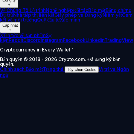
Công ty
+
Về Chúng Tôi
Lộ trình
Nghề nghiệp
Đối tác
Bảo mật
Bằng chứng
Dự trữ
Nhà tiếp thị liên kết
Giấy phép và Đăng ký
Niêm yết
Cam
kết về môi trường
Quỹ đầu tư
Xác minh
Cập nhật
+
X
Tin tức về sản phẩm
Sự
kiện
Reddit
Discord
Instagram
Facebook
Linkedin
TradingView
Cryptocurrency in Every Wallet™
Bản quyền © 2018 - 2026 Crypto.com. Đã đăng ký bản
quyền.
Chính sách Bảo mật
Trạng thái
Vị trí và Ngôn
Tùy chọn Cookie
ngữ