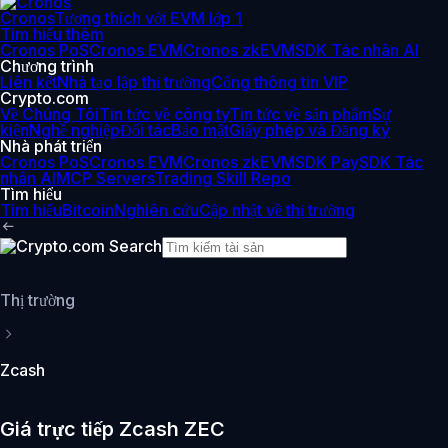
Cronos
Tương thích với EVM lớp 1
Tìm hiểu thêm
Cronos PoS
Cronos EVM
Cronos zkEVM
SDK Tác nhân AI
Chương trình
Liên kết
Nhà tạo lập thị trường
Cổng thông tin VIP
Crypto.com
Về Chúng Tôi
Tin tức về công ty
Tin tức về sản phẩm
Sự
kiện
Nghề nghiệp
Đối tác
Bảo mật
Giấy phép và Đăng ký
Nhà phát triển
Cronos PoS
Cronos EVM
Cronos zkEVM
SDK Pay
SDK Tác
nhân AI
MCP Servers
Trading Skill Repo
Tìm hiểu
Tìm hiểu
Bitcoin
Nghiên cứu
Cập nhật về thị trường
Thị trường
Zcash
Giá trực tiếp Zcash ZEC