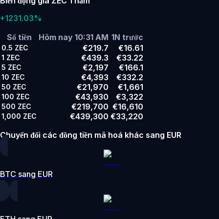
Biến động giá ZEC 1 năm
+1231.03%
Số tiền
Hôm nay 10:31 AM
1N trước
€219.7
€16.61
0.5
ZEC
€439.3
€33.22
1
ZEC
€2,197
€166.1
5
ZEC
€4,393
€332.2
10
ZEC
€21,970
€1,661
50
ZEC
€43,930
€3,322
100
ZEC
€219,700
€16,610
500
ZEC
€439,300
€33,220
1,000
ZEC
Chuyển đổi các đồng tiền mã hoá khác sang EUR
BTC sang EUR
ETH sang EUR