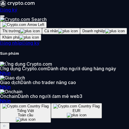
Đăng ký
Thị trường
Cá nhân
Doanh nghiệp
Khám phá
Đăng nhập
Đăng ký
Sản phẩm
Ứng dụng Crypto.com
Dành cho người dùng hàng ngày
Nhận
Giao dịch
Dành cho trader nâng cao
Nhận
Onchain
Dành cho người đam mê web3
Nhận
Tiếng Việt
EUR
Toàn cầu