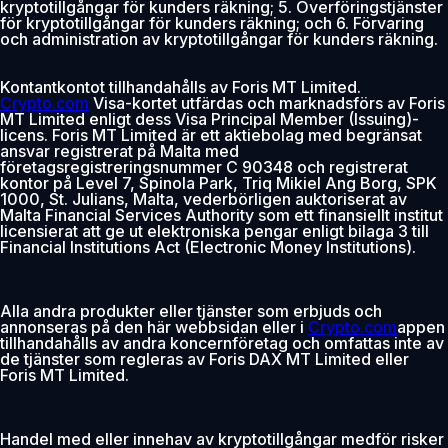
kryptotillgångar för kunders räkning; 5. Överföringstjänster
för kryptotillgångar för kunders räkning; och 6. Förvaring
och administration av kryptotillgångar för kunders räkning.
Kontantkontot tillhandahålls av Foris MT Limited.
Crypto.com
Visa-kortet utfärdas och marknadsförs av Foris
MT Limited enligt dess Visa Principal Member (Issuing)-
licens. Foris MT Limited är ett aktiebolag med begränsat
ansvar registrerat på Malta med
företagsregistreringsnummer C 90348 och registrerat
kontor på Level 7, Spinola Park, Triq Mikiel Ang Borg, SPK
1000, St. Julians, Malta, vederbörligen auktoriserat av
Malta Financial Services Authority som ett finansiellt institut
licensierat att ge ut elektroniska pengar enligt bilaga 3 till
Financial Institutions Act (Electronic Money Institutions).
Alla andra produkter eller tjänster som erbjuds och
annonseras på den här webbsidan eller i
Crypto.com
appen
tillhandahålls av andra koncernföretag och omfattas inte av
de tjänster som regleras av Foris DAX MT Limited eller
Foris MT Limited.
Handel med eller innehav av kryptotillgångar medför risker