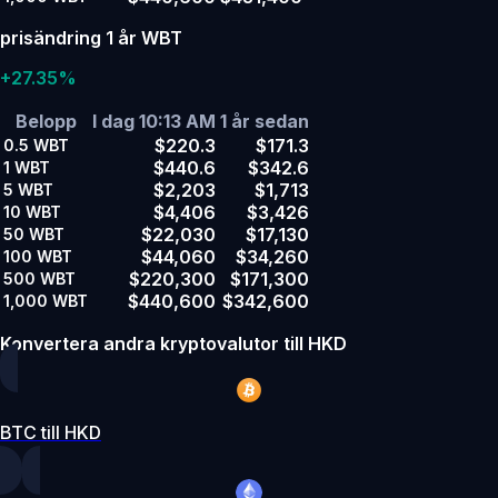
prisändring 1 år WBT
+27.35%
Belopp
I dag 10:13 AM
1 år sedan
$220.3
$171.3
0.5
WBT
$440.6
$342.6
1
WBT
$2,203
$1,713
5
WBT
$4,406
$3,426
10
WBT
$22,030
$17,130
50
WBT
$44,060
$34,260
100
WBT
$220,300
$171,300
500
WBT
$440,600
$342,600
1,000
WBT
Konvertera andra kryptovalutor till HKD
BTC till HKD