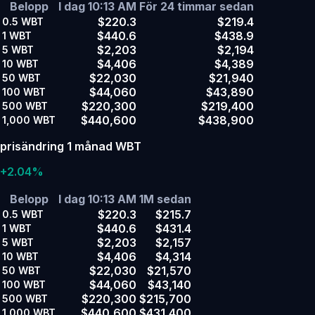
Belopp
I dag 10:13 AM
För 24 timmar sedan
$220.3
$219.4
0.5
WBT
$440.6
$438.9
1
WBT
$2,203
$2,194
5
WBT
$4,406
$4,389
10
WBT
$22,030
$21,940
50
WBT
$44,060
$43,890
100
WBT
$220,300
$219,400
500
WBT
$440,600
$438,900
1,000
WBT
prisändring 1 månad WBT
+2.04%
Belopp
I dag 10:13 AM
1M sedan
$220.3
$215.7
0.5
WBT
$440.6
$431.4
1
WBT
$2,203
$2,157
5
WBT
$4,406
$4,314
10
WBT
$22,030
$21,570
50
WBT
$44,060
$43,140
100
WBT
$220,300
$215,700
500
WBT
$440,600
$431,400
1,000
WBT