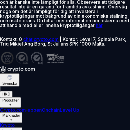
och är kanske inte lämpligt för alla. Observera att tidigare
resultat inte är en garanti för framtida avkastning. Överväg
noga om det är lämpligt för dig att investera i
kryptotillgångar mot bakgrund av din ekonomiska ställning
och risktolerans. Du hittar mer information om riskerna med
att handla med eller inneha kryptotillgångar
här
.
Kontakt: 0
chat.crypto.com
| Kontor: Level 7, Spinola Park,
Triq Mikiel Ang Borg, St Julians SPK 1000 Malta.
Svenska
|
HKD
Produkter
+
Crypto.com-appen
Onchain
Level Up
Marknader
+
Krypto