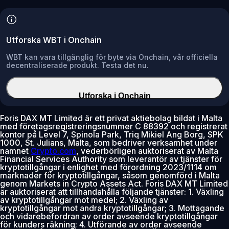
Utforska WBT i Onchain
WBT kan vara tillgänglig för byte via Onchain, vår officiella
decentraliserade produkt. Testa det nu.
Utforska i Onchain
Foris DAX MT Limited är ett privat aktiebolag bildat i Malta
med företagsregistreringsnummer C 88392 och registrerat
kontor på Level 7, Spinola Park, Triq Mikiel Ang Borg, SPK
1000, St. Julians, Malta, som bedriver verksamhet under
namnet
Crypto.com
, vederbörligen auktoriserat av Malta
Financial Services Authority som leverantör av tjänster för
kryptotillgångar i enlighet med förordning 2023/1114 om
marknader för kryptotillgångar, såsom genomförd i Malta
genom Markets in Crypto Assets Act. Foris DAX MT Limited
är auktoriserat att tillhandahålla följande tjänster: 1. Växling
av kryptotillgångar mot medel; 2. Växling av
kryptotillgångar mot andra kryptotillgångar; 3. Mottagande
och vidarebefordran av order avseende kryptotillgångar
för kunders räkning; 4. Utförande av order avseende