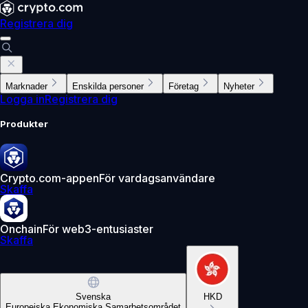
Registrera dig
Marknader
Enskilda personer
Företag
Nyheter
Logga in
Registrera dig
Produkter
Crypto.com-appen
För vardagsanvändare
Skaffa
Onchain
För web3-entusiaster
Skaffa
Svenska
HKD
Europeiska Ekonomiska Samarbetsområdet