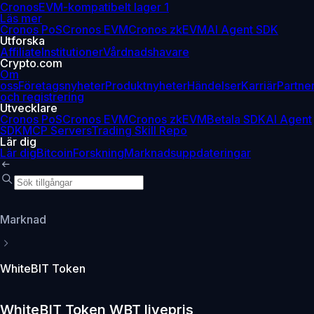
Cronos
EVM-kompatibelt lager 1
Läs mer
Cronos PoS
Cronos EVM
Cronos zkEVM
AI Agent SDK
Utforska
Affiliate
Institutioner
Vårdnadshavare
Crypto.com
Om
oss
Företagsnyheter
Produktnyheter
Händelser
Karriär
Partne
och registrering
Utvecklare
Cronos PoS
Cronos EVM
Cronos zkEVM
Betala SDK
AI Agent
SDK
MCP Servers
Trading Skill Repo
Lär dig
Lär dig
Bitcoin
Forskning
Marknadsuppdateringar
Marknad
WhiteBIT Token
WhiteBIT Token WBT livepris