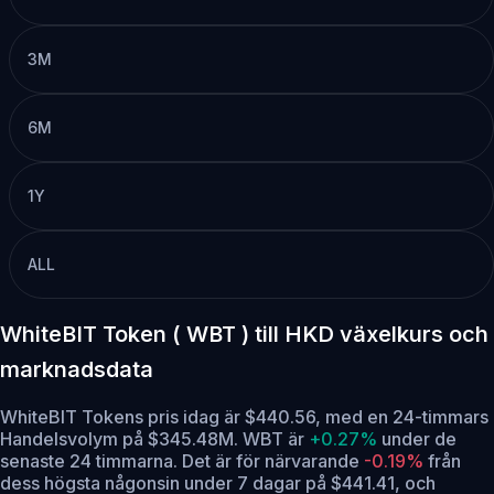
3M
6M
1Y
ALL
WhiteBIT Token ( WBT ) till HKD växelkurs och
marknadsdata
WhiteBIT Tokens pris idag är $440.56, med en 24-timmars
Handelsvolym på $345.48M. WBT är
+0.27%
under de
senaste 24 timmarna.
Det är för närvarande
-0.19%
från
dess högsta någonsin under 7 dagar på $441.41,
och