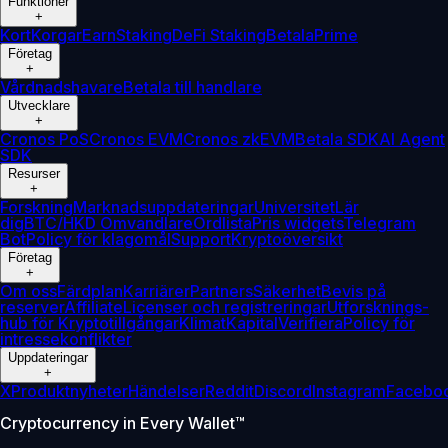
Funktioner
+
Kort
Korgar
Earn
Staking
DeFi Staking
Betala
Prime
Företag
+
Vårdnadshavare
Betala till handlare
Utvecklare
+
Cronos PoS
Cronos EVM
Cronos zkEVM
Betala SDK
AI Agent
SDK
Resurser
+
Forskning
Marknadsuppdateringar
Universitet
Lär
dig
BTC/HKD Omvandlare
Ordlista
Pris widgets
Telegram
Bot
Policy för klagomål
Support
Kryptoöversikt
Företag
+
Om oss
Färdplan
Karriärer
Partners
Säkerhet
Bevis på
reserver
Affiliate
Licenser och registreringar
Utforsknings-
hub för Kryptotillgångar
Klimat
Kapital
Verifiera
Policy för
intressekonflikter
Uppdateringar
+
X
Produktnyheter
Händelser
Reddit
Discord
Instagram
Facebo
Cryptocurrency in Every Wallet™