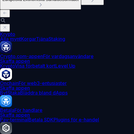
Krypto
Alla mynt
Korgar
Tjäna
Staking
Crypto.com-appen
För vardagsanvändare
Skaffa appen
Krypto
Visa förbetalt kort
Level Up
Onchain
För web3-entusiaster
Skaffa appen
Byt
Staka
Bläddra bland dApps
Betala
För handlare
Skaffa appen
Pay-terminal
Betala SDK
Plugins för e-handel